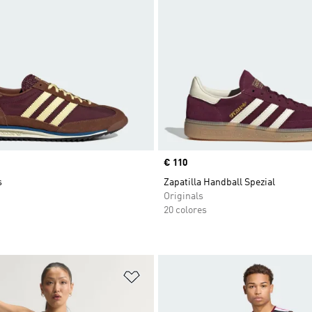
Precio
€ 110
s
Zapatilla Handball Spezial
Originals
20 colores
sta de deseos
Añadir a la lista de deseos