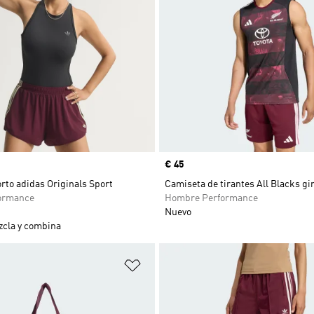
Precio
€ 45
rto adidas Originals Sport
Camiseta de tirantes All Blacks gi
ormance
Hombre Performance
Nuevo
cla y combina
sta de deseos
Añadir a la lista de deseos