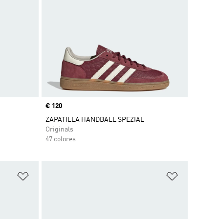
Precio
€ 120
ZAPATILLA HANDBALL SPEZIAL
Originals
47 colores
Añadir a la lista de deseos
Añadir a la