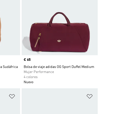
Precio
€ 65
ra Sudáfrica
Bolsa de viaje adidas OG Sport Duffel Medium
Mujer Performance
4 colores
Nuevo
Añadir a la lista de deseos
Añadir a la