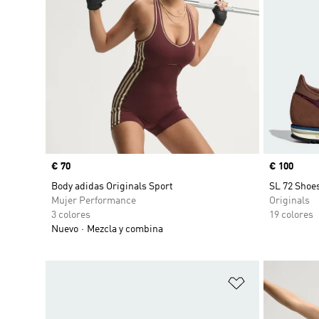
Precio
€ 70
Precio
€ 100
Body adidas Originals Sport
SL 72 Shoe
Mujer Performance
Originals
3 colores
19 colores
Nuevo
Mezcla y combina
Añadir a la li