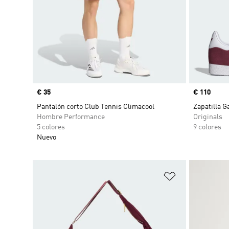
Precio
€ 35
Precio
€ 110
Pantalón corto Club Tennis Climacool
Zapatilla G
Hombre Performance
Originals
5 colores
9 colores
Nuevo
Añadir a la li