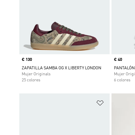
Precio
€ 130
Precio
€ 40
ZAPATILLA SAMBA OG X LIBERTY LONDON
PANTALÓN 
Mujer Originals
Mujer Origi
25 colores
6 colores
Añadir a la li