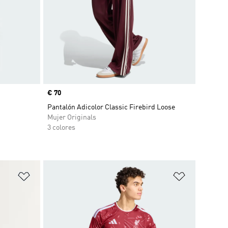
Precio
€ 70
Pantalón Adicolor Classic Firebird Loose
Mujer Originals
3 colores
Añadir a la lista de deseos
Añadir a la