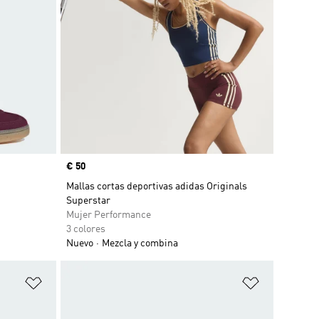
Precio
€ 50
Mallas cortas deportivas adidas Originals
Superstar
Mujer Performance
3 colores
Nuevo
Mezcla y combina
Añadir a la lista de deseos
Añadir a la