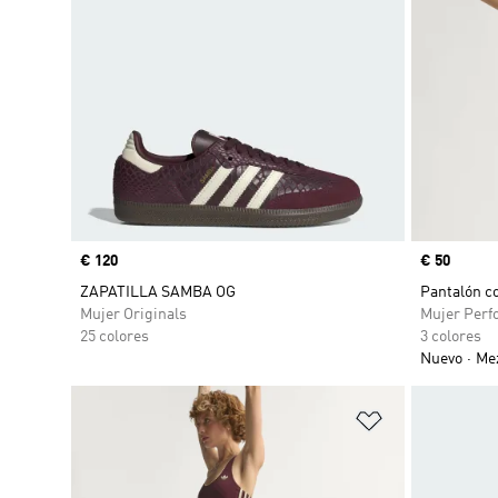
Precio
€ 120
Precio
€ 50
ZAPATILLA SAMBA OG
Pantalón co
Mujer Originals
Mujer Perf
25 colores
3 colores
Nuevo
Mez
Añadir a la li