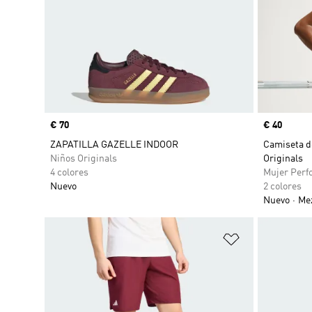
Precio
€ 70
Precio
€ 40
ZAPATILLA GAZELLE INDOOR
Camiseta de
Niños Originals
Originals
4 colores
Mujer Perf
Nuevo
2 colores
Nuevo
Mez
Añadir a la li