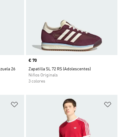
Precio
€ 70
zuela 26
Zapatilla SL 72 RS (Adolescentes)
Niños Originals
3 colores
Añadir a la lista de deseos
Añadir a la