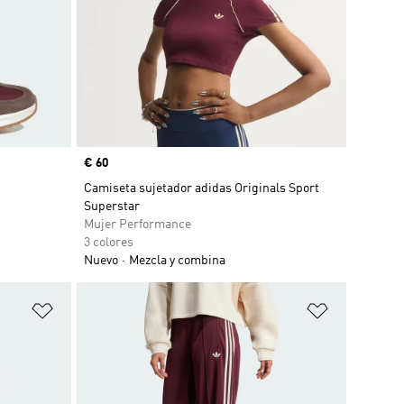
Precio
€ 60
Camiseta sujetador adidas Originals Sport
Superstar
Mujer Performance
3 colores
Nuevo
Mezcla y combina
Añadir a la lista de deseos
Añadir a la