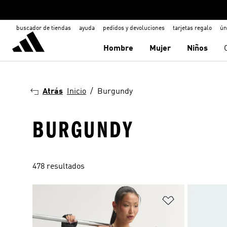
buscador de tiendas
ayuda
pedidos y devoluciones
tarjetas regalo
ún
Hombre
Mujer
Niños
Atrás
Inicio
Burgundy
BURGUNDY
478 resultados
Añadir a la li