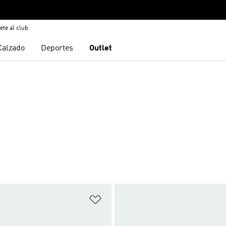
ete al club
Calzado
Deportes
Outlet
sta de deseos
Añadir a la lista de deseos