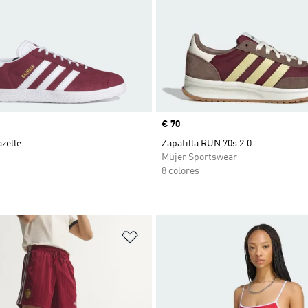
Precio
€ 70
azelle
Zapatilla RUN 70s 2.0
Mujer Sportswear
8 colores
sta de deseos
Añadir a la lista de deseos