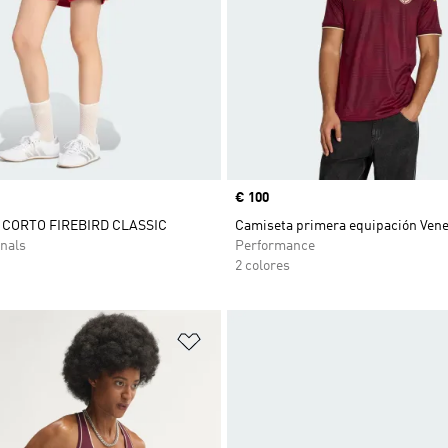
Precio
€ 100
CORTO FIREBIRD CLASSIC
Camiseta primera equipación Vene
nals
Performance
2 colores
sta de deseos
Añadir a la lista de deseos