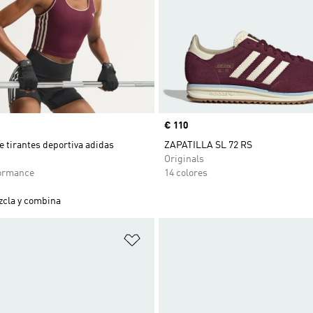
Precio
€ 110
 tirantes deportiva adidas
ZAPATILLA SL 72 RS
Originals
ormance
14 colores
cla y combina
sta de deseos
Añadir a la lista de deseos