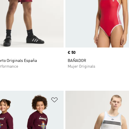
Precio
€ 50
rto Originals España
BAÑADOR
rformance
Mujer Originals
sta de deseos
Añadir a la lista de deseos