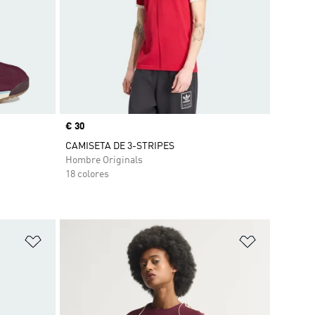
Precio
€ 30
CAMISETA DE 3-STRIPES
Hombre Originals
18 colores
Añadir a la lista de deseos
Añadir a la