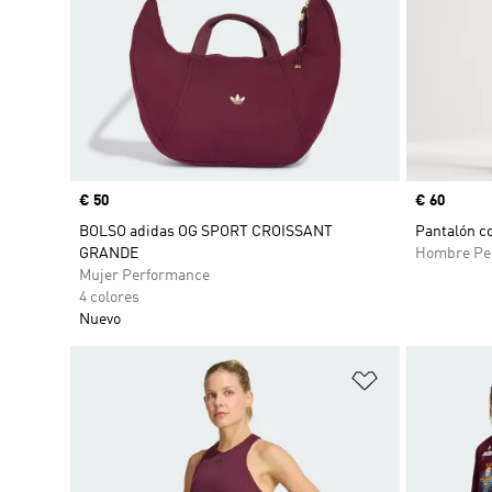
Precio
€ 50
Precio
€ 60
BOLSO adidas OG SPORT CROISSANT
Pantalón co
GRANDE
Hombre Pe
Mujer Performance
4 colores
Nuevo
Añadir a la li