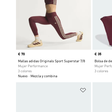
Precio
€ 70
Precio
€ 35
Mallas adidas Originals Sport Superstar 7/8
Bolsa de d
Mujer Performance
Mujer Perf
3 colores
3 colores
Nuevo
Mezcla y combina
Añadir a la li