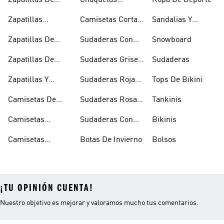
Zapatillas De
Chaquetas
Ropa De Deporte
Rugby
Cortavientos
Zapatillas
Camisetas Cortas
Sandalias Y
Senderismo
Y Crop Tops
Chanclas Blancas
Zapatillas De
Sudaderas Con
Snowboard
Skate
Capucha Azules
Zapatillas De
Sudaderas Grises
Sudaderas
Tenis
Con Capucha
Zapatillas Y
Sudaderas Rojas
Tops De Bikini
Calzado Verde
Con Capucha
Camisetas De
Sudaderas Rosas
Tankinis
Tirantes
Con Capucha
Camisetas
Sudaderas Con
Bikinis
Estampadas
Capucha Verde
Camisetas
Botas De Invierno
Bolsos
Blancas
¡TU OPINIÓN CUENTA!
Nuestro objetivo es mejorar y valoramos mucho tus comentarios.