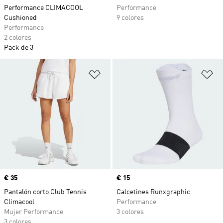
Performance CLIMACOOL
Performance
Cushioned
9 colores
Performance
2 colores
Pack de 3
Añadir a la lista de deseos
Añ
Precio
€ 35
Precio
€ 15
Pantalón corto Club Tennis
Calcetines Runxgraphic
Climacool
Performance
Mujer Performance
3 colores
3 colores