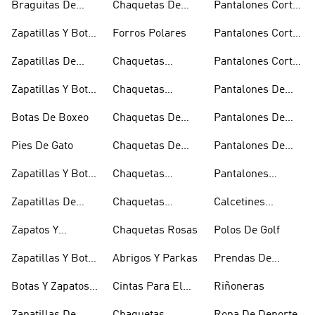
Braguitas De
Chaquetas De
Pantalones Cortos
Hombro
Acolchados
Bikini Y Tankini
Invierno
De Golf
Zapatillas Y Botas
Forros Polares
Pantalones Cortos
Azules
Negros
Zapatillas De
Chaquetas
Pantalones Cortos
Baloncesto
Técnicas
Por La Rodilla
Zapatillas Y Botas
Chaquetas
Pantalones De
Blancas
Blancas
Chándal
Botas De Boxeo
Chaquetas De
Pantalones De
Esquí
Esquí
Pies De Gato
Chaquetas De
Pantalones De
Golf
Golf
Zapatillas Y Botas
Chaquetas
Pantalones
Gore-tex
Impermeables
Negros
Zapatillas De
Chaquetas
Calcetines
Halterofilia
Marrones
Invisibles
Zapatos Y
Chaquetas Rosas
Polos De Golf
Zapatilllas
Zapatillas Y Botas
Abrigos Y Parkas
Prendas De
Doradas
Rojas
Compresión
Botas Y Zapatos
Cintas Para El
Riñoneras
Rosas
Pelo Y Viseras