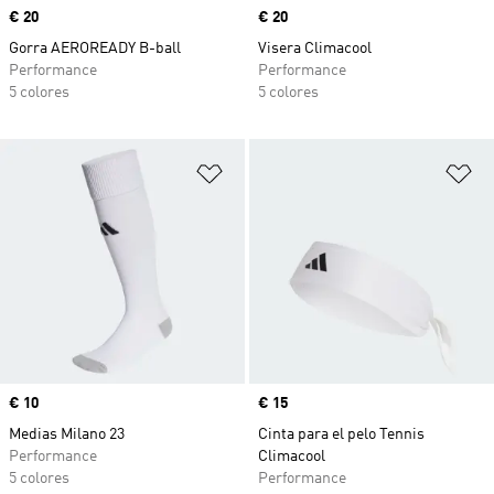
Precio
€ 20
Precio
€ 20
Gorra AEROREADY B-ball
Visera Climacool
Performance
Performance
5 colores
5 colores
Añadir a la lista de deseos
Añ
Precio
€ 10
Precio
€ 15
Medias Milano 23
Cinta para el pelo Tennis
Performance
Climacool
5 colores
Performance