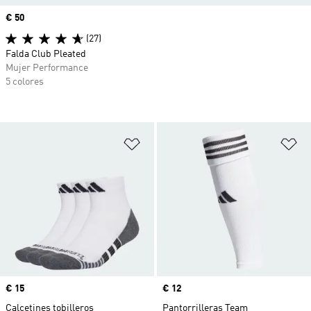
Precio
€ 50
(27)
Falda Club Pleated
Mujer Performance
5 colores
Añadir a la lista de deseos
Añ
Precio
€ 15
Precio
€ 12
Calcetines tobilleros
Pantorrilleras Team