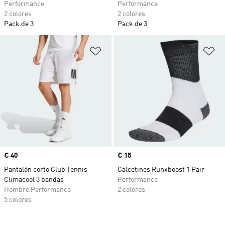
Performance
Performance
2 colores
2 colores
Pack de 3
Pack de 3
Añadir a la lista de deseos
Añ
Precio
€ 40
Precio
€ 15
Pantalón corto Club Tennis
Calcetines Runxboost 1 Pair
Climacool 3 bandas
Performance
Hombre Performance
2 colores
5 colores