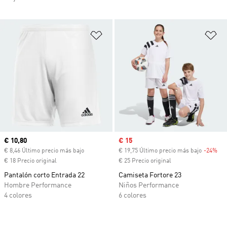
Añadir a la lista de deseos
Añ
Precio actual
€ 10,80
Precio de venta
€ 15
€ 8,46 Último precio más bajo
€ 19,75 Último precio más bajo
-24%
Des
€ 18 Precio original
€ 25 Precio original
Pantalón corto Entrada 22
Camiseta Fortore 23
Hombre Performance
Niños Performance
4 colores
6 colores