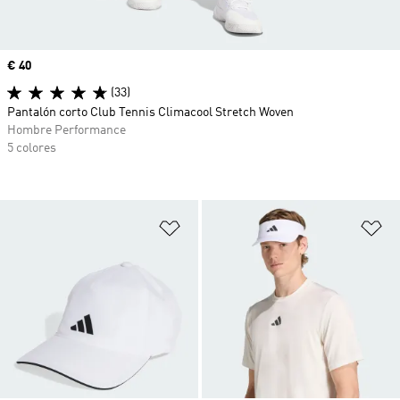
Precio
€ 40
(33)
Pantalón corto Club Tennis Climacool Stretch Woven
Hombre Performance
5 colores
Añadir a la lista de deseos
Añ