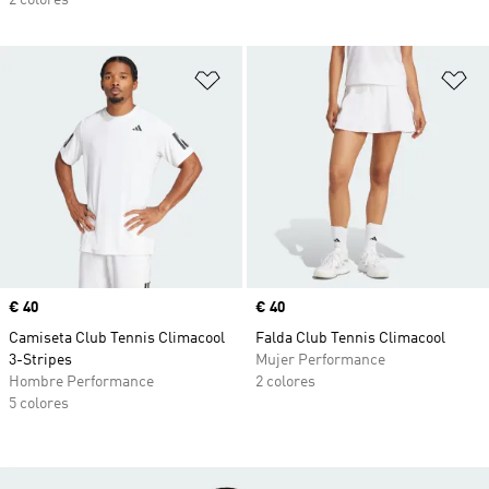
2 colores
Añadir a la lista de deseos
Añ
Precio
€ 40
Precio
€ 40
Camiseta Club Tennis Climacool
Falda Club Tennis Climacool
3-Stripes
Mujer Performance
Hombre Performance
2 colores
5 colores