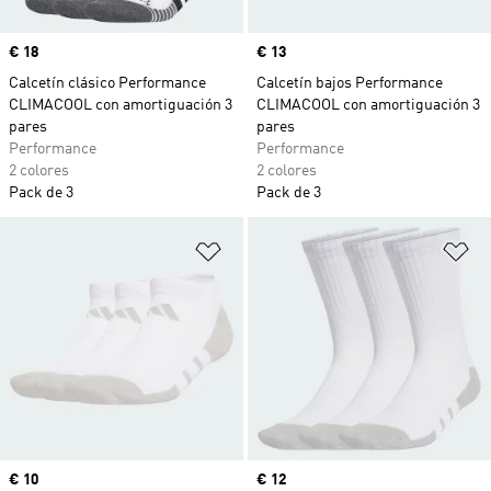
Precio
€ 18
Precio
€ 13
Calcetín clásico Performance
Calcetín bajos Performance
CLIMACOOL con amortiguación 3
CLIMACOOL con amortiguación 3
pares
pares
Performance
Performance
2 colores
2 colores
Pack de 3
Pack de 3
Añadir a la lista de deseos
Añ
Precio
€ 10
Precio
€ 12