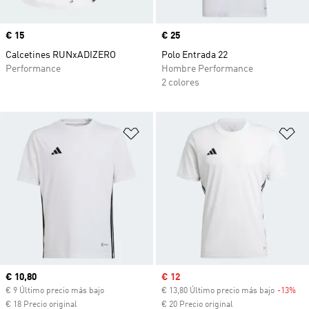
Precio
€ 15
Precio
€ 25
Calcetines RUNxADIZERO
Polo Entrada 22
Performance
Hombre Performance
2 colores
Añadir a la lista de deseos
Añ
Precio actual
€ 10,80
Precio de venta
€ 12
€ 9 Último precio más bajo
€ 13,80 Último precio más bajo
-13%
Des
€ 18 Precio original
€ 20 Precio original