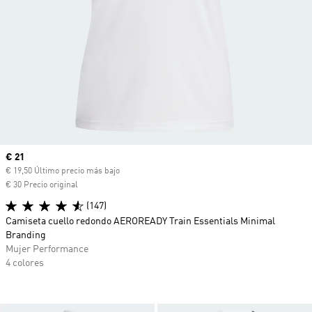
Precio actual
€ 21
€ 19,50 Último precio más bajo
€ 30 Precio original
(147)
Camiseta cuello redondo AEROREADY Train Essentials Minimal
Branding
Mujer Performance
4 colores