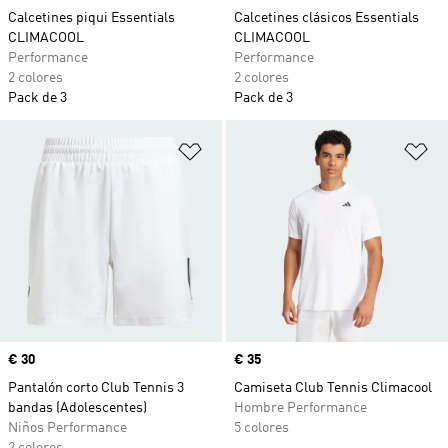
Calcetines piqui Essentials
Calcetines clásicos Essentials
CLIMACOOL
CLIMACOOL
Performance
Performance
2 colores
2 colores
Pack de 3
Pack de 3
Añadir a la lista de deseos
Añ
Precio
€ 30
Precio
€ 35
Pantalón corto Club Tennis 3
Camiseta Club Tennis Climacool
bandas (Adolescentes)
Hombre Performance
Niños Performance
5 colores