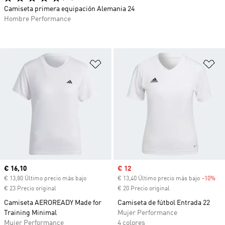
Camiseta primera equipación Alemania 24
Hombre Performance
Añadir a la lista de deseos
Añ
Precio actual
€ 16,10
Precio de venta
€ 12
€ 13,80 Último precio más bajo
€ 13,40 Último precio más bajo
-10%
Des
€ 23 Precio original
€ 20 Precio original
Camiseta AEROREADY Made for
Camiseta de fútbol Entrada 22
Training Minimal
Mujer Performance
Mujer Performance
4 colores