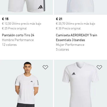
Precio actual
€ 15
Precio actual
€ 21
€ 12,50 Último precio más bajo
€ 20,70 Último precio más bajo
€ 25 Precio original
€ 30 Precio original
Pantalón corto Tiro 24
Camiseta AEROREADY Train
Hombre Performance
Essentials 3 bandas
12 colores
Mujer Performance
5 colores
Añadir a la lista de deseos
Añ