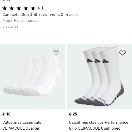
(41)
Camiseta Club 3-Stripes Tennis Climacool
Mujer Performance
3 colores
Añadir a la lista de deseos
Añ
Precio
€ 10
Precio
€ 25
Calcetines Essentials
Calcetines clásicos Performance
CLIMACOOL Quarter
Grip CLIMACOOL Cushioned