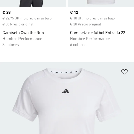
Precio actual
€ 28
Precio actual
€ 12
€ 22,75 Último precio más bajo
€ 10 Último precio más bajo
€ 35 Precio original
€ 20 Precio original
Camiseta Own the Run
Camiseta de fútbol Entrada 22
Hombre Performance
Hombre Performance
3 colores
6 colores
Añ