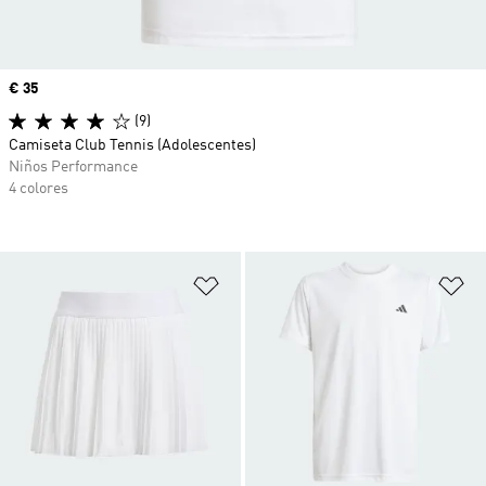
Precio
€ 35
(9)
Camiseta Club Tennis (Adolescentes)
Niños Performance
4 colores
Añadir a la lista de deseos
Añ