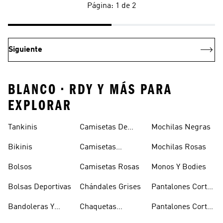
Página: 1 de 2
Siguiente
BLANCO • RDY Y MÁS PARA
EXPLORAR
Tankinis
Camisetas De
Mochilas Negras
Manga Larga
Bikinis
Camisetas
Mochilas Rosas
Naranjas
Bolsos
Camisetas Rosas
Monos Y Bodies
Bolsas Deportivas
Chándales Grises
Pantalones Cortos
De Baloncesto
Bandoleras Y
Chaquetas
Pantalones Cortos
Bolsas De
Bomber Y Abrigos
Blancos