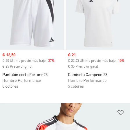
Precio de venta
€ 12,50
Precio de venta
€ 21
€ 20 Último precio más bajo
-37%
Descuento
€ 23,45 Último precio más bajo
-10%
Des
€ 25 Precio original
€ 35 Precio original
Pantalón corto Fortore 23
Camiseta Campeon 23
Hombre Performance
Hombre Performance
8 colores
5 colores
Añ