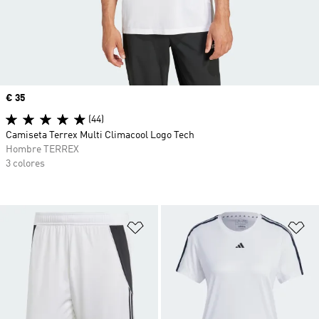
Precio
€ 35
(44)
Camiseta Terrex Multi Climacool Logo Tech
Hombre TERREX
3 colores
Añadir a la lista de deseos
Añ