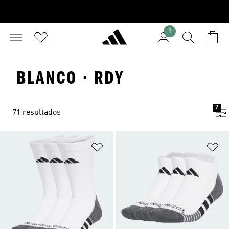
1
BLANCO · RDY
2
71 resultados
Añadir a la lista de deseos
Añ