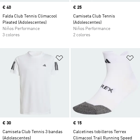
Precio
€ 40
Precio
€ 25
Falda Club Tennis Climacool
Camiseta Club Tennis
Pleated (Adolescentes)
(Adolescentes)
Niños Performance
Niños Performance
3 colores
2 colores
Añadir a la lista de deseos
Añ
Precio
€ 30
Precio
€ 15
Camiseta Club Tennis 3 bandas
Calcetines tobilleros Terrex
(Adolescentes)
Climacool Trail Running Speed