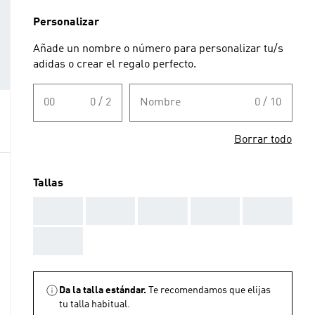
Personalizar
Añade un nombre o número para personalizar tu/s
adidas o crear el regalo perfecto.
00
0 / 2
Nombre
0 / 10
Borrar todo
Tallas
AAA
AAA
AAA
AAA
AAA
AAA
Da la talla estándar.
Te recomendamos que elijas
tu talla habitual.