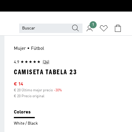
1
Mujer • Fútbol
4.9
(34)
CAMISETA TABELA 23
Precio rebajado
€ 14
€ 20 Último mejor precio
-30%
Descuento
€ 20 Precio original
Colores
White / Black