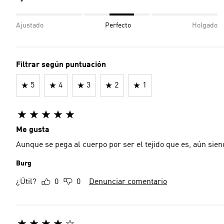
Ajustado
Perfecto
Holgado
Filtrar según puntuación
5
4
3
2
1
Me gusta
Aunque se pega al cuerpo por ser el tejido
Burg
¿Útil?
0
0
Denunciar comentario