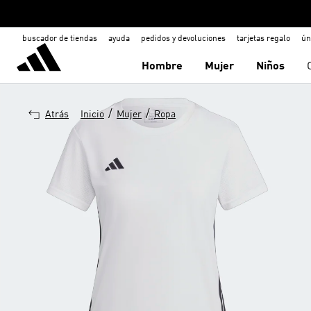
buscador de tiendas
ayuda
pedidos y devoluciones
tarjetas regalo
ún
Hombre
Mujer
Niños
/
/
Atrás
Inicio
Mujer
Ropa