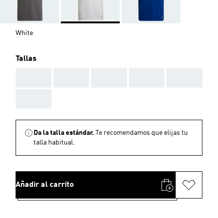
White
Tallas
AAA
AAA
AAA
AAA
AAA
AAA
Da la talla estándar.
Te recomendamos que elijas tu
talla habitual.
Añadir al carrito