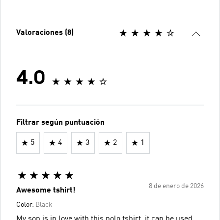
Valoraciones (8)
4.0
Filtrar según puntuación
5
4
3
2
1
8 de enero de 2026
Awesome tshirt!
Color:
Black
My son is in love with this polo tshirt, it can be used