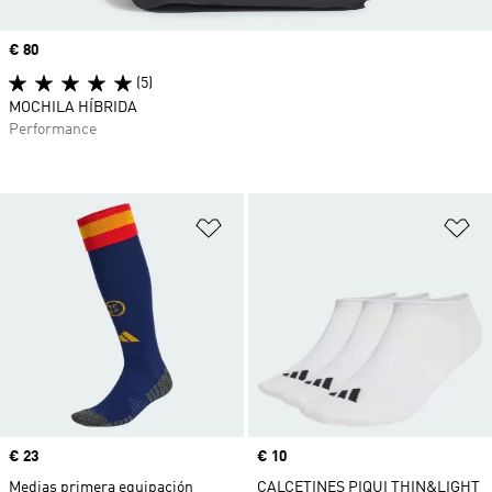
Precio
€ 80
(5)
MOCHILA HÍBRIDA
Performance
Añadir a la lista de deseos
Añ
Precio
€ 23
Precio
€ 10
Medias primera equipación
CALCETINES PIQUI THIN&LIGHT