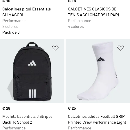
Precio
€ 10
Precio
€ 18
Calcetines piqui Essentials
CALCETINES CLÁSICOS DE
CLIMACOOL
TENIS ACOLCHADOS (1 PAR)
Performance
Performance
2 colores
4 colores
Pack de 3
Añadir a la lista de deseos
Añ
Precio
€ 28
Precio
€ 25
Mochila Essentials 3 Stripes
Calcetines adidas Football GRIP
Back To School 2
Printed Crew Performance Light
Performance
Performance