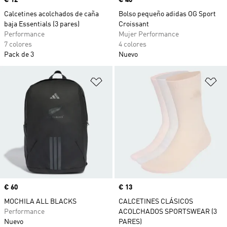
Precio
€ 12
Precio
€ 40
Calcetines acolchados de caña
Bolso pequeño adidas OG Sport
baja Essentials (3 pares)
Croissant
Performance
Mujer Performance
7 colores
4 colores
Pack de 3
Nuevo
Añadir a la lista de deseos
Añ
Precio
€ 60
Precio
€ 13
MOCHILA ALL BLACKS
CALCETINES CLÁSICOS
Performance
ACOLCHADOS SPORTSWEAR (3
Nuevo
PARES)