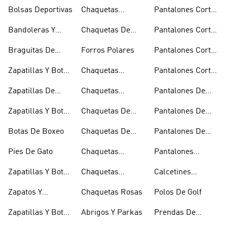
De Baloncesto
Bolsas Deportivas
Chaquetas
Pantalones Cortos
Bomber Y Abrigos
Blancos
Bandoleras Y
Chaquetas De
Pantalones Cortos
Acolchados
Bolsas De
Invierno
De Golf
Braguitas De
Forros Polares
Pantalones Cortos
Hombro
Bikini Y Tankini
Negros
Zapatillas Y Botas
Chaquetas
Pantalones Cortos
Azules
Técnicas
Por La Rodilla
Zapatillas De
Chaquetas
Pantalones De
Baloncesto
Blancas
Chándal
Zapatillas Y Botas
Chaquetas De
Pantalones De
Blancas
Esquí
Esquí
Botas De Boxeo
Chaquetas De
Pantalones De
Golf
Golf
Pies De Gato
Chaquetas
Pantalones
Impermeables
Negros
Zapatillas Y Botas
Chaquetas
Calcetines
Gore-tex
Marrones
Invisibles
Zapatos Y
Chaquetas Rosas
Polos De Golf
Zapatilllas
Zapatillas Y Botas
Abrigos Y Parkas
Prendas De
Doradas
Rojas
Compresión