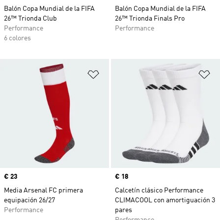
Balón Copa Mundial de la FIFA
Balón Copa Mundial de la FIFA
26™ Trionda Club
26™ Trionda Finals Pro
Performance
Performance
6 colores
Añadir a la lista de deseos
Añ
Precio
€ 23
Precio
€ 18
Media Arsenal FC primera
Calcetín clásico Performance
equipación 26/27
CLIMACOOL con amortiguación 3
Performance
pares