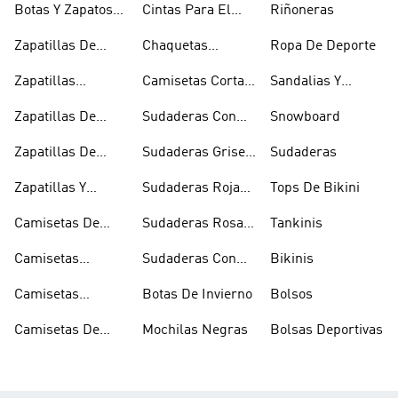
Botas Y Zapatos
Cintas Para El
Riñoneras
Rosas
Pelo Y Viseras
Zapatillas De
Chaquetas
Ropa De Deporte
Rugby
Cortavientos
Zapatillas
Camisetas Cortas
Sandalias Y
Senderismo
Y Crop Tops
Chanclas Blancas
Zapatillas De
Sudaderas Con
Snowboard
Skate
Capucha Azules
Zapatillas De
Sudaderas Grises
Sudaderas
Tenis
Con Capucha
Zapatillas Y
Sudaderas Rojas
Tops De Bikini
Calzado Verde
Con Capucha
Camisetas De
Sudaderas Rosas
Tankinis
Tirantes
Con Capucha
Camisetas
Sudaderas Con
Bikinis
Estampadas
Capucha Verde
Camisetas
Botas De Invierno
Bolsos
Blancas
Camisetas De
Mochilas Negras
Bolsas Deportivas
Manga Larga