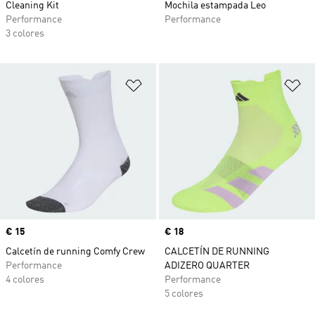
Cleaning Kit
Mochila estampada Leo
Performance
Performance
3 colores
Añadir a la lista de deseos
Añ
Precio
€ 15
Precio
€ 18
Calcetín de running Comfy Crew
CALCETÍN DE RUNNING
Performance
ADIZERO QUARTER
4 colores
Performance
5 colores