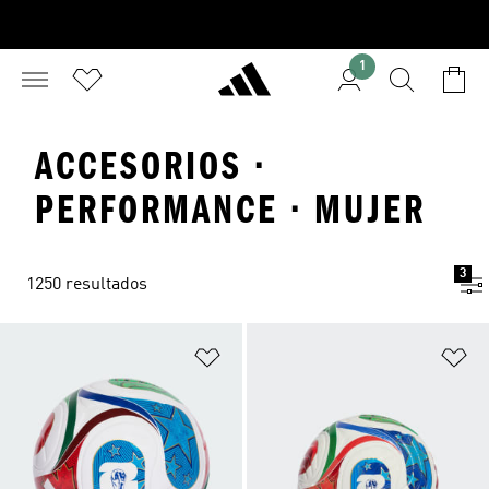
1
ACCESORIOS ·
PERFORMANCE · MUJER
3
1250 resultados
Añadir a la lista de deseos
Añ