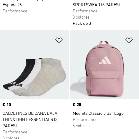
España 26
SPORTSWEAR (3 PARES)
Performance
Performance
3 colores
Pack de 3
Añadir a la lista de deseos
Añ
Precio
€ 10
Precio
€ 25
CALCETINES DE CAÑA BAJA
Mochila Classic 3 Bar Logo
THIN&LIGHT ESSENTIALS (3
Performance
PARES)
6 colores
Performance
3 colores