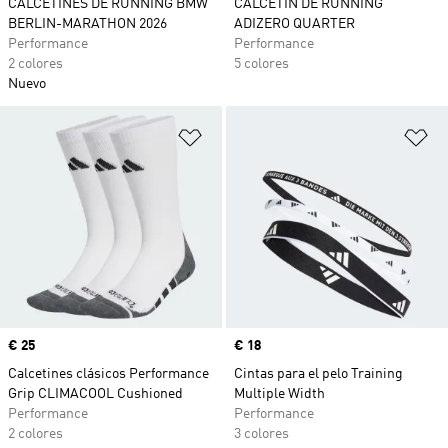
CALCETINES DE RUNNING BMW
CALCETÍN DE RUNNING
BERLIN-MARATHON 2026
ADIZERO QUARTER
Performance
Performance
2 colores
5 colores
Nuevo
Añadir a la lista de deseos
Añ
Precio
€ 25
Precio
€ 18
Calcetines clásicos Performance
Cintas para el pelo Training
Grip CLIMACOOL Cushioned
Multiple Width
Performance
Performance
2 colores
3 colores