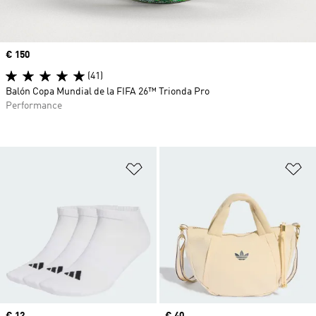
Precio
€ 150
(41)
Balón Copa Mundial de la FIFA 26™ Trionda Pro
Performance
Añadir a la lista de deseos
Añ