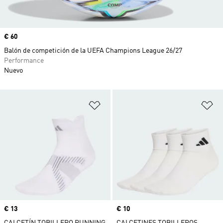
Precio
€ 60
Balón de competición de la UEFA Champions League 26/27
Performance
Nuevo
Añadir a la lista de deseos
Añ
Precio
€ 13
Precio
€ 10