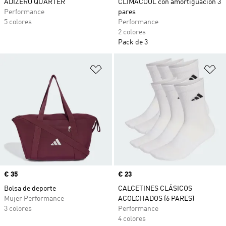
ADIZERO QUARTER
CLIMACOOL con amortiguación 3
Performance
pares
5 colores
Performance
2 colores
Pack de 3
Añadir a la lista de deseos
Añ
Precio
€ 35
Precio
€ 23
Bolsa de deporte
CALCETINES CLÁSICOS
Mujer Performance
ACOLCHADOS (6 PARES)
3 colores
Performance
4 colores