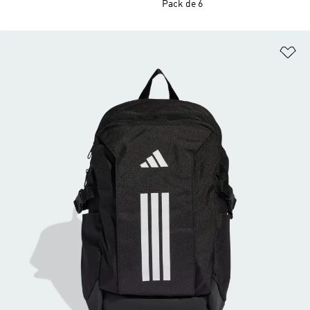
Pack de 6
Añ