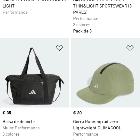
CALCETÍN TOBILLERO RUNNING
CALCETINES TOBILLEROS
LIGHT
THIN&LIGHT SPORTSWEAR (3
Performance
PARES)
Performance
3 colores
Pack de 3
Añadir a la lista de deseos
Añ
Precio
€ 35
Precio
€ 30
Bolsa de deporte
Gorra Runningxadizero
Mujer Performance
Lightweight CLIMACOOL
3 colores
Performance