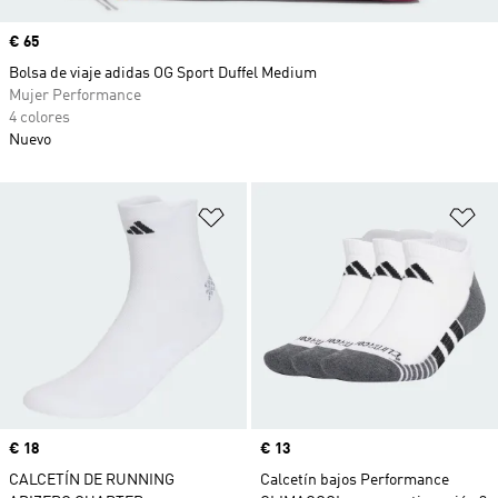
Precio
€ 65
Bolsa de viaje adidas OG Sport Duffel Medium
Mujer Performance
4 colores
Nuevo
Añadir a la lista de deseos
Añ
Precio
€ 18
Precio
€ 13
CALCETÍN DE RUNNING
Calcetín bajos Performance