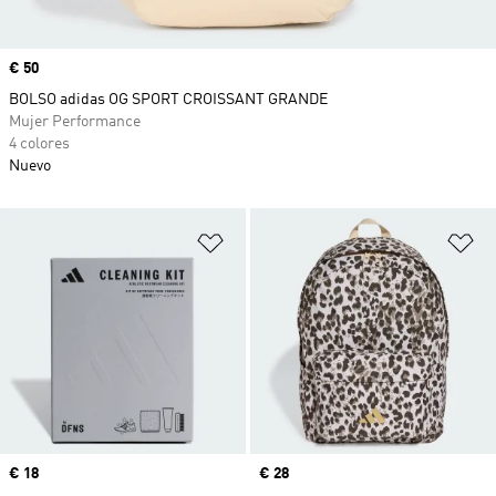
Precio
€ 50
BOLSO adidas OG SPORT CROISSANT GRANDE
Mujer Performance
4 colores
Nuevo
Añadir a la lista de deseos
Añ
Precio
€ 18
Precio
€ 28