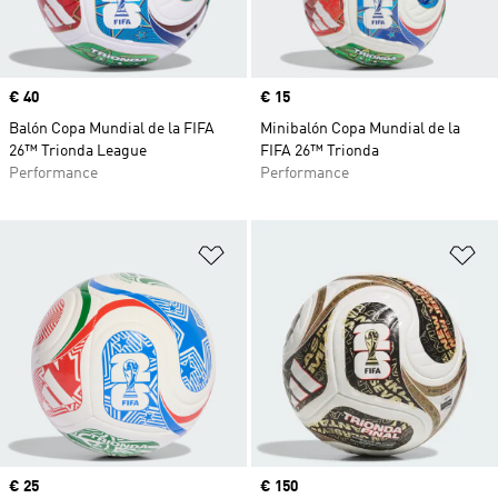
Precio
€ 40
Precio
€ 15
Balón Copa Mundial de la FIFA
Minibalón Copa Mundial de la
26™ Trionda League
FIFA 26™ Trionda
Performance
Performance
Añadir a la lista de deseos
Añ
Precio
€ 25
Precio
€ 150