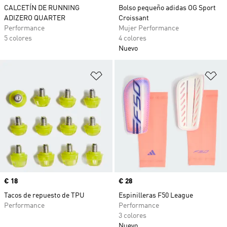
CALCETÍN DE RUNNING
Bolso pequeño adidas OG Sport
ADIZERO QUARTER
Croissant
Performance
Mujer Performance
5 colores
4 colores
Nuevo
Añadir a la lista de deseos
Añ
Precio
€ 18
Precio
€ 28
Tacos de repuesto de TPU
Espinilleras F50 League
Performance
Performance
3 colores
Nuevo