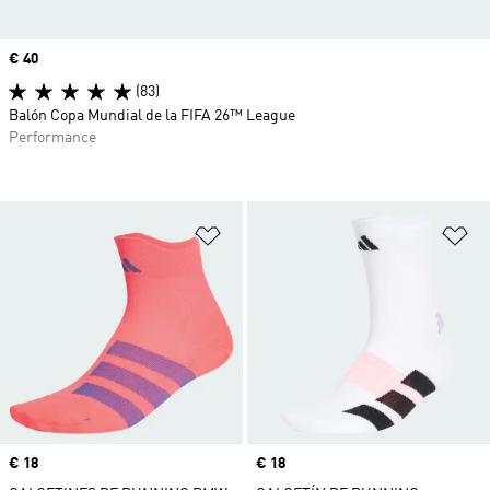
Precio
€ 40
(83)
Balón Copa Mundial de la FIFA 26™ League
Performance
Añadir a la lista de deseos
Añ
Precio
€ 18
Precio
€ 18