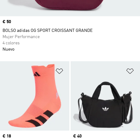
Precio
€ 50
BOLSO adidas OG SPORT CROISSANT GRANDE
Mujer Performance
4 colores
Nuevo
Añadir a la lista de deseos
Añ
Precio
€ 18
Precio
€ 40