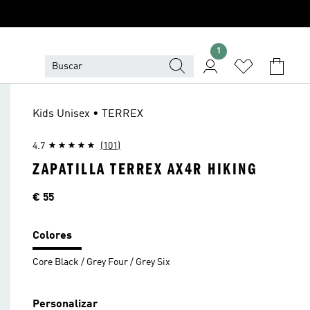
1
Kids Unisex • TERREX
4.7
(101)
ZAPATILLA TERREX AX4R HIKING
Precio
€ 55
Colores
Core Black / Grey Four / Grey Six
Personalizar