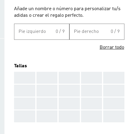
Añade un nombre o número para personalizar tu/s
adidas o crear el regalo perfecto.
Pie izquierdo
0 / 9
Pie derecho
0 / 9
Borrar todo
Tallas
AAA
AAA
AAA
AAA
AAA
AAA
AAA
AAA
AAA
AAA
AAA
AAA
AAA
AAA
AAA
AAA
AAA
AAA
AAA
AAA