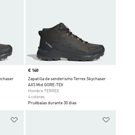
Precio
€ 140
ychaser
Zapatilla de senderismo Terrex Skychaser
AX5 Mid GORE-TEX
Hombre TERREX
4 colores
Pruébalas durante 30 días
Añadir a la lista de deseos
Añadir a la