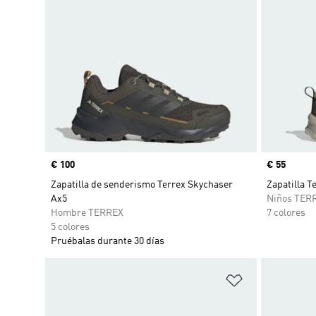
Precio
€ 100
Precio
€ 55
Zapatilla de senderismo Terrex Skychaser
Zapatilla T
Ax5
Niños TER
Hombre TERREX
7 colores
5 colores
Pruébalas durante 30 días
Añadir a la li