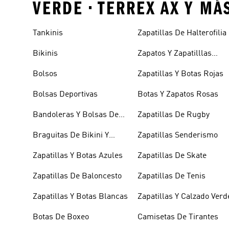
VERDE • TERREX AX Y MÁ
Tankinis
Zapatillas De Halterofilia
Bikinis
Zapatos Y Zapatilllas
Doradas
Bolsos
Zapatillas Y Botas Rojas
Bolsas Deportivas
Botas Y Zapatos Rosas
Bandoleras Y Bolsas De
Zapatillas De Rugby
Hombro
Braguitas De Bikini Y
Zapatillas Senderismo
Tankini
Zapatillas Y Botas Azules
Zapatillas De Skate
Zapatillas De Baloncesto
Zapatillas De Tenis
Zapatillas Y Botas Blancas
Zapatillas Y Calzado Verd
Botas De Boxeo
Camisetas De Tirantes