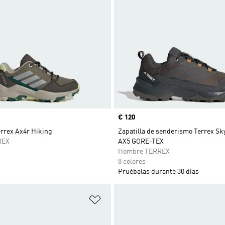
Precio
€ 120
errex Ax4r Hiking
Zapatilla de senderismo Terrex Sk
REX
AX5 GORE-TEX
Hombre TERREX
8 colores
Pruébalas durante 30 días
sta de deseos
Añadir a la lista de deseos