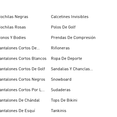
ochilas Negras
Calcetines Invisibles
ochilas Rosas
Polos De Golf
onos Y Bodies
Prendas De Compresión
antalones Cortos De
Riñoneras
aloncesto
antalones Cortos Blancos
Ropa De Deporte
antalones Cortos De Golf
Sandalias Y Chanclas
Blancas
antalones Cortos Negros
Snowboard
antalones Cortos Por La
Sudaderas
odilla
antalones De Chándal
Tops De Bikini
antalones De Esquí
Tankinis