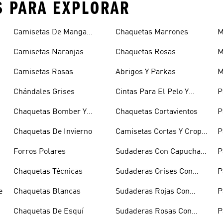
S PARA EXPLORAR
Camisetas De Manga
Chaquetas Marrones
M
Larga
Camisetas Naranjas
Chaquetas Rosas
M
Camisetas Rosas
Abrigos Y Parkas
M
Chándales Grises
Cintas Para El Pelo Y
P
Viseras
B
Chaquetas Bomber Y
Chaquetas Cortavientos
P
Abrigos Acolchados
Chaquetas De Invierno
Camisetas Cortas Y Crop
P
Tops
Forros Polares
Sudaderas Con Capucha
P
Azules
Chaquetas Técnicas
Sudaderas Grises Con
P
Capucha
R
e
Chaquetas Blancas
Sudaderas Rojas Con
P
Capucha
Chaquetas De Esquí
Sudaderas Rosas Con
P