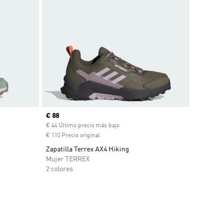
Precio actual
€ 88
€ 44 Último precio más bajo
€ 110 Precio original
Zapatilla Terrex AX4 Hiking
Mujer TERREX
2 colores