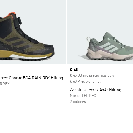
Precio actual
€ 48
€ 45 Último precio más bajo
Terrex Conrax BOA RAIN.RDY Hiking
€ 60 Precio original
ERREX
Zapatilla Terrex Ax4r Hiking
Niños TERREX
7 colores