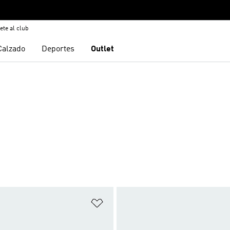
ete al club
Calzado
Deportes
Outlet
sta de deseos
Añadir a la lista de deseos