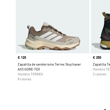
Precio
€ 120
Precio
€ 250
Zapatilla de senderismo Terrex Skychaser
Zapatilla 
AX5 GORE-TEX
Hombre T
Hombre TERREX
2 colores
8 colores