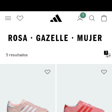
1
ROSA · GAZELLE · MUJER
3
5 resultados
Añadir a la lista de deseos
Añ