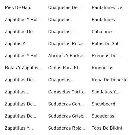
Esquí
Esquí
Pies De Gato
Chaquetas De
Pantalones De
Golf
Golf
Zapatillas Y Botas
Chaquetas
Pantalones
Gore-tex
Impermeables
Negros
Zapatillas De
Chaquetas
Calcetines
Halterofilia
Marrones
Invisibles
Zapatos Y
Chaquetas Rosas
Polos De Golf
Zapatilllas
Zapatillas Y Botas
Abrigos Y Parkas
Prendas De
Doradas
Rojas
Compresión
Botas Y Zapatos
Cintas Para El
Riñoneras
Rosas
Pelo Y Viseras
Zapatillas De
Chaquetas
Ropa De Deporte
Rugby
Cortavientos
Zapatillas
Camisetas Cortas
Sandalias Y
Senderismo
Y Crop Tops
Chanclas Blancas
Zapatillas De
Sudaderas Con
Snowboard
Skate
Capucha Azules
Zapatillas De
Sudaderas Grises
Sudaderas
Tenis
Con Capucha
Zapatillas Y
Sudaderas Rojas
Tops De Bikini