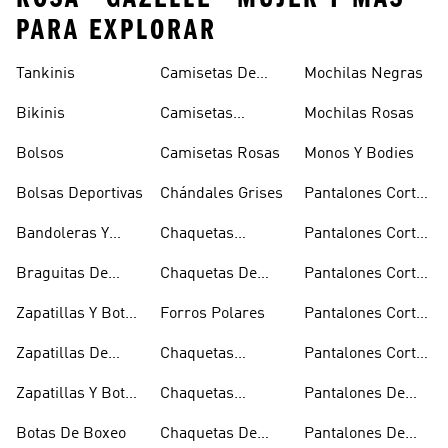
PARA EXPLORAR
Tankinis
Camisetas De
Mochilas Negras
Manga Larga
Bikinis
Camisetas
Mochilas Rosas
Naranjas
Bolsos
Camisetas Rosas
Monos Y Bodies
Bolsas Deportivas
Chándales Grises
Pantalones Cortos
De Baloncesto
Bandoleras Y
Chaquetas
Pantalones Cortos
Bolsas De
Bomber Y Abrigos
Blancos
Braguitas De
Chaquetas De
Pantalones Cortos
Hombro
Acolchados
Bikini Y Tankini
Invierno
De Golf
Zapatillas Y Botas
Forros Polares
Pantalones Cortos
Azules
Negros
Zapatillas De
Chaquetas
Pantalones Cortos
Baloncesto
Técnicas
Por La Rodilla
Zapatillas Y Botas
Chaquetas
Pantalones De
Blancas
Blancas
Chándal
Botas De Boxeo
Chaquetas De
Pantalones De