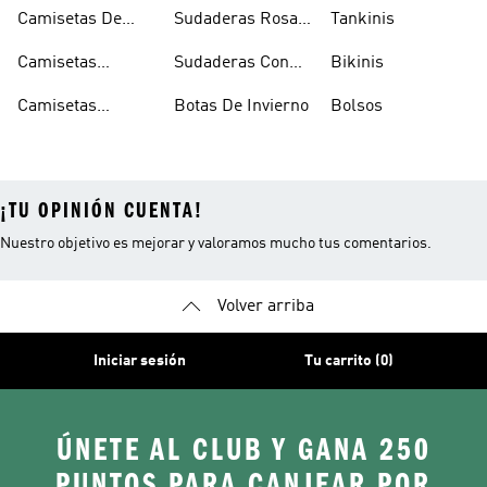
Calzado Verde
Con Capucha
Camisetas De
Sudaderas Rosas
Tankinis
Tirantes
Con Capucha
Camisetas
Sudaderas Con
Bikinis
Estampadas
Capucha Verde
Camisetas
Botas De Invierno
Bolsos
Blancas
¡TU OPINIÓN CUENTA!
Nuestro objetivo es mejorar y valoramos mucho tus comentarios.
Volver arriba
Iniciar sesión
Tu carrito (0)
ÚNETE AL CLUB Y GANA 250
PUNTOS PARA CANJEAR POR