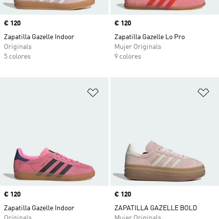
Precio
€ 120
Precio
€ 120
Zapatilla Gazelle Indoor
Zapatilla Gazelle Lo Pro
Originals
Mujer Originals
5 colores
9 colores
Añadir a la lista de deseos
Añ
Precio
€ 120
Precio
€ 120
Zapatilla Gazelle Indoor
ZAPATILLA GAZELLE BOLD
Originals
Mujer Originals