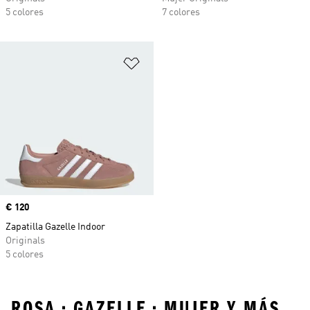
5 colores
7 colores
Añadir a la lista de deseos
Precio
€ 120
Zapatilla Gazelle Indoor
Originals
5 colores
ROSA • GAZELLE • MUJER Y MÁS