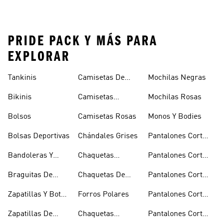
PRIDE PACK Y MÁS PARA
EXPLORAR
Tankinis
Camisetas De
Mochilas Negras
Manga Larga
Bikinis
Camisetas
Mochilas Rosas
Naranjas
Bolsos
Camisetas Rosas
Monos Y Bodies
Bolsas Deportivas
Chándales Grises
Pantalones Cortos
De Baloncesto
Bandoleras Y
Chaquetas
Pantalones Cortos
Bolsas De
Bomber Y Abrigos
Blancos
Braguitas De
Chaquetas De
Pantalones Cortos
Hombro
Acolchados
Bikini Y Tankini
Invierno
De Golf
Zapatillas Y Botas
Forros Polares
Pantalones Cortos
Azules
Negros
Zapatillas De
Chaquetas
Pantalones Cortos