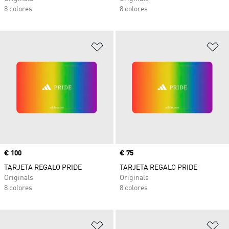
8 colores
8 colores
Añadir a la lista de deseos
Añ
Precio
€ 100
Precio
€ 75
TARJETA REGALO PRIDE
TARJETA REGALO PRIDE
Originals
Originals
8 colores
8 colores
Añadir a la lista de deseos
Añ