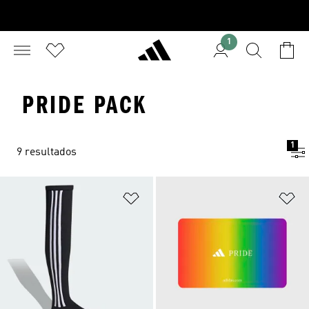
1
PRIDE PACK
1
9 resultados
Añadir a la lista de deseos
Añ