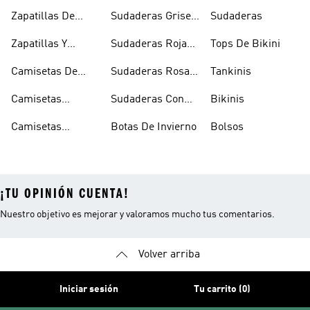
Skate
Capucha Azules
Zapatillas De
Sudaderas Grises
Sudaderas
Tenis
Con Capucha
Zapatillas Y
Sudaderas Rojas
Tops De Bikini
Calzado Verde
Con Capucha
Camisetas De
Sudaderas Rosas
Tankinis
Tirantes
Con Capucha
Camisetas
Sudaderas Con
Bikinis
Estampadas
Capucha Verde
Camisetas
Botas De Invierno
Bolsos
Blancas
¡TU OPINIÓN CUENTA!
Nuestro objetivo es mejorar y valoramos mucho tus comentarios.
Volver arriba
Iniciar sesión
Tu carrito (0)