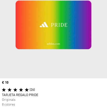
Precio
€ 10
(26)
TARJETA REGALO PRIDE
Originals
8 colores