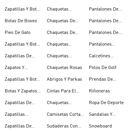
Baloncesto
Técnicas
Por La Rodilla
Zapatillas Y Botas
Chaquetas
Pantalones De
Blancas
Blancas
Chándal
Botas De Boxeo
Chaquetas De
Pantalones De
Esquí
Esquí
Pies De Gato
Chaquetas De
Pantalones De
Golf
Golf
Zapatillas Y Botas
Chaquetas
Pantalones
Gore-tex
Impermeables
Negros
Zapatillas De
Chaquetas
Calcetines
Halterofilia
Marrones
Invisibles
Zapatos Y
Chaquetas Rosas
Polos De Golf
Zapatilllas
Zapatillas Y Botas
Abrigos Y Parkas
Prendas De
Doradas
Rojas
Compresión
Botas Y Zapatos
Cintas Para El
Riñoneras
Rosas
Pelo Y Viseras
Zapatillas De
Chaquetas
Ropa De Deporte
Rugby
Cortavientos
Zapatillas
Camisetas Cortas
Sandalias Y
Senderismo
Y Crop Tops
Chanclas Blancas
Zapatillas De
Sudaderas Con
Snowboard