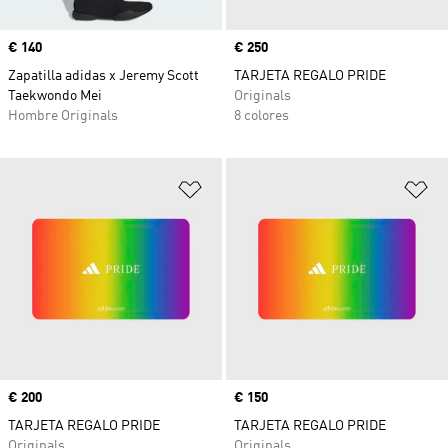
Precio
€ 140
Precio
€ 250
Zapatilla adidas x Jeremy Scott
TARJETA REGALO PRIDE
Taekwondo Mei
Originals
Hombre Originals
8 colores
Añadir a la lista de deseos
Añ
Precio
€ 200
Precio
€ 150
TARJETA REGALO PRIDE
TARJETA REGALO PRIDE
Originals
Originals