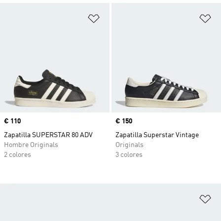
Añadir a la lista de deseos
Añ
Precio
€ 110
Precio
€ 150
Zapatilla SUPERSTAR 80 ADV
Zapatilla Superstar Vintage
Hombre Originals
Originals
2 colores
3 colores
Añ