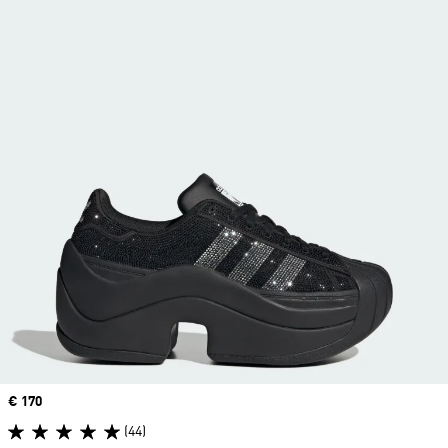
Precio
€ 170
(44)