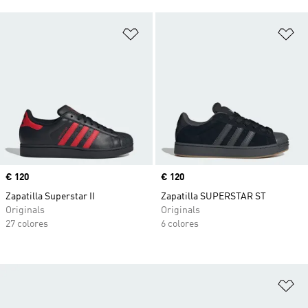
Añadir a la lista de deseos
Añ
Precio
€ 120
Precio
€ 120
Zapatilla Superstar II
Zapatilla SUPERSTAR ST
Originals
Originals
27 colores
6 colores
Añ