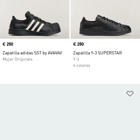
Precio
€ 250
Precio
€ 250
Zapatilla adidas SST by AVAVAV
Zapatilla Y-3 SUPERSTAR
Mujer Originals
Y-3
4 colores
Añ