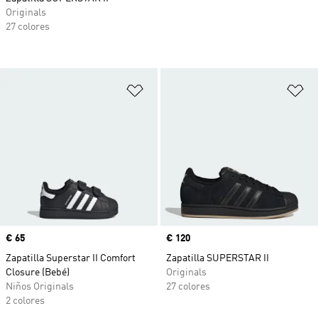
Originals
27 colores
Añadir a la lista de deseos
Añ
Precio
€ 65
Precio
€ 120
Zapatilla Superstar II Comfort
Zapatilla SUPERSTAR II
Closure (Bebé)
Originals
Niños Originals
27 colores
2 colores