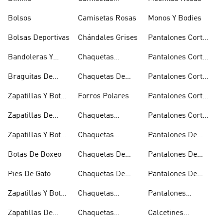
Naranjas
Bolsos
Camisetas Rosas
Monos Y Bodies
Bolsas Deportivas
Chándales Grises
Pantalones Cortos
De Baloncesto
Bandoleras Y
Chaquetas
Pantalones Cortos
Bolsas De
Bomber Y Abrigos
Blancos
Braguitas De
Chaquetas De
Pantalones Cortos
Hombro
Acolchados
Bikini Y Tankini
Invierno
De Golf
Zapatillas Y Botas
Forros Polares
Pantalones Cortos
Azules
Negros
Zapatillas De
Chaquetas
Pantalones Cortos
Baloncesto
Técnicas
Por La Rodilla
Zapatillas Y Botas
Chaquetas
Pantalones De
Blancas
Blancas
Chándal
Botas De Boxeo
Chaquetas De
Pantalones De
Esquí
Esquí
Pies De Gato
Chaquetas De
Pantalones De
Golf
Golf
Zapatillas Y Botas
Chaquetas
Pantalones
Gore-tex
Impermeables
Negros
Zapatillas De
Chaquetas
Calcetines