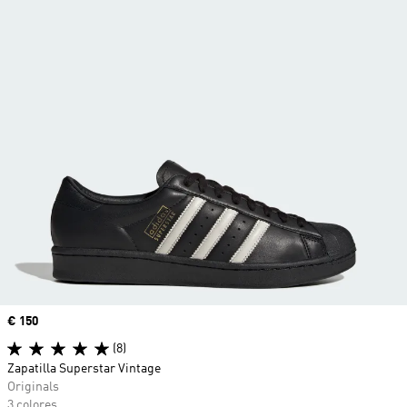
Precio
€ 150
(8)
Zapatilla Superstar Vintage
Originals
3 colores