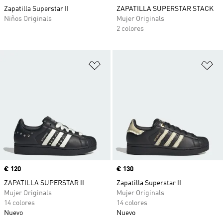
Zapatilla Superstar II
ZAPATILLA SUPERSTAR STACK
Niños Originals
Mujer Originals
2 colores
Añadir a la lista de deseos
Añ
Precio
€ 120
Precio
€ 130
ZAPATILLA SUPERSTAR II
Zapatilla Superstar II
Mujer Originals
Mujer Originals
14 colores
14 colores
Nuevo
Nuevo