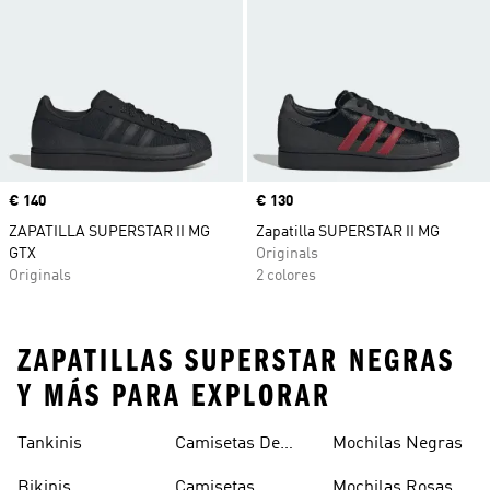
Precio
€ 140
Precio
€ 130
ZAPATILLA SUPERSTAR II MG
Zapatilla SUPERSTAR II MG
GTX
Originals
Originals
2 colores
ZAPATILLAS SUPERSTAR NEGRAS
Y MÁS PARA EXPLORAR
Tankinis
Camisetas De
Mochilas Negras
Manga Larga
Bikinis
Camisetas
Mochilas Rosas