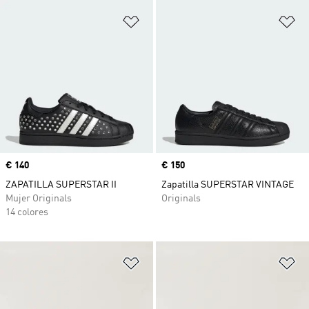
Añadir a la lista de deseos
Añ
Precio
€ 140
Precio
€ 150
ZAPATILLA SUPERSTAR II
Zapatilla SUPERSTAR VINTAGE
Mujer Originals
Originals
14 colores
Añadir a la lista de deseos
Añ