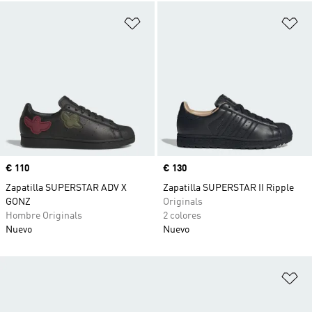
Añadir a la lista de deseos
Añ
Precio
€ 110
Precio
€ 130
Zapatilla SUPERSTAR ADV X
Zapatilla SUPERSTAR II Ripple
GONZ
Originals
Hombre Originals
2 colores
Nuevo
Nuevo
Añ