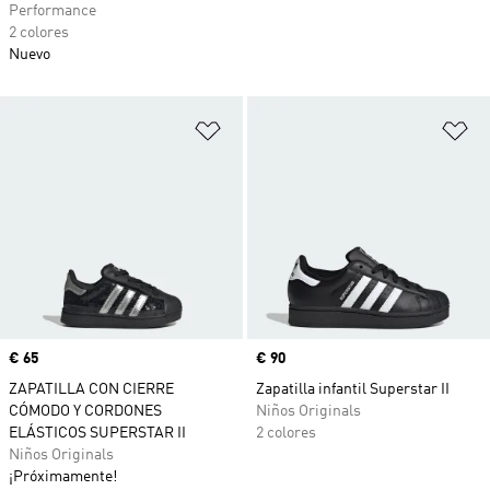
Performance
2 colores
Nuevo
Añadir a la lista de deseos
Añ
Precio
€ 65
Precio
€ 90
ZAPATILLA CON CIERRE
Zapatilla infantil Superstar II
CÓMODO Y CORDONES
Niños Originals
ELÁSTICOS SUPERSTAR II
2 colores
Niños Originals
¡Próximamente!