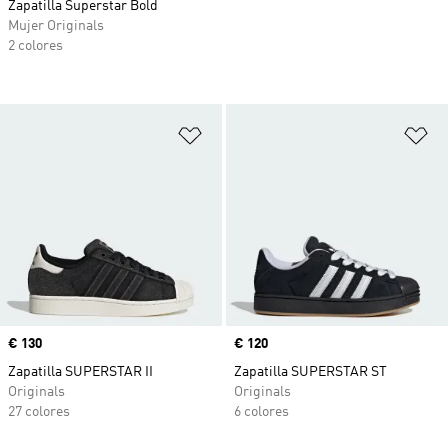
Zapatilla Superstar Bold
Mujer Originals
2 colores
Añadir a la lista de deseos
Añ
Precio
€ 130
Precio
€ 120
Zapatilla SUPERSTAR II
Zapatilla SUPERSTAR ST
Originals
Originals
27 colores
6 colores