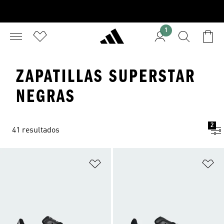
1
ZAPATILLAS SUPERSTAR
NEGRAS
2
41 resultados
Añadir a la lista de deseos
Añ