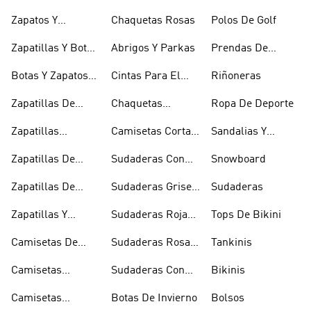
Halterofilia
Marrones
Invisibles
Zapatos Y
Chaquetas Rosas
Polos De Golf
Zapatilllas
Zapatillas Y Botas
Abrigos Y Parkas
Prendas De
Doradas
Rojas
Compresión
Botas Y Zapatos
Cintas Para El
Riñoneras
Rosas
Pelo Y Viseras
Zapatillas De
Chaquetas
Ropa De Deporte
Rugby
Cortavientos
Zapatillas
Camisetas Cortas
Sandalias Y
Senderismo
Y Crop Tops
Chanclas Blancas
Zapatillas De
Sudaderas Con
Snowboard
Skate
Capucha Azules
Zapatillas De
Sudaderas Grises
Sudaderas
Tenis
Con Capucha
Zapatillas Y
Sudaderas Rojas
Tops De Bikini
Calzado Verde
Con Capucha
Camisetas De
Sudaderas Rosas
Tankinis
Tirantes
Con Capucha
Camisetas
Sudaderas Con
Bikinis
Estampadas
Capucha Verde
Camisetas
Botas De Invierno
Bolsos