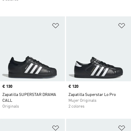
Añadir a la lista de deseos
Añ
Precio
€ 130
Precio
€ 120
Zapatilla SUPERSTAR DRAMA
Zapatilla Superstar Lo Pro
CALL
Mujer Originals
Originals
2 colores
Añadir a la lista de deseos
Añ