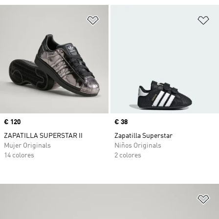
Añadir a la lista de deseos
Añ
Precio
€ 120
Precio
€ 38
ZAPATILLA SUPERSTAR II
Zapatilla Superstar
Mujer Originals
Niños Originals
14 colores
2 colores
Añ