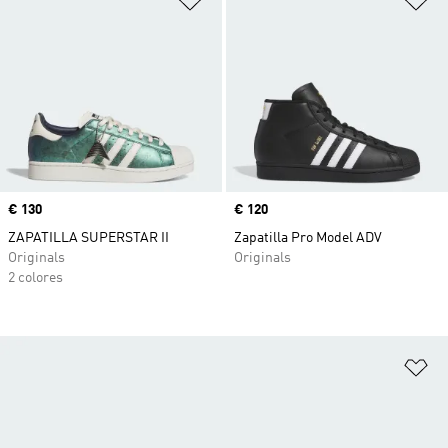
Precio
€ 130
Precio
€ 120
ZAPATILLA SUPERSTAR II
Zapatilla Pro Model ADV
Originals
Originals
2 colores
Añ