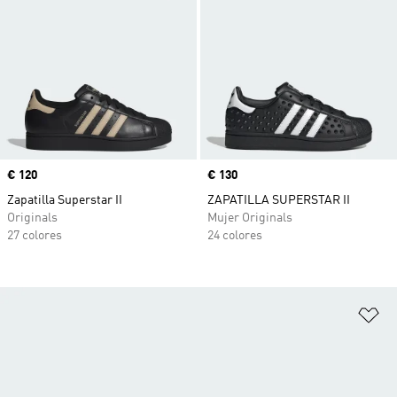
Precio
€ 120
Precio
€ 130
Zapatilla Superstar II
ZAPATILLA SUPERSTAR II
Originals
Mujer Originals
27 colores
24 colores
Añ