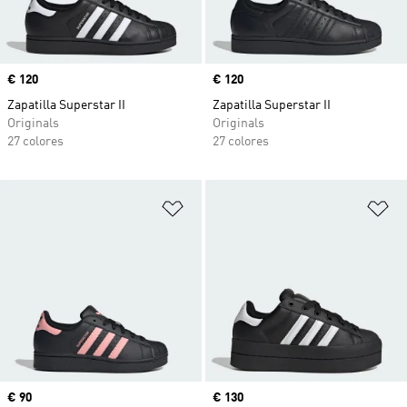
Precio
€ 120
Precio
€ 120
Zapatilla Superstar II
Zapatilla Superstar II
Originals
Originals
27 colores
27 colores
Añadir a la lista de deseos
Añ
Precio
€ 90
Precio
€ 130