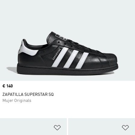
Precio
€ 140
ZAPATILLA SUPERSTAR SQ
Mujer Originals
Añadir a la lista de deseos
Añ