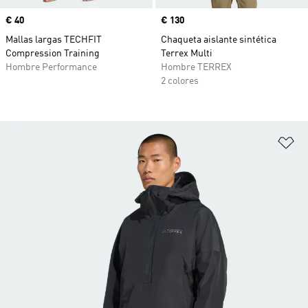
Precio
€ 40
Precio
€ 130
Mallas largas TECHFIT
Chaqueta aislante sintética
Compression Training
Terrex Multi
Hombre Performance
Hombre TERREX
2 colores
Añ