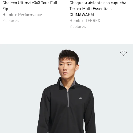
Chaleco Ultimate365 Tour Full-
Chaqueta aislante con capucha
Zip
Terrex Multi Essentials
Hombre Performance
CLIMAWARM
2 colores
Hombre TERREX
2 colores
Añ