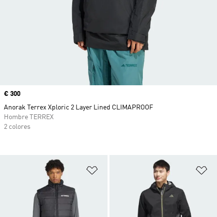
Precio
€ 300
Anorak Terrex Xploric 2 Layer Lined CLIMAPROOF
Hombre TERREX
2 colores
Añadir a la lista de deseos
Añ