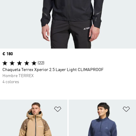
Precio
€ 180
(22)
Chaqueta Terrex Xperior 2.5 Layer Light CLIMAPROOF
Hombre TERREX
4 colores
Añadir a la lista de deseos
Añ