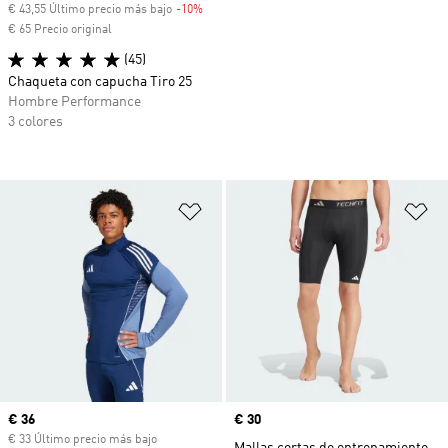
€ 43,55 Último precio más bajo
-10%
Descuento
€ 65 Precio original
(45)
Chaqueta con capucha Tiro 25
Hombre Performance
3 colores
Añadir a la lista de deseos
Añ
Precio actual
€ 36
Precio
€ 30
€ 33 Último precio más bajo