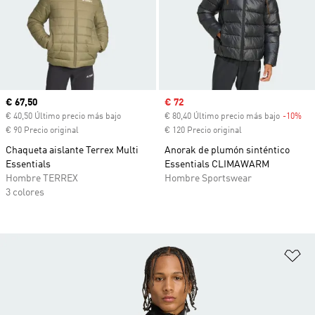
Precio actual
€ 67,50
Precio de venta
€ 72
€ 40,50 Último precio más bajo
€ 80,40 Último precio más bajo
-10%
Des
€ 90 Precio original
€ 120 Precio original
Chaqueta aislante Terrex Multi
Anorak de plumón sinténtico
Essentials
Essentials CLIMAWARM
Hombre TERREX
Hombre Sportswear
3 colores
Añ