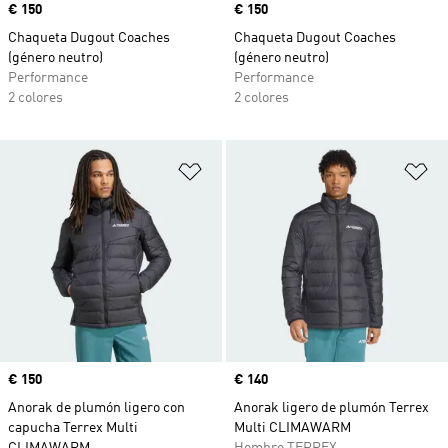
Precio
€ 150
Precio
€ 150
Chaqueta Dugout Coaches
Chaqueta Dugout Coaches
(género neutro)
(género neutro)
Performance
Performance
2 colores
2 colores
Añadir a la lista de deseos
Añ
Precio
€ 150
Precio
€ 140
Anorak de plumón ligero con
Anorak ligero de plumón Terrex
capucha Terrex Multi
Multi CLIMAWARM