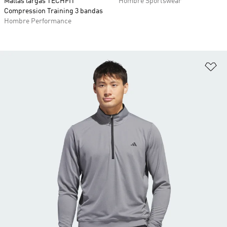
Mallas largas TECHFIT
Hombre Sportswear
Compression Training 3 bandas
Hombre Performance
Añ