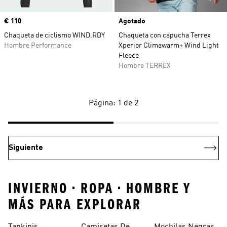
Precio
€ 110
Agotado
Chaqueta de ciclismo WIND.RDY
Chaqueta con capucha Terrex
Hombre Performance
Xperior Climawarm+ Wind Light
Fleece
Hombre TERREX
Página: 1 de 2
Siguiente
INVIERNO • ROPA • HOMBRE Y
MÁS PARA EXPLORAR