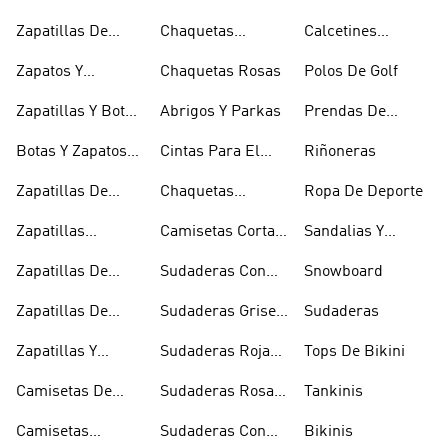
Gore-tex
Impermeables
Negros
Zapatillas De
Chaquetas
Calcetines
Halterofilia
Marrones
Invisibles
Zapatos Y
Chaquetas Rosas
Polos De Golf
Zapatilllas
Zapatillas Y Botas
Abrigos Y Parkas
Prendas De
Doradas
Rojas
Compresión
Botas Y Zapatos
Cintas Para El
Riñoneras
Rosas
Pelo Y Viseras
Zapatillas De
Chaquetas
Ropa De Deporte
Rugby
Cortavientos
Zapatillas
Camisetas Cortas
Sandalias Y
Senderismo
Y Crop Tops
Chanclas Blancas
Zapatillas De
Sudaderas Con
Snowboard
Skate
Capucha Azules
Zapatillas De
Sudaderas Grises
Sudaderas
Tenis
Con Capucha
Zapatillas Y
Sudaderas Rojas
Tops De Bikini
Calzado Verde
Con Capucha
Camisetas De
Sudaderas Rosas
Tankinis
Tirantes
Con Capucha
Camisetas
Sudaderas Con
Bikinis