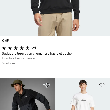
Precio
€ 65
(99)
Sudadera ligera con cremallera hasta el pecho
Hombre Performance
5 colores
Añadir a la lista de deseos
Añ