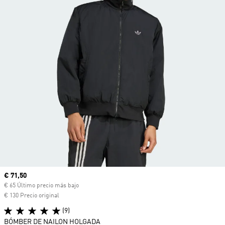
Precio actual
€ 71,50
€ 65 Último precio más bajo
€ 130 Precio original
(9)
BÓMBER DE NAILON HOLGADA