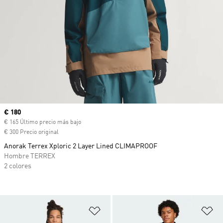
Precio actual
€ 180
€ 165 Último precio más bajo
€ 300 Precio original
Anorak Terrex Xploric 2 Layer Lined CLIMAPROOF
Hombre TERREX
2 colores
Añadir a la lista de deseos
Añ