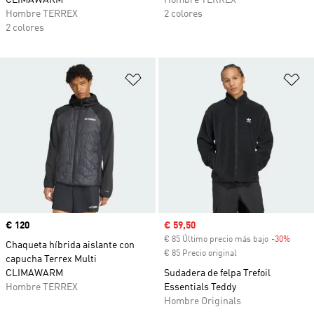
CLIMAWARM
Hombre TERREX
Hombre TERREX
2 colores
2 colores
Añadir a la lista de deseos
Añ
Precio
€ 120
Precio de venta
€ 59,50
€ 85 Último precio más bajo
-30%
Descu
Chaqueta híbrida aislante con
€ 85 Precio original
capucha Terrex Multi
CLIMAWARM
Sudadera de felpa Trefoil
Hombre TERREX
Essentials Teddy
Hombre Originals