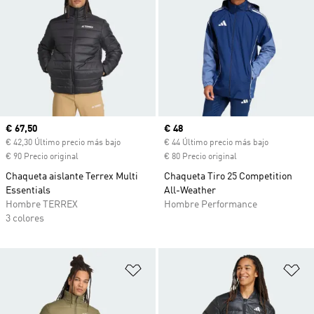
Precio actual
€ 67,50
Precio actual
€ 48
€ 42,30 Último precio más bajo
€ 44 Último precio más bajo
€ 90 Precio original
€ 80 Precio original
Chaqueta aislante Terrex Multi
Chaqueta Tiro 25 Competition
Essentials
All-Weather
Hombre TERREX
Hombre Performance
3 colores
Añadir a la lista de deseos
Añ