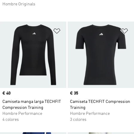
Hombre Originals
Añadir a la lista de deseos
Añ
Precio
€ 40
Precio
€ 35
Camiseta manga larga TECHFIT
Camiseta TECHFIT Compression
Compression Training
Training
Hombre Performance
Hombre Performance
4 colores
3 colores