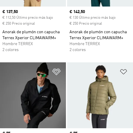
Precio actual
€ 137,50
Precio actual
€ 142,50
€ 112,50 Último precio más bajo
€ 130 Último precio más bajo
€ 250 Precio original
€ 250 Precio original
Anorak de plumón con capucha
Anorak de plumón con capucha
Terrex Xperior CLIMAWARM+
Terrex Xperior CLIMAWARM+
Hombre TERREX
Hombre TERREX
2 colores
2 colores
Añadir a la lista de deseos
Añ