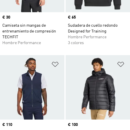
Precio
€ 30
Precio
€ 65
Camiseta sin mangas de
Sudadera de cuello redondo
entrenamiento de compresión
Designed for Training
TECHFIT
Hombre Performance
Hombre Performance
3 colores
Añadir a la lista de deseos
Añ
Precio
€ 110
Precio
€ 100