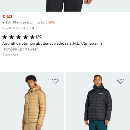
Precio de venta
€ 143
€ 156 Último precio más bajo
-8%
Descuento
€ 260 Precio original
(39)
Anorak de plumón abullonado adidas Z.N.E. Climawarm
Hombre Sportswear
2 colores
Añadir a la lista de deseos
Añ