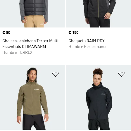
Precio
€ 80
Precio
€ 150
Chaleco acolchado Terrex Multi
Chaqueta RAIN.RDY
Essentials CLIMAWARM
Hombre Performance
Hombre TERREX
Añadir a la lista de deseos
Añ