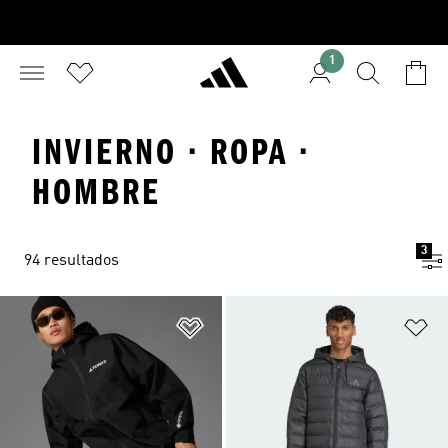
1
INVIERNO · ROPA ·
HOMBRE
3
94 resultados
Añadir a la lista de deseos
Añ