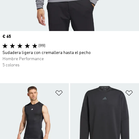
Precio
€ 65
(99)
Sudadera ligera con cremallera hasta el pecho
Hombre Performance
5 colores
Añadir a la lista de deseos
Añ