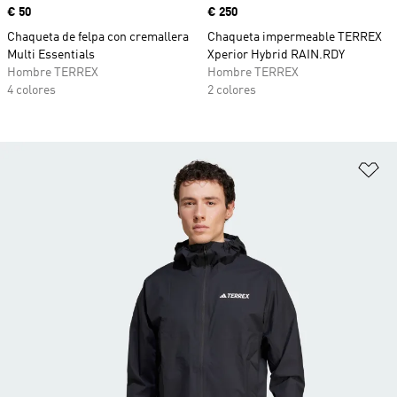
Precio
€ 50
Precio
€ 250
Chaqueta de felpa con cremallera
Chaqueta impermeable TERREX
Multi Essentials
Xperior Hybrid RAIN.RDY
Hombre TERREX
Hombre TERREX
4 colores
2 colores
Añ