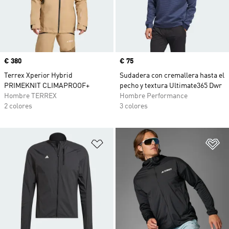
Precio
€ 380
Precio
€ 75
Terrex Xperior Hybrid
Sudadera con cremallera hasta el
PRIMEKNIT CLIMAPROOF+
pecho y textura Ultimate365 Dwr
Hombre TERREX
Hombre Performance
2 colores
3 colores
Añadir a la lista de deseos
Añ