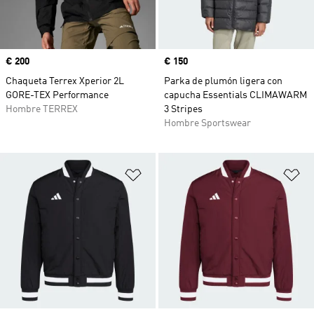
Precio
€ 200
Precio
€ 150
Chaqueta Terrex Xperior 2L
Parka de plumón ligera con
GORE-TEX Performance
capucha Essentials CLIMAWARM
Hombre TERREX
3 Stripes
Hombre Sportswear
Añadir a la lista de deseos
Añ