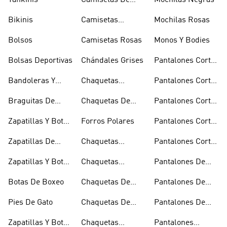
Tankinis
Camisetas De
Mochilas Negras
Manga Larga
Bikinis
Camisetas
Mochilas Rosas
Naranjas
Bolsos
Camisetas Rosas
Monos Y Bodies
Bolsas Deportivas
Chándales Grises
Pantalones Cortos
De Baloncesto
Bandoleras Y
Chaquetas
Pantalones Cortos
Bolsas De
Bomber Y Abrigos
Blancos
Braguitas De
Chaquetas De
Pantalones Cortos
Hombro
Acolchados
Bikini Y Tankini
Invierno
De Golf
Zapatillas Y Botas
Forros Polares
Pantalones Cortos
Azules
Negros
Zapatillas De
Chaquetas
Pantalones Cortos
Baloncesto
Técnicas
Por La Rodilla
Zapatillas Y Botas
Chaquetas
Pantalones De
Blancas
Blancas
Chándal
Botas De Boxeo
Chaquetas De
Pantalones De
Esquí
Esquí
Pies De Gato
Chaquetas De
Pantalones De
Golf
Golf
Zapatillas Y Botas
Chaquetas
Pantalones