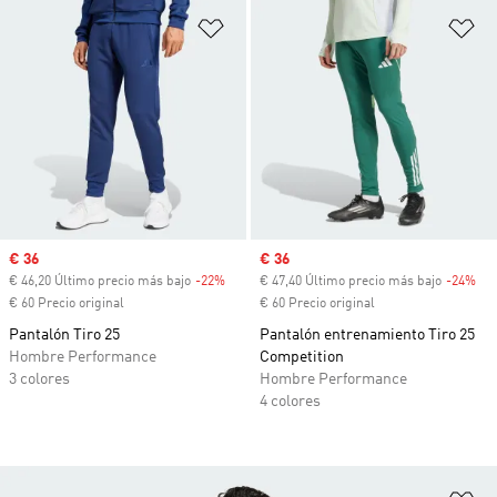
Añadir a la lista de deseos
Añ
Precio de venta
€ 36
Precio de venta
€ 36
€ 46,20 Último precio más bajo
-22%
Descuento
€ 47,40 Último precio más bajo
-24%
Des
€ 60 Precio original
€ 60 Precio original
Pantalón Tiro 25
Pantalón entrenamiento Tiro 25
Hombre Performance
Competition
3 colores
Hombre Performance
4 colores
Añ