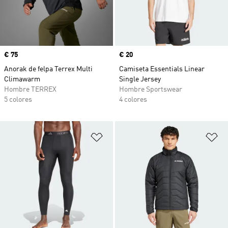
Precio
€ 75
Precio
€ 20
Anorak de felpa Terrex Multi
Camiseta Essentials Linear
Climawarm
Single Jersey
Hombre TERREX
Hombre Sportswear
5 colores
4 colores
Añadir a la lista de deseos
Añ