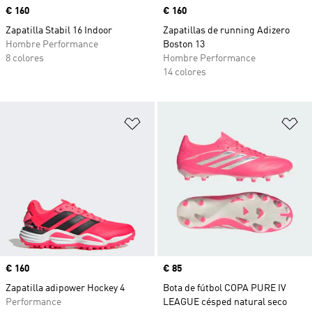
Precio
€ 160
Precio
€ 160
Zapatilla Stabil 16 Indoor
Zapatillas de running Adizero
Hombre Performance
Boston 13
8 colores
Hombre Performance
14 colores
Añadir a la lista de deseos
Añ
Precio
€ 160
Precio
€ 85
Zapatilla adipower Hockey 4
Bota de fútbol COPA PURE IV
Performance
LEAGUE césped natural seco