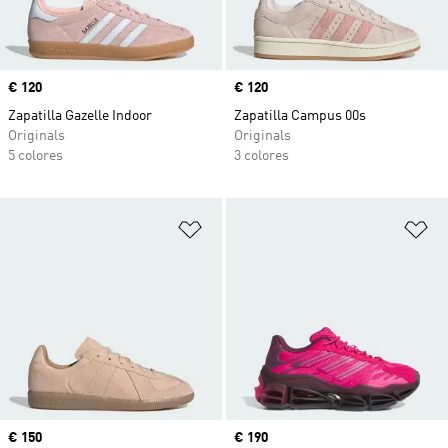
Precio
€ 120
Precio
€ 120
Zapatilla Gazelle Indoor
Zapatilla Campus 00s
Originals
Originals
5 colores
3 colores
Añadir a la lista de deseos
Añ
Precio
€ 150
Precio
€ 190