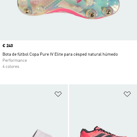
Precio
€ 240
Bota de fútbol Copa Pure IV Elite para césped natural húmedo
Performance
4 colores
Añadir a la lista de deseos
Añ