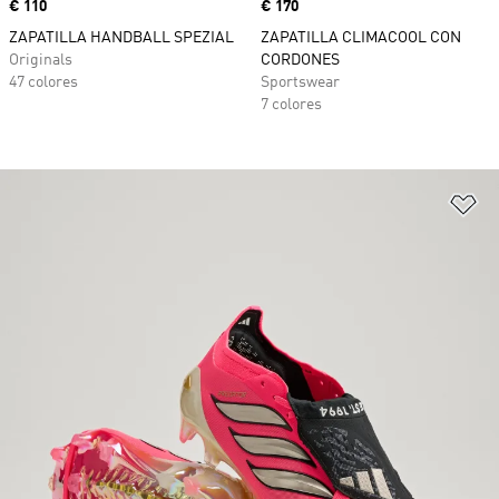
Precio
€ 110
Precio
€ 170
ZAPATILLA HANDBALL SPEZIAL
ZAPATILLA CLIMACOOL CON
Originals
CORDONES
47 colores
Sportswear
7 colores
Añ