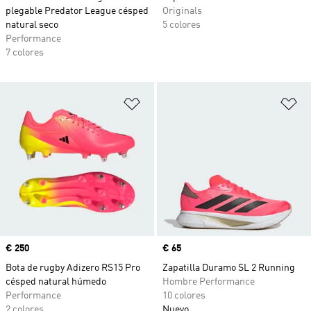
plegable Predator League césped
Originals
natural seco
5 colores
Performance
7 colores
Añadir a la lista de deseos
Añ
Precio
€ 250
Precio
€ 65
Bota de rugby Adizero RS15 Pro
Zapatilla Duramo SL 2 Running
césped natural húmedo
Hombre Performance
Performance
10 colores
2 colores
Nuevo