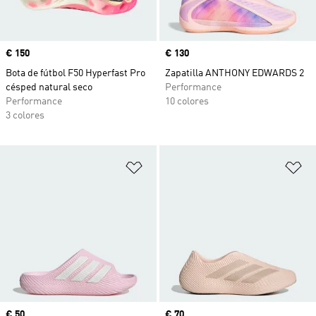
Precio
€ 150
Precio
€ 130
Bota de fútbol F50 Hyperfast Pro
Zapatilla ANTHONY EDWARDS 2
césped natural seco
Performance
Performance
10 colores
3 colores
Añadir a la lista de deseos
Añ
Precio
€ 50
Precio
€ 70