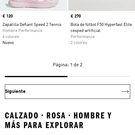
Precio
€ 120
Precio
€ 270
Zapatilla Defiant Speed 2 Tennis
Bota de fútbol F50 Hyperfast Elite
Hombre Performance
césped artificial
6 colores
Performance
Nuevo
2 colores
Página: 1 de 2
Siguiente
CALZADO • ROSA • HOMBRE Y
MÁS PARA EXPLORAR