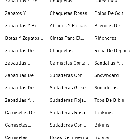
Zapatillas Y Botas
Chaquetas
Calcetines
Gore-tex
Marrones
Invisibles
Zapatos Y
Chaquetas Rosas
Polos De Golf
Zapatilllas
Zapatillas Y Botas
Abrigos Y Parkas
Prendas De
Doradas
Rojas
Compresión
Botas Y Zapatos
Cintas Para El
Riñoneras
Rosas
Pelo Y Viseras
Zapatillas De
Chaquetas
Ropa De Deporte
Rugby
Cortavientos
Zapatillas
Camisetas Cortas
Sandalias Y
Senderismo
Y Crop Tops
Chanclas Blancas
Zapatillas De
Sudaderas Con
Snowboard
Skate
Capucha Azules
Zapatillas De
Sudaderas Grises
Sudaderas
Tenis
Con Capucha
Zapatillas Y
Sudaderas Rojas
Tops De Bikini
Calzado Verde
Con Capucha
Camisetas De
Sudaderas Rosas
Tankinis
Tirantes
Con Capucha
Camisetas
Sudaderas Con
Bikinis
Estampadas
Capucha Verde
Camisetas
Botas De Invierno
Bolsos