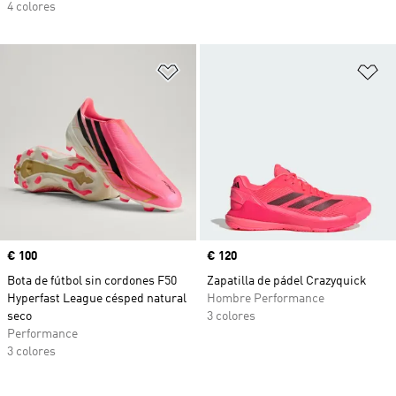
4 colores
Añadir a la lista de deseos
Añ
Precio
€ 100
Precio
€ 120
Bota de fútbol sin cordones F50
Zapatilla de pádel Crazyquick
Hyperfast League césped natural
Hombre Performance
seco
3 colores
Performance
3 colores