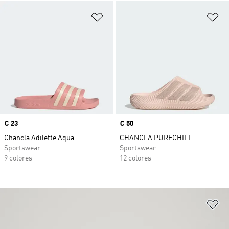
Añadir a la lista de deseos
Añ
Precio
€ 23
Precio
€ 50
Chancla Adilette Aqua
CHANCLA PURECHILL
Sportswear
Sportswear
9 colores
12 colores
Añ