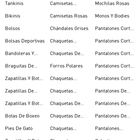
Tankinis
Camisetas
Mochilas Rosas
Naranjas
Bikinis
Camisetas Rosas
Monos Y Bodies
Bolsos
Chándales Grises
Pantalones Cortos
De Baloncesto
Bolsas Deportivas
Chaquetas
Pantalones Cortos
Bomber Y Abrigos
Blancos
Bandoleras Y
Chaquetas De
Pantalones Cortos
Acolchados
Bolsas De
Invierno
De Golf
Braguitas De
Forros Polares
Pantalones Cortos
Hombro
Bikini Y Tankini
Negros
Zapatillas Y Botas
Chaquetas
Pantalones Cortos
Azules
Técnicas
Por La Rodilla
Zapatillas De
Chaquetas
Pantalones De
Baloncesto
Blancas
Chándal
Zapatillas Y Botas
Chaquetas De
Pantalones De
Blancas
Esquí
Esquí
Botas De Boxeo
Chaquetas De
Pantalones De
Golf
Golf
Pies De Gato
Chaquetas
Pantalones
Impermeables
Negros