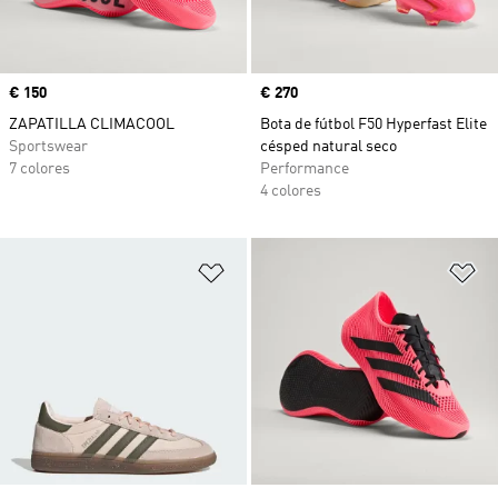
Precio
€ 150
Precio
€ 270
ZAPATILLA CLIMACOOL
Bota de fútbol F50 Hyperfast Elite
Sportswear
césped natural seco
7 colores
Performance
4 colores
Añadir a la lista de deseos
Añ