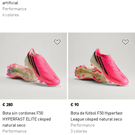
artificial
Performance
6 colores
Añadir a la lista de deseos
Añ
Precio
€ 280
Precio
€ 90
Bota sin cordones F50
Bota de fútbol F50 Hyperfast
HYPERFAST ELITE césped
League césped natural seco
natural seco
Performance
Performance
3 colores