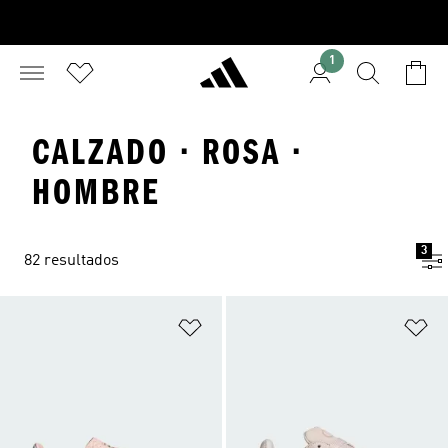
1
CALZADO · ROSA ·
HOMBRE
3
82 resultados
Añadir a la lista de deseos
Añ