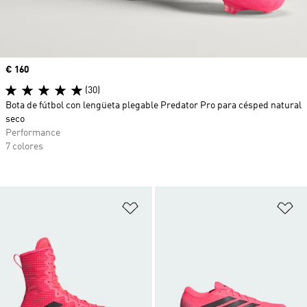
Precio
€ 160
(30)
Bota de fútbol con lengüeta plegable Predator Pro para césped natural
seco
Performance
7 colores
Añadir a la lista de deseos
Añ