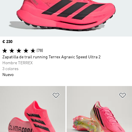
Precio
€ 230
(78)
Zapatilla de trail running Terrex Agravic Speed Ultra 2
Hombre TERREX
3 colores
Nuevo
Añadir a la lista de deseos
Añ