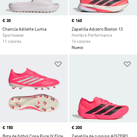
Precio
€ 30
Precio
€ 160
Chancla Adilette Lumia
Zapatilla Adizero Boston 13
Sportswear
Hombre Performance
11 colores
14 colores
Nuevo
Añadir a la lista de deseos
Añ
Precio
€ 150
Precio
€ 200
Bota de fútbol Copa Pure IV Elite
Zapatilla de running ADIZERO