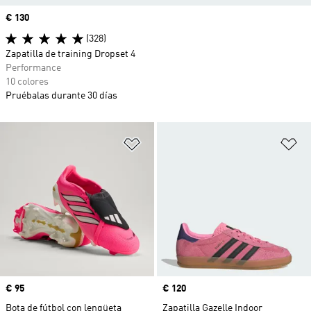
Precio
€ 130
(328)
Zapatilla de training Dropset 4
Performance
10 colores
Pruébalas durante 30 días
Añadir a la lista de deseos
Añ
Precio
€ 95
Precio
€ 120
Bota de fútbol con lengüeta
Zapatilla Gazelle Indoor