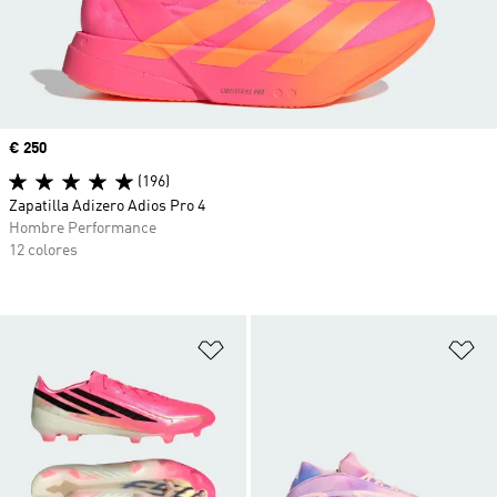
Precio
€ 250
(196)
Zapatilla Adizero Adios Pro 4
Hombre Performance
12 colores
Añadir a la lista de deseos
Añ