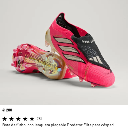
Precio
€ 280
(28)
Bota de fútbol con lengüeta plegable Predator Elite para césped