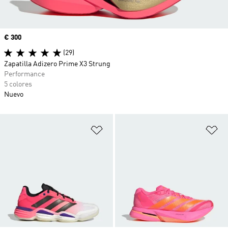
Precio
€ 300
(29)
Zapatilla Adizero Prime X3 Strung
Performance
5 colores
Nuevo
Añadir a la lista de deseos
Añ