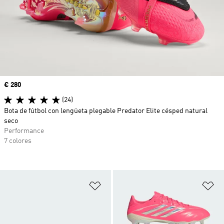
Precio
€ 280
(24)
Bota de fútbol con lengüeta plegable Predator Elite césped natural
seco
Performance
7 colores
Añadir a la lista de deseos
Añ