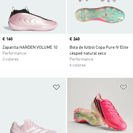
Precio
€ 160
Precio
€ 240
Zapatilla HARDEN VOLUME 10
Bota de fútbol Copa Pure IV Elite
Performance
césped natural seco
3 colores
Performance
6 colores
Añadir a la lista de deseos
Añ