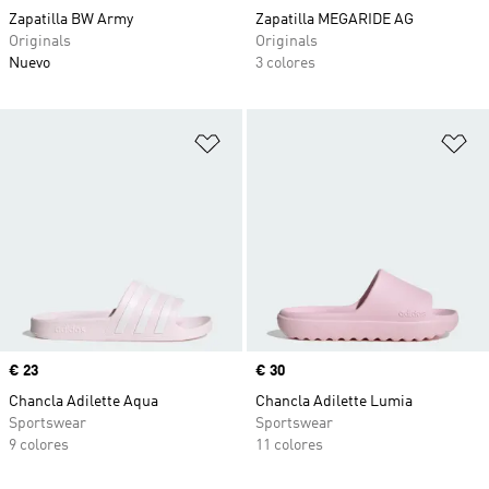
Zapatilla BW Army
Zapatilla MEGARIDE AG
Originals
Originals
Nuevo
3 colores
Añadir a la lista de deseos
Añ
Precio
€ 23
Precio
€ 30
Chancla Adilette Aqua
Chancla Adilette Lumia
Sportswear
Sportswear
9 colores
11 colores