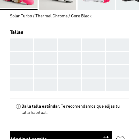
Solar Turbo / Thermal Chrome / Core Black
Tallas
AAA
AAA
AAA
AAA
AAA
AAA
AAA
AAA
AAA
AAA
AAA
AAA
AAA
AAA
AAA
AAA
AAA
AAA
AAA
AAA
Da la talla estándar.
Te recomendamos que elijas tu
talla habitual.