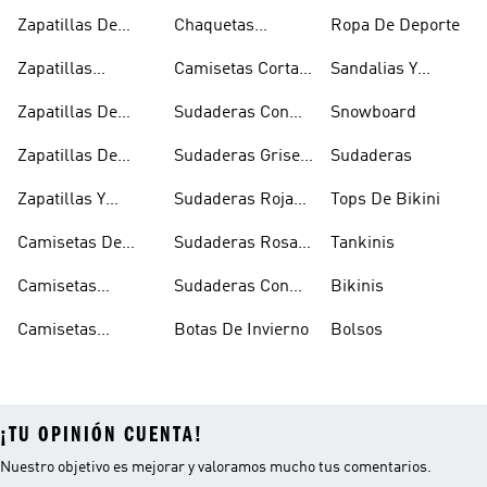
Rosas
Pelo Y Viseras
Zapatillas De
Chaquetas
Ropa De Deporte
Rugby
Cortavientos
Zapatillas
Camisetas Cortas
Sandalias Y
Senderismo
Y Crop Tops
Chanclas Blancas
Zapatillas De
Sudaderas Con
Snowboard
Skate
Capucha Azules
Zapatillas De
Sudaderas Grises
Sudaderas
Tenis
Con Capucha
Zapatillas Y
Sudaderas Rojas
Tops De Bikini
Calzado Verde
Con Capucha
Camisetas De
Sudaderas Rosas
Tankinis
Tirantes
Con Capucha
Camisetas
Sudaderas Con
Bikinis
Estampadas
Capucha Verde
Camisetas
Botas De Invierno
Bolsos
Blancas
¡TU OPINIÓN CUENTA!
Nuestro objetivo es mejorar y valoramos mucho tus comentarios.