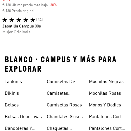
€ 130 Último precio más bajo
-30%
Descuento
€ 130 Precio original
(24)
Zapatilla Campus 00s
Mujer Originals
BLANCO • CAMPUS Y MÁS PARA
EXPLORAR
Tankinis
Camisetas De
Mochilas Negras
Manga Larga
Bikinis
Camisetas
Mochilas Rosas
Naranjas
Bolsos
Camisetas Rosas
Monos Y Bodies
Bolsas Deportivas
Chándales Grises
Pantalones Cortos
De Baloncesto
Bandoleras Y
Chaquetas
Pantalones Cortos