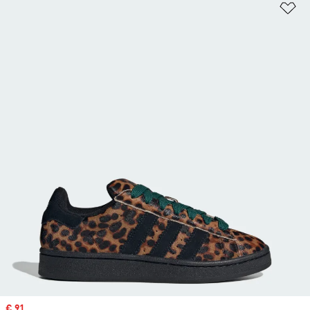
Añ
Precio de venta
€ 91