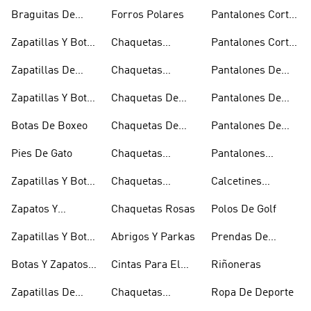
Bolsas De
Invierno
De Golf
Braguitas De
Forros Polares
Pantalones Cortos
Hombro
Bikini Y Tankini
Negros
Zapatillas Y Botas
Chaquetas
Pantalones Cortos
Azules
Técnicas
Por La Rodilla
Zapatillas De
Chaquetas
Pantalones De
Baloncesto
Blancas
Chándal
Zapatillas Y Botas
Chaquetas De
Pantalones De
Blancas
Esquí
Esquí
Botas De Boxeo
Chaquetas De
Pantalones De
Golf
Golf
Pies De Gato
Chaquetas
Pantalones
Impermeables
Negros
Zapatillas Y Botas
Chaquetas
Calcetines
Gore-tex
Marrones
Invisibles
Zapatos Y
Chaquetas Rosas
Polos De Golf
Zapatilllas
Zapatillas Y Botas
Abrigos Y Parkas
Prendas De
Doradas
Rojas
Compresión
Botas Y Zapatos
Cintas Para El
Riñoneras
Rosas
Pelo Y Viseras
Zapatillas De
Chaquetas
Ropa De Deporte
Rugby
Cortavientos