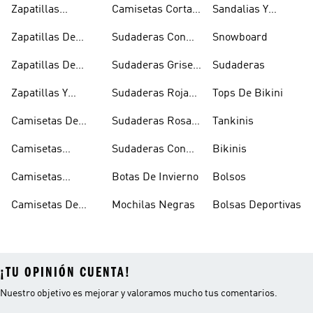
Zapatillas
Camisetas Cortas
Sandalias Y
Senderismo
Y Crop Tops
Chanclas Blancas
Zapatillas De
Sudaderas Con
Snowboard
Skate
Capucha Azules
Zapatillas De
Sudaderas Grises
Sudaderas
Tenis
Con Capucha
Zapatillas Y
Sudaderas Rojas
Tops De Bikini
Calzado Verde
Con Capucha
Camisetas De
Sudaderas Rosas
Tankinis
Tirantes
Con Capucha
Camisetas
Sudaderas Con
Bikinis
Estampadas
Capucha Verde
Camisetas
Botas De Invierno
Bolsos
Blancas
Camisetas De
Mochilas Negras
Bolsas Deportivas
Manga Larga
¡TU OPINIÓN CUENTA!
Nuestro objetivo es mejorar y valoramos mucho tus comentarios.