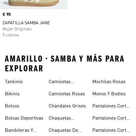
Precio
€ 90
ZAPATILLA SAMBA JANE
Mujer Originals
9 colores
AMARILLO • SAMBA Y MÁS PARA
EXPLORAR
Tankinis
Camisetas
Mochilas Rosas
Naranjas
Bikinis
Camisetas Rosas
Monos Y Bodies
Bolsos
Chándales Grises
Pantalones Cortos
De Baloncesto
Bolsas Deportivas
Chaquetas
Pantalones Cortos
Bomber Y Abrigos
Blancos
Bandoleras Y
Chaquetas De
Pantalones Cortos
Acolchados