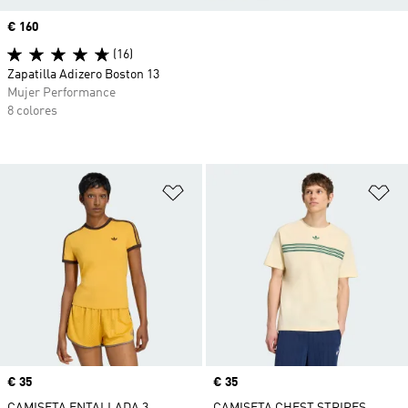
Precio
€ 160
(16)
Zapatilla Adizero Boston 13
Mujer Performance
8 colores
Añadir a la lista de deseos
Añ
Precio
€ 35
Precio
€ 35