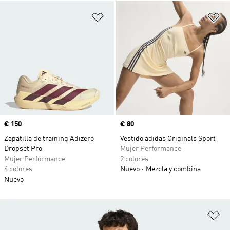
Añadir a la lista de deseos
Añ
Precio
€ 150
Precio
€ 80
Zapatilla de training Adizero
Vestido adidas Originals Sport
Dropset Pro
Mujer Performance
Mujer Performance
2 colores
4 colores
Nuevo
Mezcla y combina
Nuevo
Añ