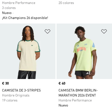
Hombre Performance
20 colores
3 colores
Nuevo
¡Kit Champions 26 disponible!
Añadir a la lista de deseos
Añ
Precio
€ 30
Precio
€ 40
CAMISETA DE 3-STRIPES
CAMISETA BMW BERLIN-
Hombre Originals
MARATHON 2026 EVENT
19 colores
Hombre Performance
Nuevo