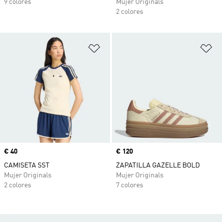
9 colores
Mujer Originals
2 colores
Añadir a la lista de deseos
Añ
Precio
€ 40
Precio
€ 120
CAMISETA SST
ZAPATILLA GAZELLE BOLD
Mujer Originals
Mujer Originals
2 colores
7 colores