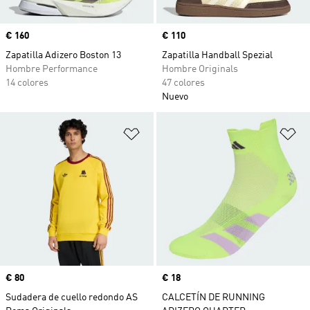
Precio
€ 160
Precio
€ 110
Zapatilla Adizero Boston 13
Zapatilla Handball Spezial
Hombre Performance
Hombre Originals
14 colores
47 colores
Nuevo
Añadir a la lista de deseos
Añ
Precio
€ 80
Precio
€ 18
Sudadera de cuello redondo AS
CALCETÍN DE RUNNING