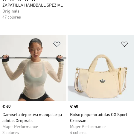
ZAPATILLA HANDBALL SPEZIAL
Originals
47 colores
Añadir a la lista de deseos
Añ
Precio
€ 60
Precio
€ 40
Camiseta deportiva manga larga
Bolso pequeño adidas OG Sport
adidas Originals
Croissant
Mujer Performance
Mujer Performance
3 colores
4 colores