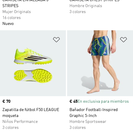
CAMISETA ENTALLADA 3
CAMISETA CHEST STRIPES
STRIPES
Hombre Originals
Mujer Originals
3 colores
16 colores
Nuevo
Añadir a la lista de deseos
Añ
Precio
€ 70
Precio
€ 45
En exclusiva para miembros
Zapatilla de fútbol F50 LEAGUE
Bañador Football-Inspired
moqueta
Graphic 5-Inch
Niños Performance
Hombre Sportswear
3 colores
3 colores