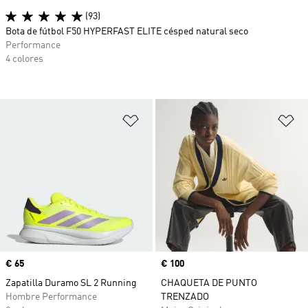
(93)
Bota de fútbol F50 HYPERFAST ELITE césped natural seco
Performance
4 colores
Añadir a la lista de deseos
Añ
Precio
€ 65
Precio
€ 100
Zapatilla Duramo SL 2 Running
CHAQUETA DE PUNTO
Hombre Performance
TRENZADO