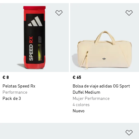
Añadir a la lista de deseos
Añ
Precio
€ 8
Precio
€ 65
Pelotas Speed Rx
Bolsa de viaje adidas OG Sport
Performance
Duffel Medium
Pack de 3
Mujer Performance
4 colores
Nuevo
Añ