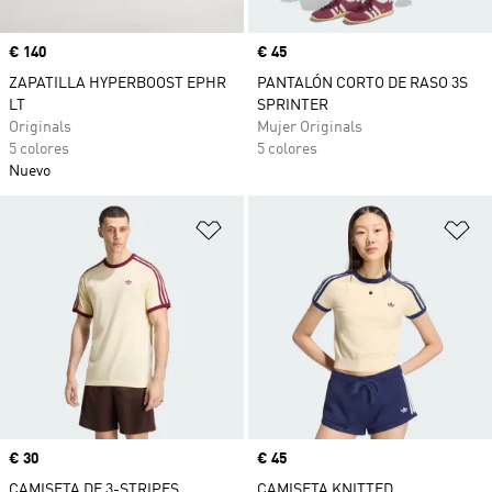
Precio
€ 140
Precio
€ 45
ZAPATILLA HYPERBOOST EPHR
PANTALÓN CORTO DE RASO 3S
LT
SPRINTER
Originals
Mujer Originals
5 colores
5 colores
Nuevo
Añadir a la lista de deseos
Añ
Precio
€ 30
Precio
€ 45
CAMISETA DE 3-STRIPES
CAMISETA KNITTED