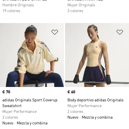
Hombre Originals
Mujer Originals
19 colores
3 colores
Añadir a la lista de deseos
Añ
Precio
€ 70
Precio
€ 60
adidas Originals Sport Coverup
Body deportivo adidas Originals
Sweatshirt
Mujer Performance
Mujer Performance
2 colores
2 colores
Nuevo
Mezcla y combina
Nuevo
Mezcla y combina