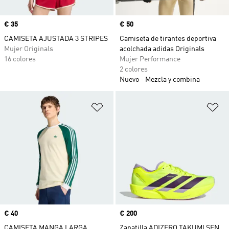
Precio
€ 35
Precio
€ 50
CAMISETA AJUSTADA 3 STRIPES
Camiseta de tirantes deportiva
Mujer Originals
acolchada adidas Originals
16 colores
Mujer Performance
2 colores
Nuevo
Mezcla y combina
Añadir a la lista de deseos
Añ
Precio
€ 40
Precio
€ 200
CAMISETA MANGA LARGA
Zapatilla ADIZERO TAKUMI SEN