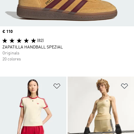
Precio
€ 110
(82)
ZAPATILLA HANDBALL SPEZIAL
Originals
20 colores
Añadir a la lista de deseos
Añ