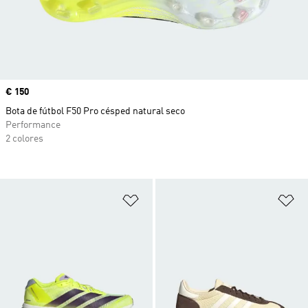
Precio
€ 150
Bota de fútbol F50 Pro césped natural seco
Performance
2 colores
Añadir a la lista de deseos
Añ