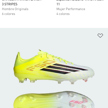
3 STRIPES
11
Hombre Originals
Mujer Performance
6 colores
4 colores
Añ