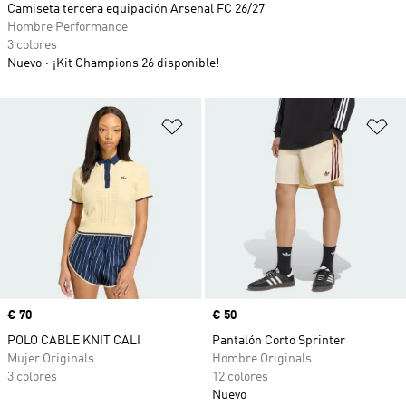
Camiseta tercera equipación Arsenal FC 26/27
Hombre Performance
3 colores
Nuevo
¡Kit Champions 26 disponible!
Añadir a la lista de deseos
Añ
Precio
€ 70
Precio
€ 50
POLO CABLE KNIT CALI
Pantalón Corto Sprinter
Mujer Originals
Hombre Originals
3 colores
12 colores
Nuevo