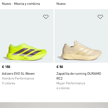
Nuevo
Mezcla y combina
Nuevo
Añadir a la lista de deseos
Añ
Precio
€ 150
Precio
€ 50
Adizero EVO SL Woven
Zapatilla de running DURAMO
Hombre Performance
RC2
9 colores
Mujer Performance
4 colores