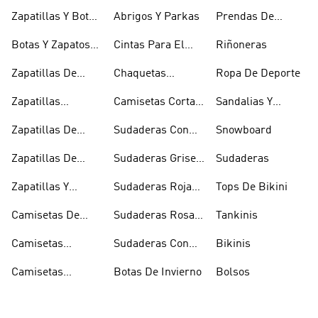
Zapatilllas
Zapatillas Y Botas
Abrigos Y Parkas
Prendas De
Doradas
Rojas
Compresión
Botas Y Zapatos
Cintas Para El
Riñoneras
Rosas
Pelo Y Viseras
Zapatillas De
Chaquetas
Ropa De Deporte
Rugby
Cortavientos
Zapatillas
Camisetas Cortas
Sandalias Y
Senderismo
Y Crop Tops
Chanclas Blancas
Zapatillas De
Sudaderas Con
Snowboard
Skate
Capucha Azules
Zapatillas De
Sudaderas Grises
Sudaderas
Tenis
Con Capucha
Zapatillas Y
Sudaderas Rojas
Tops De Bikini
Calzado Verde
Con Capucha
Camisetas De
Sudaderas Rosas
Tankinis
Tirantes
Con Capucha
Camisetas
Sudaderas Con
Bikinis
Estampadas
Capucha Verde
Camisetas
Botas De Invierno
Bolsos
Blancas