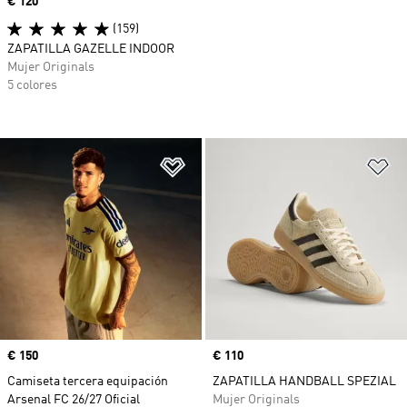
Precio
€ 120
(159)
ZAPATILLA GAZELLE INDOOR
Mujer Originals
5 colores
Añadir a la lista de deseos
Añ
Precio
€ 150
Precio
€ 110
Camiseta tercera equipación
ZAPATILLA HANDBALL SPEZIAL
Arsenal FC 26/27 Oficial
Mujer Originals