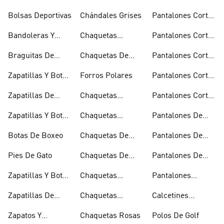
Bolsas Deportivas
Chándales Grises
Pantalones Cortos
De Baloncesto
Bandoleras Y
Chaquetas
Pantalones Cortos
Bolsas De
Bomber Y Abrigos
Blancos
Braguitas De
Chaquetas De
Pantalones Cortos
Hombro
Acolchados
Bikini Y Tankini
Invierno
De Golf
Zapatillas Y Botas
Forros Polares
Pantalones Cortos
Azules
Negros
Zapatillas De
Chaquetas
Pantalones Cortos
Baloncesto
Técnicas
Por La Rodilla
Zapatillas Y Botas
Chaquetas
Pantalones De
Blancas
Blancas
Chándal
Botas De Boxeo
Chaquetas De
Pantalones De
Esquí
Esquí
Pies De Gato
Chaquetas De
Pantalones De
Golf
Golf
Zapatillas Y Botas
Chaquetas
Pantalones
Gore-tex
Impermeables
Negros
Zapatillas De
Chaquetas
Calcetines
Halterofilia
Marrones
Invisibles
Zapatos Y
Chaquetas Rosas
Polos De Golf