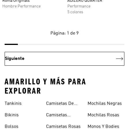
Roma Originals
ADIZERO QUARTER
Hombre Performance
Performance
5 colores
Página: 1 de 9
Siguiente
AMARILLO Y MÁS PARA
EXPLORAR
Tankinis
Camisetas De
Mochilas Negras
Manga Larga
Bikinis
Camisetas
Mochilas Rosas
Naranjas
Bolsos
Camisetas Rosas
Monos Y Bodies