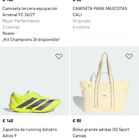
Precio
€ 100
Precio
€ 35
Camiseta tercera equipación
CAMISETA PARA MASCOTAS
Arsenal FC 26/27
CALI
Mujer Performance
Originals
2 colores
4 colores
Nuevo
¡Kit Champions 26 disponible!
Añadir a la lista de deseos
Añ
Precio
€ 140
Precio
€ 50
Zapatilla de running Adizero
Bolso grande adidas OG Sport
Adios 9
Canvas