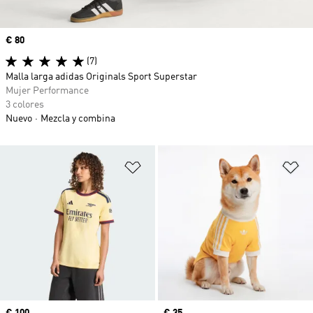
Precio
€ 80
(7)
Malla larga adidas Originals Sport Superstar
Mujer Performance
3 colores
Nuevo
Mezcla y combina
Añadir a la lista de deseos
Añ