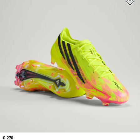
Añ
Precio
€ 270