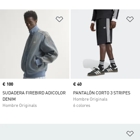
Añadir a la lista de deseos
Añ
Precio
€ 100
Precio
€ 40
SUDADERA FIREBIRD ADICOLOR
PANTALÓN CORTO 3 STRIPES
DENIM
Hombre Originals
Hombre Originals
6 colores
Añ