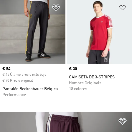
Añadir a la lista de deseos
Añ
Precio actual
€ 54
Precio
€ 30
€ 45 Último precio más bajo
CAMISETA DE 3-STRIPES
€ 90 Precio original
Hombre Originals
Pantalón Beckenbauer Bélgica
18 colores
Performance
Añ