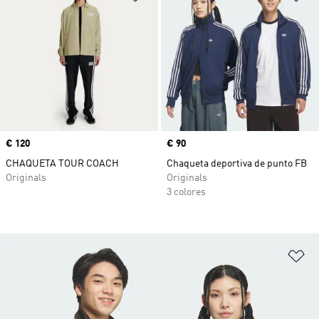
Precio
€ 120
Precio
€ 90
CHAQUETA TOUR COACH
Chaqueta deportiva de punto FB
Originals
Originals
3 colores
Añ