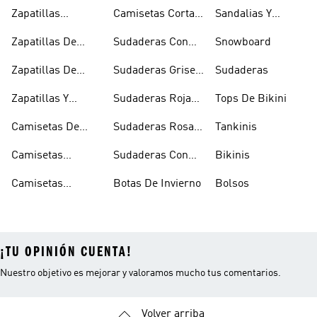
Rugby
Cortavientos
Zapatillas
Camisetas Cortas
Sandalias Y
Senderismo
Y Crop Tops
Chanclas Blancas
Zapatillas De
Sudaderas Con
Snowboard
Skate
Capucha Azules
Zapatillas De
Sudaderas Grises
Sudaderas
Tenis
Con Capucha
Zapatillas Y
Sudaderas Rojas
Tops De Bikini
Calzado Verde
Con Capucha
Camisetas De
Sudaderas Rosas
Tankinis
Tirantes
Con Capucha
Camisetas
Sudaderas Con
Bikinis
Estampadas
Capucha Verde
Camisetas
Botas De Invierno
Bolsos
Blancas
¡TU OPINIÓN CUENTA!
Nuestro objetivo es mejorar y valoramos mucho tus comentarios.
Volver arriba