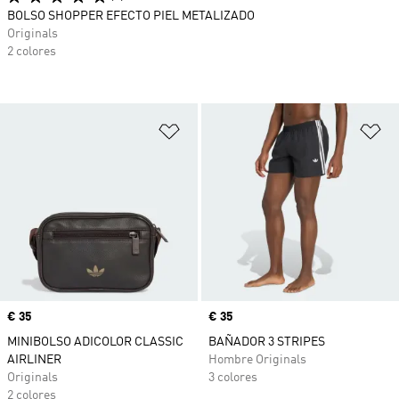
BOLSO SHOPPER EFECTO PIEL METALIZADO
Originals
2 colores
Añadir a la lista de deseos
Añ
Precio
€ 35
Precio
€ 35
MINIBOLSO ADICOLOR CLASSIC
BAÑADOR 3 STRIPES
AIRLINER
Hombre Originals
Originals
3 colores
2 colores