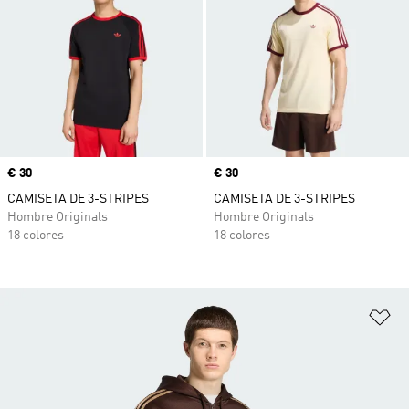
Precio
€ 30
Precio
€ 30
CAMISETA DE 3-STRIPES
CAMISETA DE 3-STRIPES
Hombre Originals
Hombre Originals
18 colores
18 colores
Añ