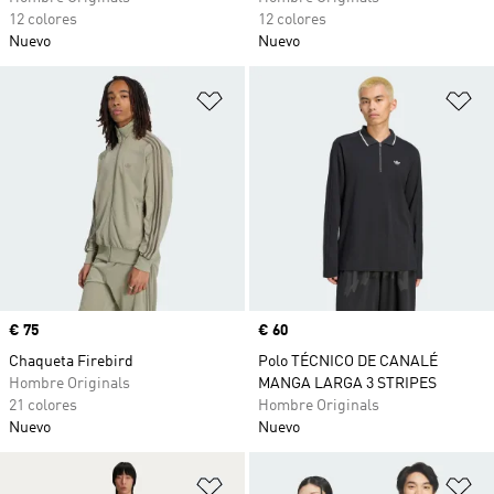
12 colores
12 colores
Nuevo
Nuevo
Añadir a la lista de deseos
Añ
Precio
€ 75
Precio
€ 60
Chaqueta Firebird
Polo TÉCNICO DE CANALÉ
Hombre Originals
MANGA LARGA 3 STRIPES
21 colores
Hombre Originals
Nuevo
Nuevo
Añadir a la lista de deseos
Añ