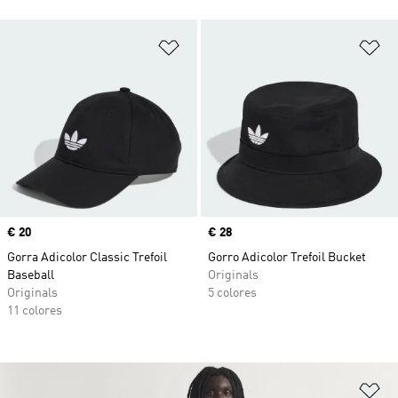
Añadir a la lista de deseos
Añ
Precio
€ 20
Precio
€ 28
Gorra Adicolor Classic Trefoil
Gorro Adicolor Trefoil Bucket
Baseball
Originals
Originals
5 colores
11 colores
Añ