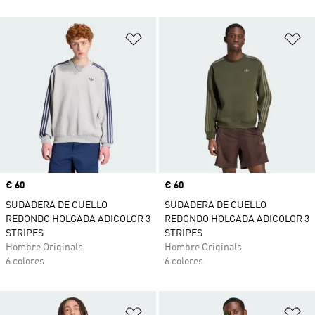
Añadir a la lista de deseos
Añ
Precio
€ 60
Precio
€ 60
SUDADERA DE CUELLO
SUDADERA DE CUELLO
REDONDO HOLGADA ADICOLOR 3
REDONDO HOLGADA ADICOLOR 3
STRIPES
STRIPES
Hombre Originals
Hombre Originals
6 colores
6 colores
Añadir a la lista de deseos
Añ