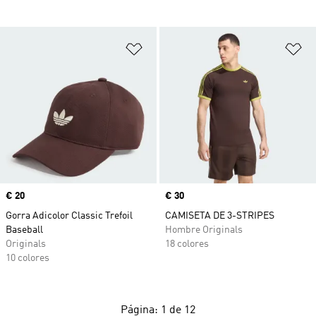
Añadir a la lista de deseos
Añ
Precio
€ 20
Precio
€ 30
Gorra Adicolor Classic Trefoil
CAMISETA DE 3-STRIPES
Baseball
Hombre Originals
Originals
18 colores
10 colores
Página: 1 de 12