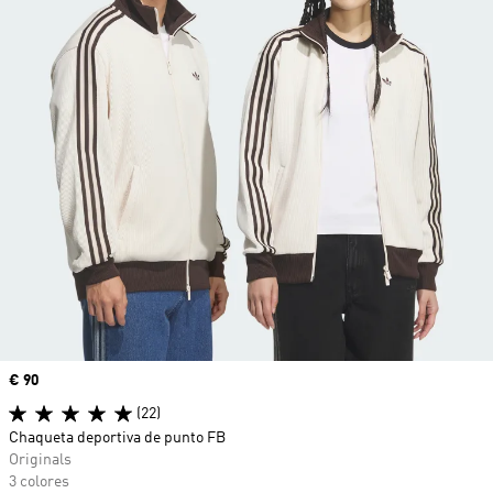
Precio
€ 90
(22)
Chaqueta deportiva de punto FB
Originals
3 colores