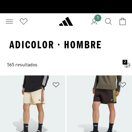
1
ADICOLOR · HOMBRE
2
565 resultados
Añadir a la lista de deseos
Añ