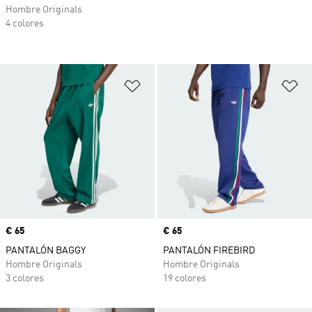
Hombre Originals
4 colores
Añadir a la lista de deseos
Añ
Precio
€ 65
Precio
€ 65
PANTALÓN BAGGY
PANTALÓN FIREBIRD
Hombre Originals
Hombre Originals
3 colores
19 colores