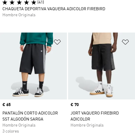
(41)
CHAQUETA DEPORTIVA VAQUERA ADICOLOR FIREBIRD
Hombre Originals
Añadir a la lista de deseos
Añ
Precio
€ 65
Precio
€ 70
PANTALÓN CORTO ADICOLOR
JORT VAQUERO FIREBIRD
SST ALGODÓN SARGA
ADICOLOR
Hombre Originals
Hombre Originals
3 colores