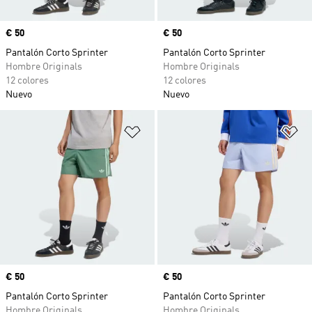
Precio
€ 50
Precio
€ 50
Pantalón Corto Sprinter
Pantalón Corto Sprinter
Hombre Originals
Hombre Originals
12 colores
12 colores
Nuevo
Nuevo
Añadir a la lista de deseos
Añ
Precio
€ 50
Precio
€ 50
Pantalón Corto Sprinter
Pantalón Corto Sprinter
Hombre Originals
Hombre Originals