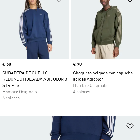
Precio
€ 60
Precio
€ 70
SUDADERA DE CUELLO
Chaqueta holgada con capucha
REDONDO HOLGADA ADICOLOR 3
adidas Adicolor
STRIPES
Hombre Originals
Hombre Originals
4 colores
6 colores
Añ