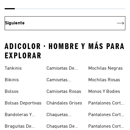
Siguiente
ADICOLOR • HOMBRE Y MÁS PARA
EXPLORAR
Tankinis
Camisetas De
Mochilas Negras
Manga Larga
Bikinis
Camisetas
Mochilas Rosas
Naranjas
Bolsos
Camisetas Rosas
Monos Y Bodies
Bolsas Deportivas
Chándales Grises
Pantalones Cortos
De Baloncesto
Bandoleras Y
Chaquetas
Pantalones Cortos
Bolsas De
Bomber Y Abrigos
Blancos
Braguitas De
Chaquetas De
Pantalones Cortos
Hombro
Acolchados