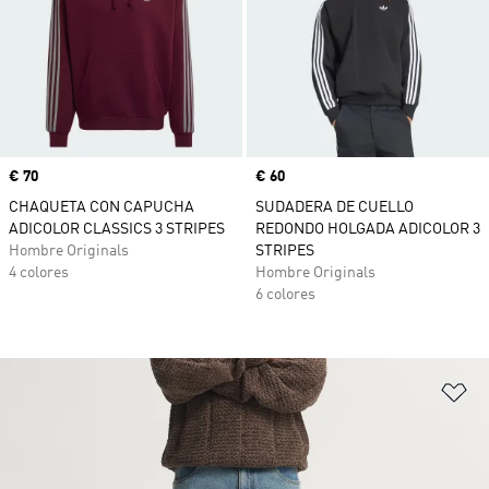
Precio
€ 70
Precio
€ 60
CHAQUETA CON CAPUCHA
SUDADERA DE CUELLO
ADICOLOR CLASSICS 3 STRIPES
REDONDO HOLGADA ADICOLOR 3
Hombre Originals
STRIPES
4 colores
Hombre Originals
6 colores
Añ