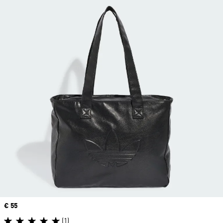
Precio
€ 55
(1)