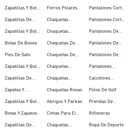
Bikini Y Tankini
Invierno
De Golf
Zapatillas Y Botas
Forros Polares
Pantalones Cortos
Azules
Negros
Zapatillas De
Chaquetas
Pantalones Cortos
Baloncesto
Técnicas
Por La Rodilla
Zapatillas Y Botas
Chaquetas
Pantalones De
Blancas
Blancas
Chándal
Botas De Boxeo
Chaquetas De
Pantalones De
Esquí
Esquí
Pies De Gato
Chaquetas De
Pantalones De
Golf
Golf
Zapatillas Y Botas
Chaquetas
Pantalones
Gore-tex
Impermeables
Negros
Zapatillas De
Chaquetas
Calcetines
Halterofilia
Marrones
Invisibles
Zapatos Y
Chaquetas Rosas
Polos De Golf
Zapatilllas
Zapatillas Y Botas
Abrigos Y Parkas
Prendas De
Doradas
Rojas
Compresión
Botas Y Zapatos
Cintas Para El
Riñoneras
Rosas
Pelo Y Viseras
Zapatillas De
Chaquetas
Ropa De Deporte