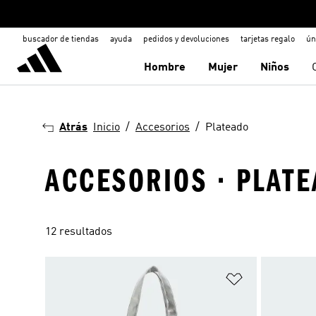
buscador de tiendas
ayuda
pedidos y devoluciones
tarjetas regalo
ún
Hombre
Mujer
Niños
Atrás
Inicio
Accesorios
Plateado
ACCESORIOS · PLAT
12 resultados
Añadir a la li