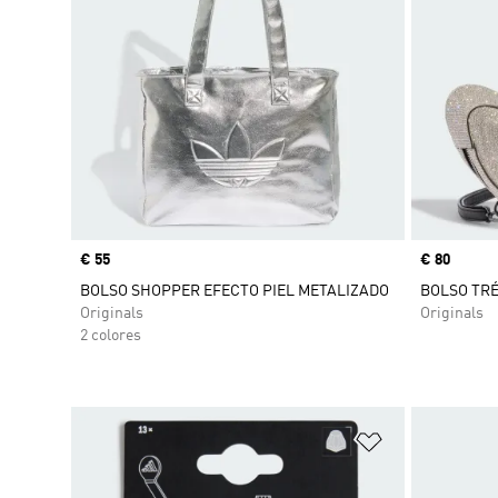
Precio
€ 55
Precio
€ 80
BOLSO SHOPPER EFECTO PIEL METALIZADO
BOLSO TR
Originals
Originals
2 colores
Añadir a la li