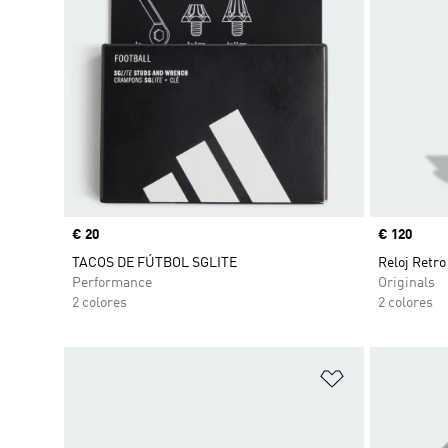
Precio
€ 20
Precio
€ 120
TACOS DE FÚTBOL SGLITE
Reloj Retr
Performance
Originals
2 colores
2 colores
Añadir a la li