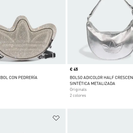
Precio
€ 45
ÉBOL CON PEDRERÍA
BOLSO ADICOLOR HALF CRESCENT
SINTÉTICA METALIZADA
Originals
2 colores
sta de deseos
Añadir a la lista de deseos