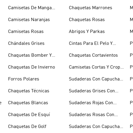
Camisetas De Manga
Chaquetas Marrones
M
Larga
Camisetas Naranjas
Chaquetas Rosas
M
Camisetas Rosas
Abrigos Y Parkas
M
Chándales Grises
Cintas Para El Pelo Y
P
Viseras
B
Chaquetas Bomber Y
Chaquetas Cortavientos
P
Abrigos Acolchados
Chaquetas De Invierno
Camisetas Cortas Y Crop
P
Tops
Forros Polares
Sudaderas Con Capucha
P
Azules
Chaquetas Técnicas
Sudaderas Grises Con
P
Capucha
R
e
Chaquetas Blancas
Sudaderas Rojas Con
P
Capucha
Chaquetas De Esquí
Sudaderas Rosas Con
P
Capucha
Chaquetas De Golf
Sudaderas Con Capucha
P