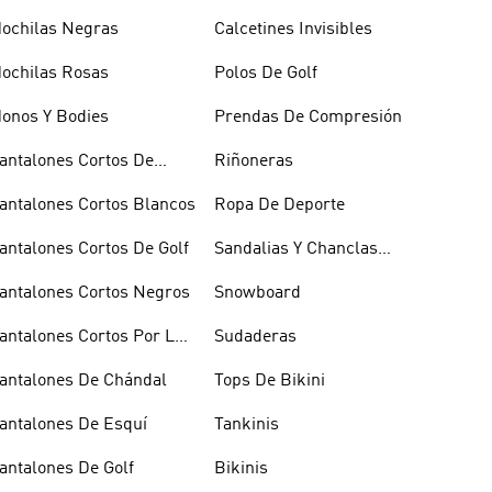
ochilas Negras
Calcetines Invisibles
ochilas Rosas
Polos De Golf
onos Y Bodies
Prendas De Compresión
antalones Cortos De
Riñoneras
aloncesto
antalones Cortos Blancos
Ropa De Deporte
antalones Cortos De Golf
Sandalias Y Chanclas
Blancas
antalones Cortos Negros
Snowboard
antalones Cortos Por La
Sudaderas
odilla
antalones De Chándal
Tops De Bikini
antalones De Esquí
Tankinis
antalones De Golf
Bikinis