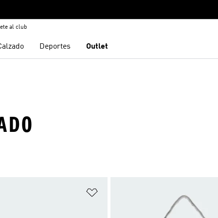
ete al club
Calzado
Deportes
Outlet
EADO
sta de deseos
Añadir a la lista de deseos