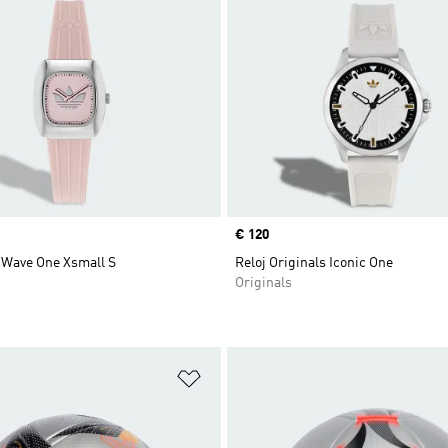
Precio
€ 120
o Wave One Xsmall S
Reloj Originals Iconic One
Originals
sta de deseos
Añadir a la lista de deseos