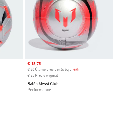
Precio de venta
€ 18,75
€ 20 Último precio más bajo
-6%
Descuento
€ 25 Precio original
Balón Messi Club
Performance