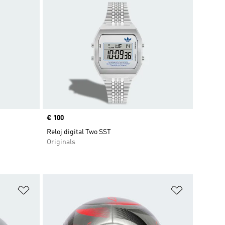
Precio
€ 100
Reloj digital Two SST
Originals
Añadir a la lista de deseos
Añadir a la