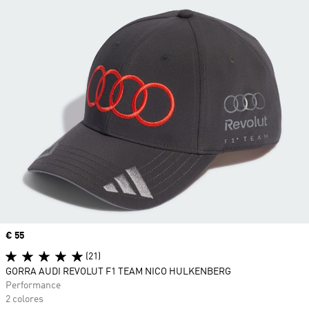
Precio
€ 55
(21)
GORRA AUDI REVOLUT F1 TEAM NICO HULKENBERG
Performance
2 colores