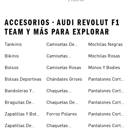
2 colores
ACCESORIOS • AUDI REVOLUT F1
TEAM Y MÁS PARA EXPLORAR
Tankinis
Camisetas De
Mochilas Negras
Manga Larga
Bikinis
Camisetas
Mochilas Rosas
Naranjas
Bolsos
Camisetas Rosas
Monos Y Bodies
Bolsas Deportivas
Chándales Grises
Pantalones Cortos
De Baloncesto
Bandoleras Y
Chaquetas
Pantalones Cortos
Bolsas De
Bomber Y Abrigos
Blancos
Braguitas De
Chaquetas De
Pantalones Cortos
Hombro
Acolchados
Bikini Y Tankini
Invierno
De Golf
Zapatillas Y Botas
Forros Polares
Pantalones Cortos
Azules
Negros
Zapatillas De
Chaquetas
Pantalones Cortos