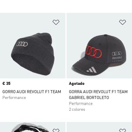
Añadir a la lista de deseos
Añ
Precio
€ 35
Agotado
GORRO AUDI REVOLUT F1 TEAM
GORRA AUDI REVOLUT F1 TEAM
Performance
GABRIEL BORTOLETO
Performance
2 colores
Añadir a la lista de deseos
Añ