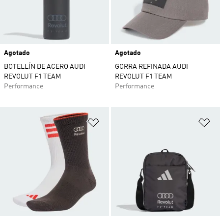
Agotado
Agotado
BOTELLÍN DE ACERO AUDI
GORRA REFINADA AUDI
REVOLUT F1 TEAM
REVOLUT F1 TEAM
Performance
Performance
Añadir a la lista de deseos
Añ