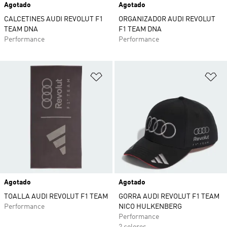
Agotado
Agotado
CALCETINES AUDI REVOLUT F1
ORGANIZADOR AUDI REVOLUT
TEAM DNA
F1 TEAM DNA
Performance
Performance
Añadir a la lista de deseos
Añ
Agotado
Agotado
TOALLA AUDI REVOLUT F1 TEAM
GORRA AUDI REVOLUT F1 TEAM
Performance
NICO HULKENBERG
Performance