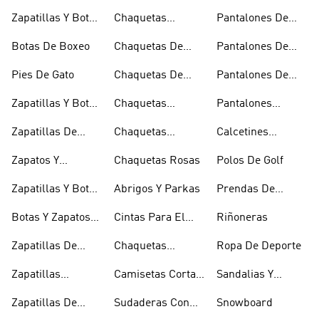
Baloncesto
Técnicas
Por La Rodilla
Zapatillas Y Botas
Chaquetas
Pantalones De
Blancas
Blancas
Chándal
Botas De Boxeo
Chaquetas De
Pantalones De
Esquí
Esquí
Pies De Gato
Chaquetas De
Pantalones De
Golf
Golf
Zapatillas Y Botas
Chaquetas
Pantalones
Gore-tex
Impermeables
Negros
Zapatillas De
Chaquetas
Calcetines
Halterofilia
Marrones
Invisibles
Zapatos Y
Chaquetas Rosas
Polos De Golf
Zapatilllas
Zapatillas Y Botas
Abrigos Y Parkas
Prendas De
Doradas
Rojas
Compresión
Botas Y Zapatos
Cintas Para El
Riñoneras
Rosas
Pelo Y Viseras
Zapatillas De
Chaquetas
Ropa De Deporte
Rugby
Cortavientos
Zapatillas
Camisetas Cortas
Sandalias Y
Senderismo
Y Crop Tops
Chanclas Blancas
Zapatillas De
Sudaderas Con
Snowboard