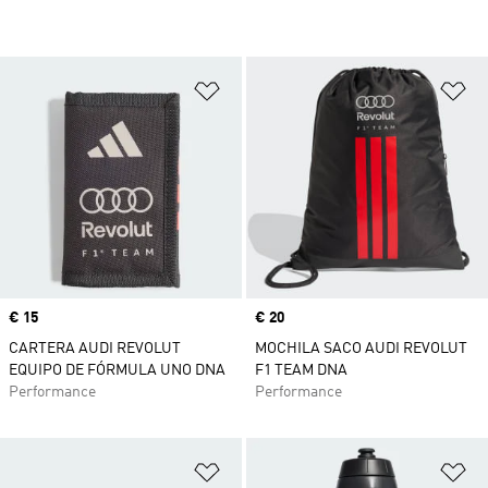
Añadir a la lista de deseos
Añ
Precio
€ 15
Precio
€ 20
CARTERA AUDI REVOLUT
MOCHILA SACO AUDI REVOLUT
EQUIPO DE FÓRMULA UNO DNA
F1 TEAM DNA
Performance
Performance
Añadir a la lista de deseos
Añ