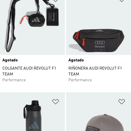
Agotado
Agotado
COLGANTE AUDI REVOLUT F1
RIÑONERA AUDI REVOLUT F1
TEAM
TEAM
Performance
Performance
Añadir a la lista de deseos
Añ