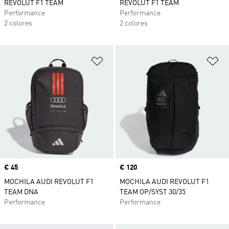
REVOLUT F1 TEAM
REVOLUT F1 TEAM
Performance
Performance
2 colores
2 colores
Añadir a la lista de deseos
Añ
Precio
€ 45
Precio
€ 120
MOCHILA AUDI REVOLUT F1
MOCHILA AUDI REVOLUT F1
TEAM DNA
TEAM OP/SYST 30/35
Performance
Performance