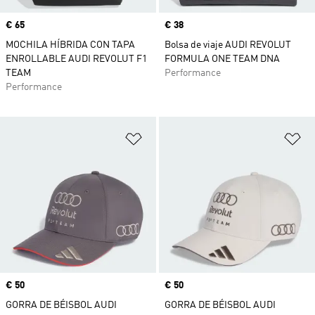
Precio
€ 65
Precio
€ 38
MOCHILA HÍBRIDA CON TAPA
Bolsa de viaje AUDI REVOLUT
ENROLLABLE AUDI REVOLUT F1
FORMULA ONE TEAM DNA
TEAM
Performance
Performance
Añadir a la lista de deseos
Añ
Precio
€ 50
Precio
€ 50
GORRA DE BÉISBOL AUDI
GORRA DE BÉISBOL AUDI