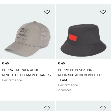
Añadir a la lista de deseos
Añ
Precio
€ 45
Precio
€ 45
GORRA TRUCKER AUDI
GORRO DE PESCADOR
REVOLUT F1 TEAM MECHANICS
REFINADO AUDI REVOLUT F1
Performance
TEAM
Performance
2 colores
Añadir a la lista de deseos
Añ