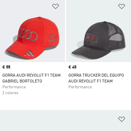
Añadir a la lista de deseos
Añ
Precio
€ 55
Precio
€ 45
GORRA AUDI REVOLUT F1 TEAM
GORRA TRUCKER DEL EQUIPO
GABRIEL BORTOLETO
AUDI REVOLUT F1 TEAM
Performance
Performance
2 colores
Añ