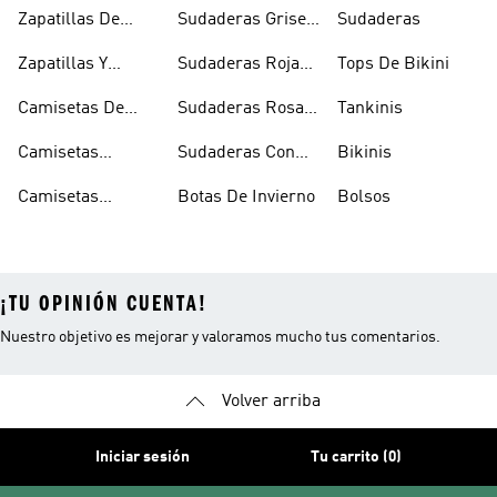
Skate
Capucha Azules
Zapatillas De
Sudaderas Grises
Sudaderas
Tenis
Con Capucha
Zapatillas Y
Sudaderas Rojas
Tops De Bikini
Calzado Verde
Con Capucha
Camisetas De
Sudaderas Rosas
Tankinis
Tirantes
Con Capucha
Camisetas
Sudaderas Con
Bikinis
Estampadas
Capucha Verde
Camisetas
Botas De Invierno
Bolsos
Blancas
¡TU OPINIÓN CUENTA!
Nuestro objetivo es mejorar y valoramos mucho tus comentarios.
Volver arriba
Iniciar sesión
Tu carrito (0)