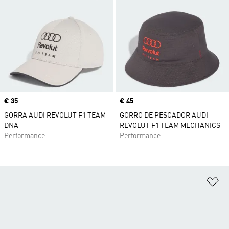
Precio
€ 35
Precio
€ 45
GORRA AUDI REVOLUT F1 TEAM
GORRO DE PESCADOR AUDI
DNA
REVOLUT F1 TEAM MECHANICS
Performance
Performance
Añ