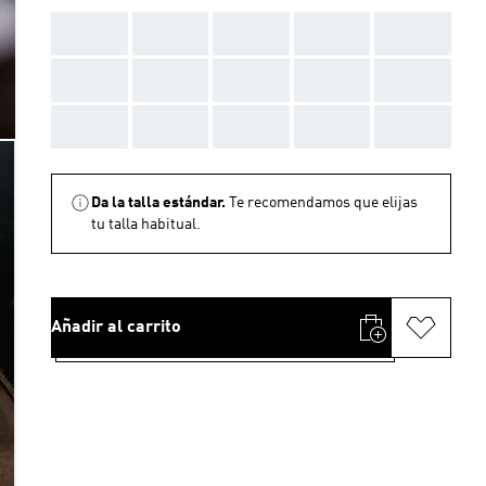
AAA
AAA
AAA
AAA
AAA
AAA
AAA
AAA
AAA
AAA
AAA
AAA
AAA
AAA
AAA
Da la talla estándar.
Te recomendamos que elijas
tu talla habitual.
Añadir al carrito