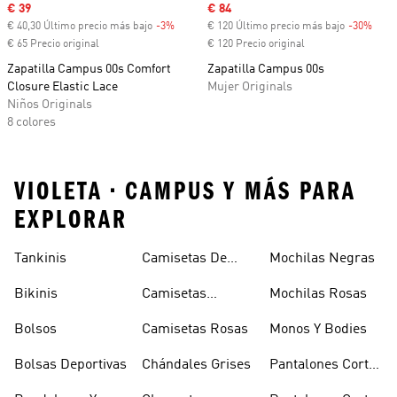
Precio de venta
€ 39
Precio de venta
€ 84
€ 40,30 Último precio más bajo
-3%
Descuento
€ 120 Último precio más bajo
-30%
Desc
€ 65 Precio original
€ 120 Precio original
Zapatilla Campus 00s Comfort
Zapatilla Campus 00s
Closure Elastic Lace
Mujer Originals
Niños Originals
8 colores
VIOLETA • CAMPUS Y MÁS PARA
EXPLORAR
Tankinis
Camisetas De
Mochilas Negras
Manga Larga
Bikinis
Camisetas
Mochilas Rosas
Naranjas
Bolsos
Camisetas Rosas
Monos Y Bodies
Bolsas Deportivas
Chándales Grises
Pantalones Cortos
De Baloncesto