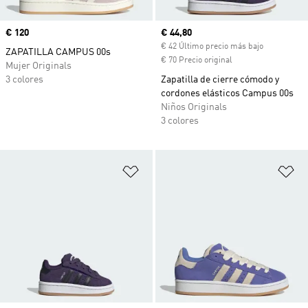
Precio
€ 120
Precio actual
€ 44,80
€ 42 Último precio más bajo
ZAPATILLA CAMPUS 00s
€ 70 Precio original
Mujer Originals
3 colores
Zapatilla de cierre cómodo y
cordones elásticos Campus 00s
Niños Originals
3 colores
Añadir a la lista de deseos
Añ