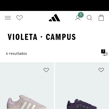
1
VIOLETA · CAMPUS
2
4 resultados
Añadir a la lista de deseos
Añ