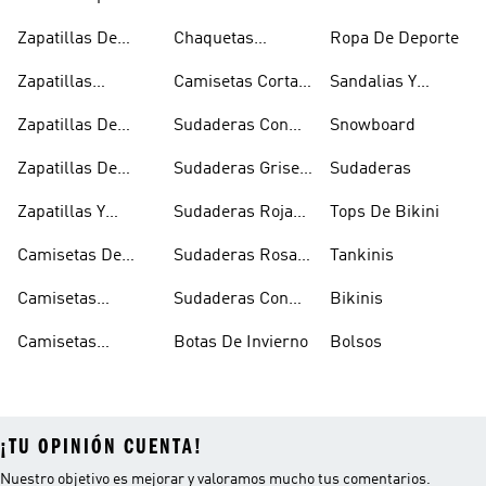
Rosas
Pelo Y Viseras
Zapatillas De
Chaquetas
Ropa De Deporte
Rugby
Cortavientos
Zapatillas
Camisetas Cortas
Sandalias Y
Senderismo
Y Crop Tops
Chanclas Blancas
Zapatillas De
Sudaderas Con
Snowboard
Skate
Capucha Azules
Zapatillas De
Sudaderas Grises
Sudaderas
Tenis
Con Capucha
Zapatillas Y
Sudaderas Rojas
Tops De Bikini
Calzado Verde
Con Capucha
Camisetas De
Sudaderas Rosas
Tankinis
Tirantes
Con Capucha
Camisetas
Sudaderas Con
Bikinis
Estampadas
Capucha Verde
Camisetas
Botas De Invierno
Bolsos
Blancas
¡TU OPINIÓN CUENTA!
Nuestro objetivo es mejorar y valoramos mucho tus comentarios.