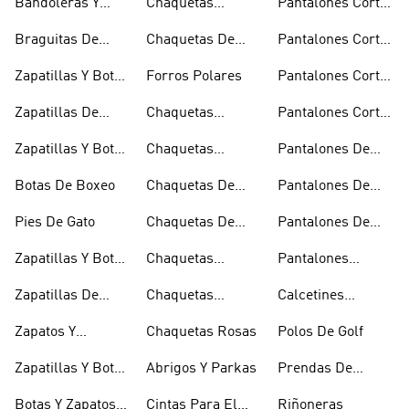
Bandoleras Y
Chaquetas
Pantalones Cortos
Bolsas De
Bomber Y Abrigos
Blancos
Braguitas De
Chaquetas De
Pantalones Cortos
Hombro
Acolchados
Bikini Y Tankini
Invierno
De Golf
Zapatillas Y Botas
Forros Polares
Pantalones Cortos
Azules
Negros
Zapatillas De
Chaquetas
Pantalones Cortos
Baloncesto
Técnicas
Por La Rodilla
Zapatillas Y Botas
Chaquetas
Pantalones De
Blancas
Blancas
Chándal
Botas De Boxeo
Chaquetas De
Pantalones De
Esquí
Esquí
Pies De Gato
Chaquetas De
Pantalones De
Golf
Golf
Zapatillas Y Botas
Chaquetas
Pantalones
Gore-tex
Impermeables
Negros
Zapatillas De
Chaquetas
Calcetines
Halterofilia
Marrones
Invisibles
Zapatos Y
Chaquetas Rosas
Polos De Golf
Zapatilllas
Zapatillas Y Botas
Abrigos Y Parkas
Prendas De
Doradas
Rojas
Compresión
Botas Y Zapatos
Cintas Para El
Riñoneras