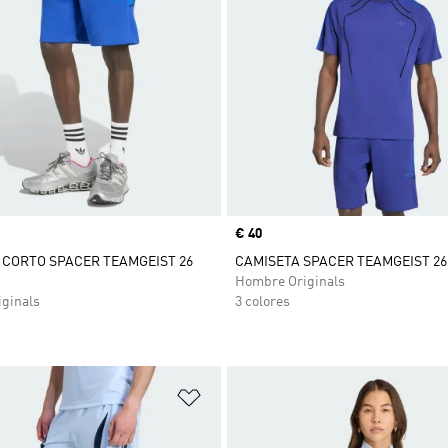
Precio
€ 40
CORTO SPACER TEAMGEIST 26
CAMISETA SPACER TEAMGEIST 26
Hombre Originals
ginals
3 colores
sta de deseos
Añadir a la lista de deseos