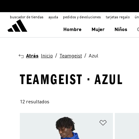
buscador de tiendas
ayuda
pedidos y devoluciones
tarjetas regalo
ún
Hombre
Mujer
Niños
Atrás
Inicio
Teamgeist
Azul
TEAMGEIST · AZUL
12 resultados
Añadir a la li