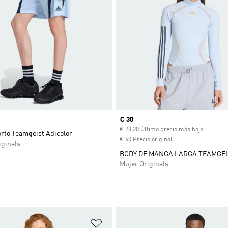
Precio actual
€ 30
€ 28,20 Último precio más bajo
orto Teamgeist Adicolor
€ 60 Precio original
ginals
BODY DE MANGA LARGA TEAMGEI
Mujer Originals
sta de deseos
Añadir a la lista de deseos