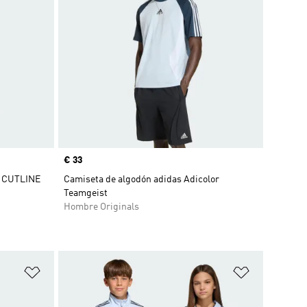
Precio
€ 33
 CUTLINE
Camiseta de algodón adidas Adicolor
Teamgeist
Hombre Originals
Añadir a la lista de deseos
Añadir a la