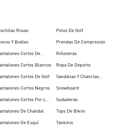
ochilas Rosas
Polos De Golf
onos Y Bodies
Prendas De Compresión
antalones Cortos De
Riñoneras
aloncesto
antalones Cortos Blancos
Ropa De Deporte
antalones Cortos De Golf
Sandalias Y Chanclas
Blancas
antalones Cortos Negros
Snowboard
antalones Cortos Por La
Sudaderas
odilla
antalones De Chándal
Tops De Bikini
antalones De Esquí
Tankinis