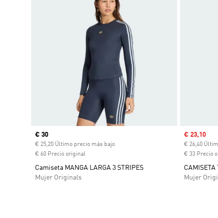
Precio actual
€ 30
Precio de 
€ 23,10
€ 25,20 Último precio más bajo
€ 26,40 Últi
€ 60 Precio original
€ 33 Precio o
Camiseta MANGA LARGA 3 STRIPES
CAMISETA 
Mujer Originals
Mujer Origi