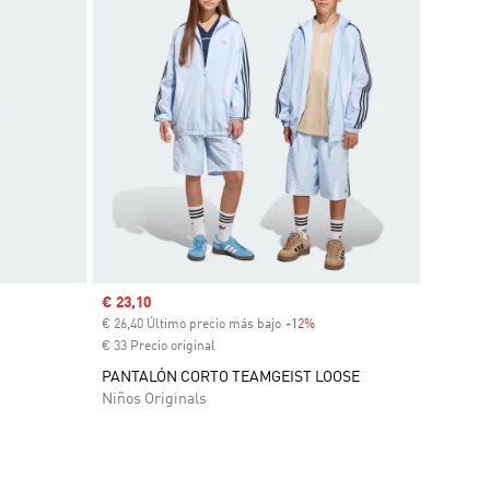
Precio de venta
€ 23,10
nto
€ 26,40 Último precio más bajo
-12%
Descuento
€ 33 Precio original
PANTALÓN CORTO TEAMGEIST LOOSE
Niños Originals