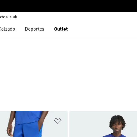
ete al club
Calzado
Deportes
Outlet
sta de deseos
Añadir a la lista de deseos