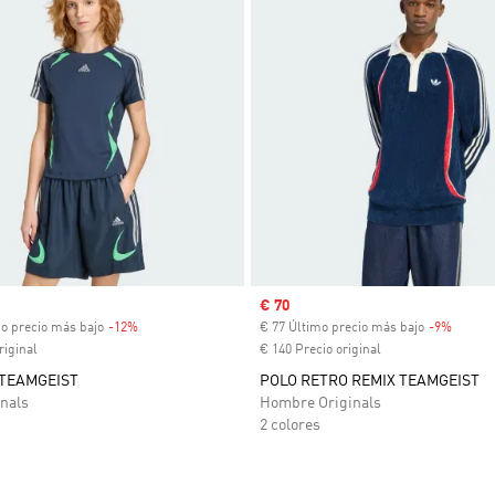
venta
Precio de venta
€ 70
mo precio más bajo
-12%
Descuento
€ 77 Último precio más bajo
-9%
Descue
riginal
€ 140 Precio original
TEAMGEIST
POLO RETRO REMIX TEAMGEIST
nals
Hombre Originals
2 colores