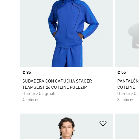
Precio
€ 85
Precio
€ 55
SUDADERA CON CAPUCHA SPACER
PANTALÓN 
TEAMGEIST 26 CUTLINE FULLZIP
CUTLINE
Hombre Originals
Hombre Ori
4 colores
3 colores
Añadir a la li