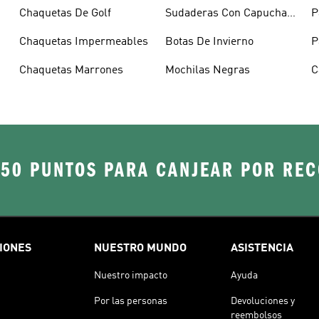
Capucha
Chaquetas De Golf
Sudaderas Con Capucha
P
Verde
Chaquetas Impermeables
Botas De Invierno
P
Chaquetas Marrones
Mochilas Negras
C
250 PUNTOS PARA CANJEAR POR RE
IONES
NUESTRO MUNDO
ASISTENCIA
Nuestro impacto
Ayuda
Por las personas
Devoluciones y
reembolsos