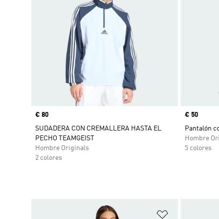
Precio
€ 80
Precio
€ 50
SUDADERA CON CREMALLERA HASTA EL
Pantalón c
PECHO TEAMGEIST
Hombre Ori
Hombre Originals
5 colores
2 colores
Añadir a la li