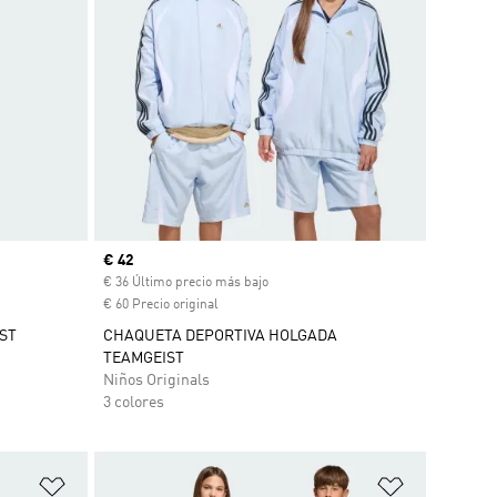
Precio actual
€ 42
€ 36 Último precio más bajo
€ 60 Precio original
ST
CHAQUETA DEPORTIVA HOLGADA
TEAMGEIST
Niños Originals
3 colores
Añadir a la lista de deseos
Añadir a la