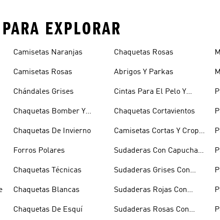
S PARA EXPLORAR
Camisetas Naranjas
Chaquetas Rosas
M
Camisetas Rosas
Abrigos Y Parkas
M
Chándales Grises
Cintas Para El Pelo Y
P
Viseras
B
Chaquetas Bomber Y
Chaquetas Cortavientos
P
Abrigos Acolchados
Chaquetas De Invierno
Camisetas Cortas Y Crop
P
Tops
Forros Polares
Sudaderas Con Capucha
P
Azules
Chaquetas Técnicas
Sudaderas Grises Con
P
Capucha
R
e
Chaquetas Blancas
Sudaderas Rojas Con
P
Capucha
Chaquetas De Esquí
Sudaderas Rosas Con
P