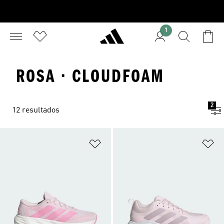
1
ROSA · CLOUDFOAM
2
12 resultados
Añadir a la lista de deseos
Añ