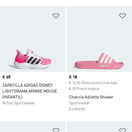
Añadir a la lista de deseos
Añ
Precio
€ 65
Precio actual
€ 18
€ 16,50 Último precio más bajo
ZAPATILLA ADIDAS DISNEY
€ 30 Precio original
LIGHTORAMA MINNIE MOUSE
(INFANTIL)
Chancla Adilette Shower
Niños Sportswear
Sportswear
2 colores
Añadir a la lista de deseos
Añ