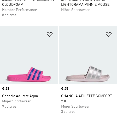
CLOUDFOAM
LIGHTORAMA MINNIE MOUSE
Hombre Performance
Niños Sportswear
8 colores
Añadir a la lista de deseos
Añ
Precio
€ 23
Precio
€ 45
Chancla Adilette Aqua
CHANCLA ADILETTE COMFORT
Mujer Sportswear
2.0
9 colores
Mujer Sportswear
3 colores