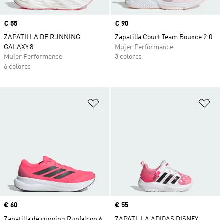
Precio
€ 55
Precio
€ 90
ZAPATILLA DE RUNNING
Zapatilla Court Team Bounce 2.0
GALAXY 8
Mujer Performance
Mujer Performance
3 colores
6 colores
Añadir a la lista de deseos
Añ
Precio
€ 60
Precio
€ 55
Zapatilla de running Runfalcon 6
ZAPATILLA ADIDAS DISNEY