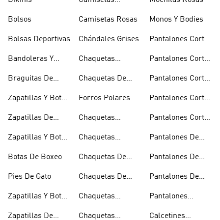
Bikinis
Camisetas
Mochilas Rosas
Naranjas
Bolsos
Camisetas Rosas
Monos Y Bodies
Bolsas Deportivas
Chándales Grises
Pantalones Cortos
De Baloncesto
Bandoleras Y
Chaquetas
Pantalones Cortos
Bolsas De
Bomber Y Abrigos
Blancos
Braguitas De
Chaquetas De
Pantalones Cortos
Hombro
Acolchados
Bikini Y Tankini
Invierno
De Golf
Zapatillas Y Botas
Forros Polares
Pantalones Cortos
Azules
Negros
Zapatillas De
Chaquetas
Pantalones Cortos
Baloncesto
Técnicas
Por La Rodilla
Zapatillas Y Botas
Chaquetas
Pantalones De
Blancas
Blancas
Chándal
Botas De Boxeo
Chaquetas De
Pantalones De
Esquí
Esquí
Pies De Gato
Chaquetas De
Pantalones De
Golf
Golf
Zapatillas Y Botas
Chaquetas
Pantalones
Gore-tex
Impermeables
Negros
Zapatillas De
Chaquetas
Calcetines