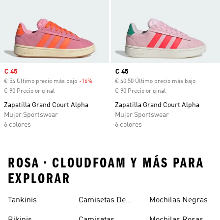
Precio de venta
€ 45
Precio actual
€ 45
€ 54 Último precio más bajo
-16%
Descuento
€ 40,50 Último precio más bajo
€ 90 Precio original
€ 90 Precio original
Zapatilla Grand Court Alpha
Zapatilla Grand Court Alpha
Mujer Sportswear
Mujer Sportswear
6 colores
6 colores
ROSA • CLOUDFOAM Y MÁS PARA
EXPLORAR
Tankinis
Camisetas De
Mochilas Negras
Manga Larga