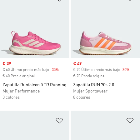
Precio de venta
€ 39
Precio de venta
€ 49
€ 60 Último precio más bajo
-35%
Descuento
€ 70 Último precio más bajo
-30%
Descu
€ 60 Precio original
€ 70 Precio original
Zapatilla Runfalcon 5 TR Running
Zapatilla RUN 70s 2.0
Mujer Performance
Mujer Sportswear
3 colores
8 colores
Añadir a la lista de deseos
Añ