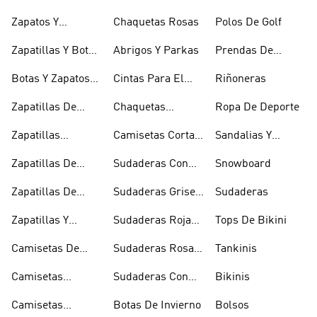
Halterofilia
Marrones
Invisibles
Zapatos Y
Chaquetas Rosas
Polos De Golf
Zapatilllas
Zapatillas Y Botas
Abrigos Y Parkas
Prendas De
Doradas
Rojas
Compresión
Botas Y Zapatos
Cintas Para El
Riñoneras
Rosas
Pelo Y Viseras
Zapatillas De
Chaquetas
Ropa De Deporte
Rugby
Cortavientos
Zapatillas
Camisetas Cortas
Sandalias Y
Senderismo
Y Crop Tops
Chanclas Blancas
Zapatillas De
Sudaderas Con
Snowboard
Skate
Capucha Azules
Zapatillas De
Sudaderas Grises
Sudaderas
Tenis
Con Capucha
Zapatillas Y
Sudaderas Rojas
Tops De Bikini
Calzado Verde
Con Capucha
Camisetas De
Sudaderas Rosas
Tankinis
Tirantes
Con Capucha
Camisetas
Sudaderas Con
Bikinis
Estampadas
Capucha Verde
Camisetas
Botas De Invierno
Bolsos