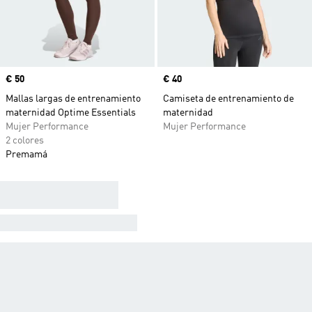
Precio
€ 50
Precio
€ 40
Mallas largas de entrenamiento
Camiseta de entrenamiento de
maternidad Optime Essentials
maternidad
Mujer Performance
Mujer Performance
2 colores
Premamá