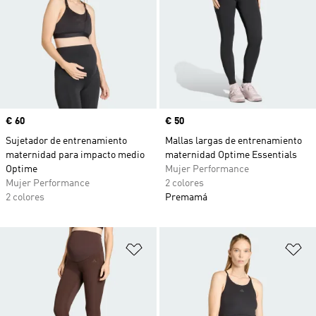
Precio
€ 60
Precio
€ 50
Sujetador de entrenamiento
Mallas largas de entrenamiento
maternidad para impacto medio
maternidad Optime Essentials
Optime
Mujer Performance
Mujer Performance
2 colores
2 colores
Premamá
Añadir a la lista de deseos
Añ