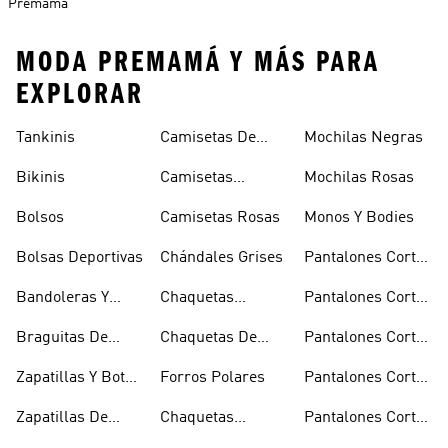
Premamá
MODA PREMAMÁ Y MÁS PARA
EXPLORAR
Tankinis
Camisetas De
Mochilas Negras
Manga Larga
Bikinis
Camisetas
Mochilas Rosas
Naranjas
Bolsos
Camisetas Rosas
Monos Y Bodies
Bolsas Deportivas
Chándales Grises
Pantalones Cortos
De Baloncesto
Bandoleras Y
Chaquetas
Pantalones Cortos
Bolsas De
Bomber Y Abrigos
Blancos
Braguitas De
Chaquetas De
Pantalones Cortos
Hombro
Acolchados
Bikini Y Tankini
Invierno
De Golf
Zapatillas Y Botas
Forros Polares
Pantalones Cortos
Azules
Negros
Zapatillas De
Chaquetas
Pantalones Cortos
Baloncesto
Técnicas
Por La Rodilla