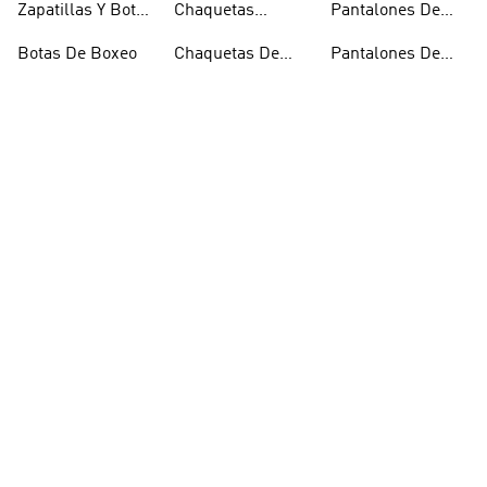
Zapatillas Y Botas
Chaquetas
Pantalones De
Blancas
Blancas
Chándal
Botas De Boxeo
Chaquetas De
Pantalones De
Esquí
Esquí
Pies De Gato
Chaquetas De
Pantalones De
Golf
Golf
Zapatillas Y Botas
Chaquetas
Pantalones
Gore-tex
Impermeables
Negros
Zapatillas De
Chaquetas
Calcetines
Halterofilia
Marrones
Invisibles
Zapatos Y
Chaquetas Rosas
Polos De Golf
Zapatilllas
Zapatillas Y Botas
Abrigos Y Parkas
Prendas De
Doradas
Rojas
Compresión
Botas Y Zapatos
Cintas Para El
Riñoneras
Rosas
Pelo Y Viseras
Zapatillas De
Chaquetas
Ropa De Deporte
Rugby
Cortavientos
Zapatillas
Camisetas Cortas
Sandalias Y
Senderismo
Y Crop Tops
Chanclas Blancas
Zapatillas De
Sudaderas Con
Snowboard
Skate
Capucha Azules