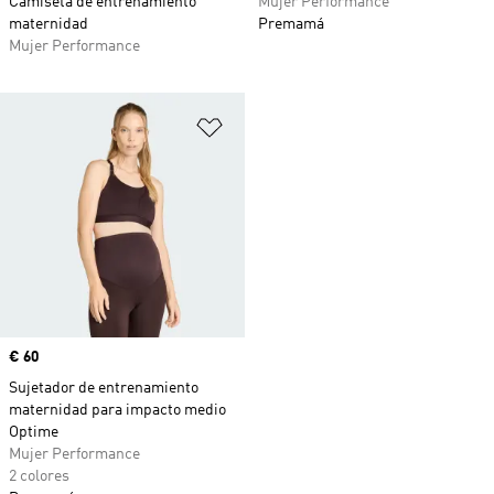
Camiseta de entrenamiento
Mujer Performance
maternidad
Premamá
Mujer Performance
Añadir a la lista de deseos
Precio
€ 60
Sujetador de entrenamiento
maternidad para impacto medio
Optime
Mujer Performance
2 colores