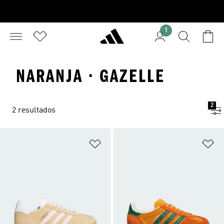
1
NARANJA · GAZELLE
2
2 resultados
Añadir a la lista de deseos
Añ