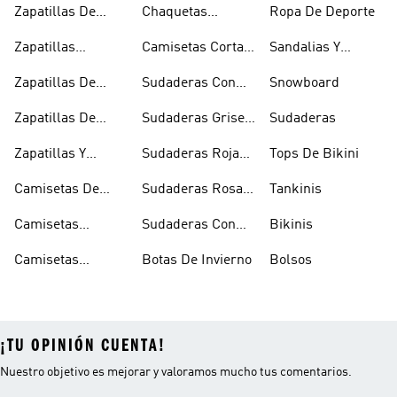
Zapatillas De
Chaquetas
Ropa De Deporte
Rugby
Cortavientos
Zapatillas
Camisetas Cortas
Sandalias Y
Senderismo
Y Crop Tops
Chanclas Blancas
Zapatillas De
Sudaderas Con
Snowboard
Skate
Capucha Azules
Zapatillas De
Sudaderas Grises
Sudaderas
Tenis
Con Capucha
Zapatillas Y
Sudaderas Rojas
Tops De Bikini
Calzado Verde
Con Capucha
Camisetas De
Sudaderas Rosas
Tankinis
Tirantes
Con Capucha
Camisetas
Sudaderas Con
Bikinis
Estampadas
Capucha Verde
Camisetas
Botas De Invierno
Bolsos
Blancas
¡TU OPINIÓN CUENTA!
Nuestro objetivo es mejorar y valoramos mucho tus comentarios.