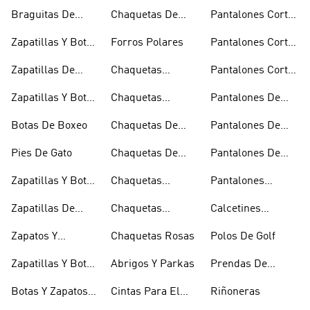
Bolsas De
Bomber Y Abrigos
Blancos
Braguitas De
Chaquetas De
Pantalones Cortos
Hombro
Acolchados
Bikini Y Tankini
Invierno
De Golf
Zapatillas Y Botas
Forros Polares
Pantalones Cortos
Azules
Negros
Zapatillas De
Chaquetas
Pantalones Cortos
Baloncesto
Técnicas
Por La Rodilla
Zapatillas Y Botas
Chaquetas
Pantalones De
Blancas
Blancas
Chándal
Botas De Boxeo
Chaquetas De
Pantalones De
Esquí
Esquí
Pies De Gato
Chaquetas De
Pantalones De
Golf
Golf
Zapatillas Y Botas
Chaquetas
Pantalones
Gore-tex
Impermeables
Negros
Zapatillas De
Chaquetas
Calcetines
Halterofilia
Marrones
Invisibles
Zapatos Y
Chaquetas Rosas
Polos De Golf
Zapatilllas
Zapatillas Y Botas
Abrigos Y Parkas
Prendas De
Doradas
Rojas
Compresión
Botas Y Zapatos
Cintas Para El
Riñoneras
Rosas
Pelo Y Viseras