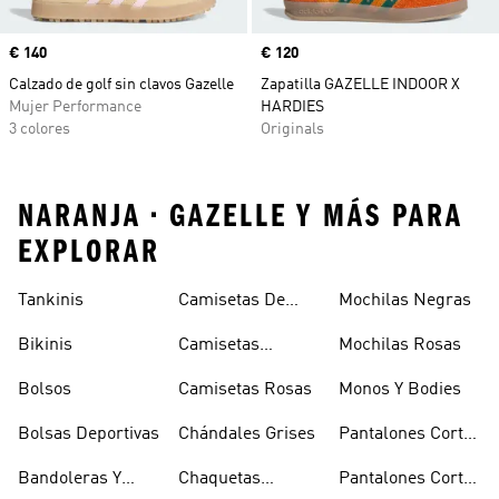
Precio
€ 140
Precio
€ 120
Calzado de golf sin clavos Gazelle
Zapatilla GAZELLE INDOOR X
Mujer Performance
HARDIES
3 colores
Originals
NARANJA • GAZELLE Y MÁS PARA
EXPLORAR
Tankinis
Camisetas De
Mochilas Negras
Manga Larga
Bikinis
Camisetas
Mochilas Rosas
Naranjas
Bolsos
Camisetas Rosas
Monos Y Bodies
Bolsas Deportivas
Chándales Grises
Pantalones Cortos
De Baloncesto
Bandoleras Y
Chaquetas
Pantalones Cortos