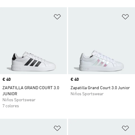
Añadir a la lista de deseos
Añ
Precio
€ 40
Precio
€ 40
ZAPATILLA GRAND COURT 3.0
Zapatilla Grand Court 3.0 Junior
JUNIOR
Niños Sportswear
Niños Sportswear
7 colores
Añadir a la lista de deseos
Añ