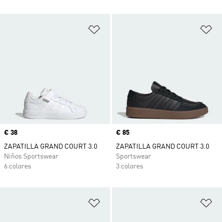
Añadir a la lista de deseos
Añ
Precio
€ 38
Precio
€ 85
ZAPATILLA GRAND COURT 3.0
ZAPATILLA GRAND COURT 3.0
Niños Sportswear
Sportswear
6 colores
3 colores
Añadir a la lista de deseos
Añ