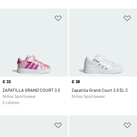
Añadir a la lista de deseos
Añ
Precio
€ 33
Precio
€ 38
ZAPATILLA GRAND COURT 3.0
Zapatilla Grand Court 3.0 EL C
Niños Sportswear
Niños Sportswear
2 colores
Añadir a la lista de deseos
Añ