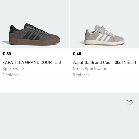
Precio
€ 80
Precio
€ 45
ZAPATILLA GRAND COURT 3.0
Zapatilla Grand Court 00s (Niños)
Sportswear
Niños Sportswear
9 colores
5 colores
Añ