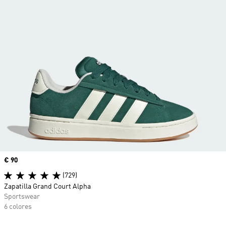
Precio
€ 90
(729)
Zapatilla Grand Court Alpha
Sportswear
6 colores