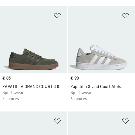
Añadir a la lista de deseos
Añ
Precio
€ 85
Precio
€ 90
ZAPATILLA GRAND COURT 3.0
Zapatilla Grand Court Alpha
Sportswear
Sportswear
3 colores
6 colores
Añadir a la lista de deseos
Añ