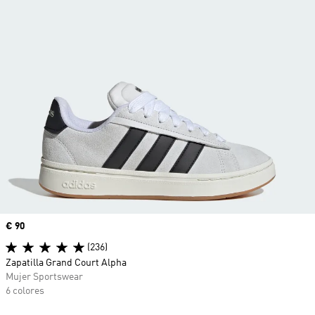
Precio
€ 90
(236)
Zapatilla Grand Court Alpha
Mujer Sportswear
6 colores