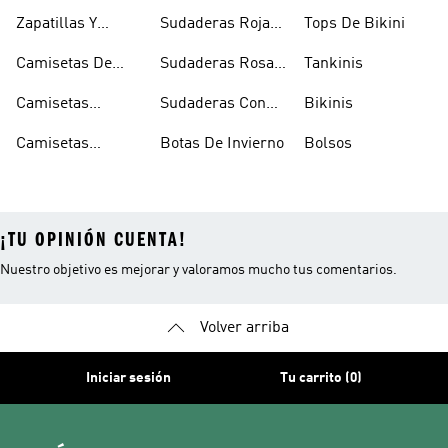
Tenis
Con Capucha
Zapatillas Y
Sudaderas Rojas
Tops De Bikini
Calzado Verde
Con Capucha
Camisetas De
Sudaderas Rosas
Tankinis
Tirantes
Con Capucha
Camisetas
Sudaderas Con
Bikinis
Estampadas
Capucha Verde
Camisetas
Botas De Invierno
Bolsos
Blancas
¡TU OPINIÓN CUENTA!
Nuestro objetivo es mejorar y valoramos mucho tus comentarios.
Volver arriba
Iniciar sesión
Tu carrito (0)