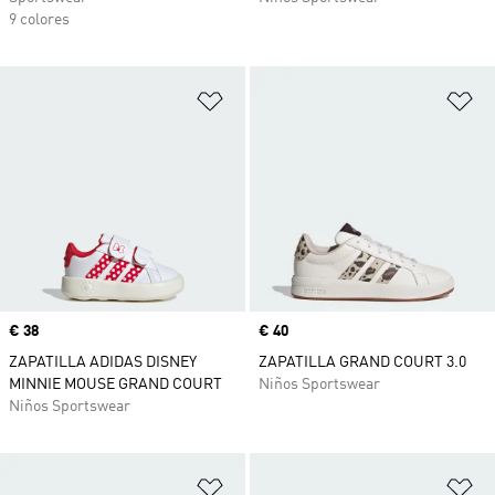
9 colores
Añadir a la lista de deseos
Añ
Precio
€ 38
Precio
€ 40
ZAPATILLA ADIDAS DISNEY
ZAPATILLA GRAND COURT 3.0
MINNIE MOUSE GRAND COURT
Niños Sportswear
Niños Sportswear
Añadir a la lista de deseos
Añ