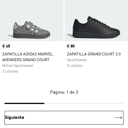
Precio
€ 45
Precio
€ 80
ZAPATILLA ADIDAS MARVEL
ZAPATILLA GRAND COURT 3.0
AVENGERS GRAND COURT
Sportswear
Niños Sportswear
9 colores
2 colores
Página: 1 de 3
Siguiente