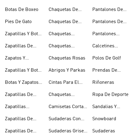
Blancas
Blancas
Chándal
Botas De Boxeo
Chaquetas De
Pantalones De
Esquí
Esquí
Pies De Gato
Chaquetas De
Pantalones De
Golf
Golf
Zapatillas Y Botas
Chaquetas
Pantalones
Gore-tex
Impermeables
Negros
Zapatillas De
Chaquetas
Calcetines
Halterofilia
Marrones
Invisibles
Zapatos Y
Chaquetas Rosas
Polos De Golf
Zapatilllas
Zapatillas Y Botas
Abrigos Y Parkas
Prendas De
Doradas
Rojas
Compresión
Botas Y Zapatos
Cintas Para El
Riñoneras
Rosas
Pelo Y Viseras
Zapatillas De
Chaquetas
Ropa De Deporte
Rugby
Cortavientos
Zapatillas
Camisetas Cortas
Sandalias Y
Senderismo
Y Crop Tops
Chanclas Blancas
Zapatillas De
Sudaderas Con
Snowboard
Skate
Capucha Azules
Zapatillas De
Sudaderas Grises
Sudaderas