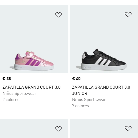
Añadir a la lista de deseos
Añ
Precio
€ 38
Precio
€ 40
ZAPATILLA GRAND COURT 3.0
ZAPATILLA GRAND COURT 3.0
Niños Sportswear
JUNIOR
2 colores
Niños Sportswear
7 colores
Añadir a la lista de deseos
Añ