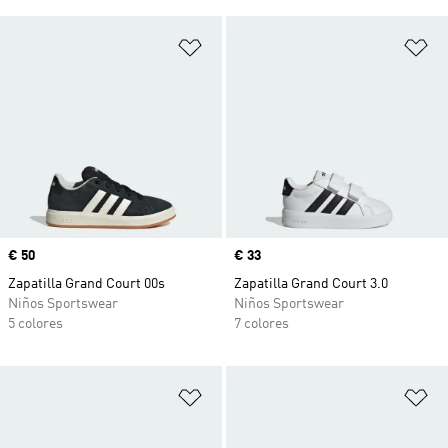
Añadir a la lista de deseos
Añ
Precio
€ 50
Precio
€ 33
Zapatilla Grand Court 00s
Zapatilla Grand Court 3.0
Niños Sportswear
Niños Sportswear
5 colores
7 colores
Añadir a la lista de deseos
Añ