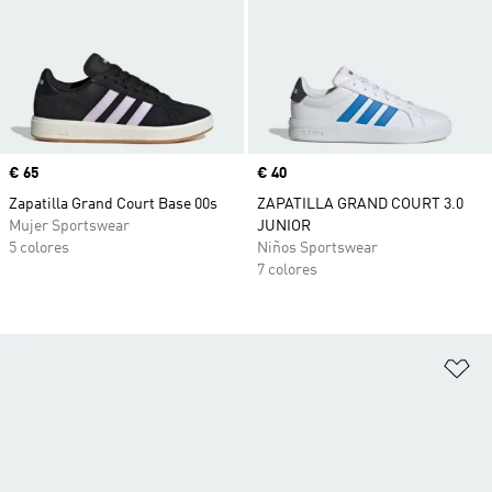
Precio
€ 65
Precio
€ 40
Zapatilla Grand Court Base 00s
ZAPATILLA GRAND COURT 3.0
Mujer Sportswear
JUNIOR
5 colores
Niños Sportswear
7 colores
Añ