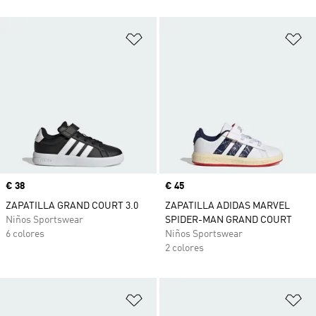
Añadir a la lista de deseos
Añ
Precio
€ 38
Precio
€ 45
ZAPATILLA GRAND COURT 3.0
ZAPATILLA ADIDAS MARVEL
Niños Sportswear
SPIDER-MAN GRAND COURT
6 colores
Niños Sportswear
2 colores
Añadir a la lista de deseos
Añ