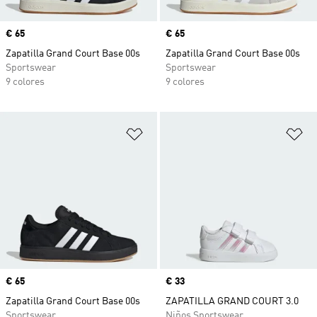
Precio
€ 65
Precio
€ 65
Zapatilla Grand Court Base 00s
Zapatilla Grand Court Base 00s
Sportswear
Sportswear
9 colores
9 colores
Añadir a la lista de deseos
Añ
Precio
€ 65
Precio
€ 33
Zapatilla Grand Court Base 00s
ZAPATILLA GRAND COURT 3.0
Sportswear
Niños Sportswear