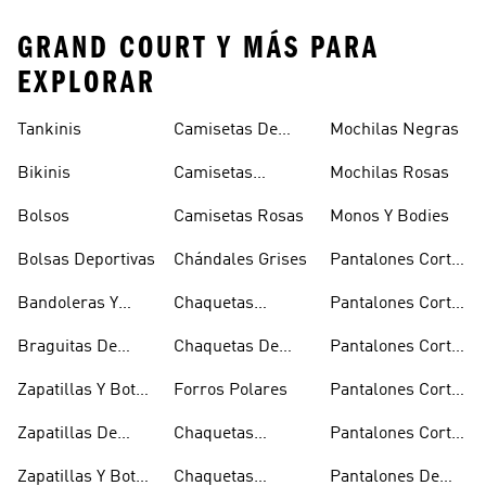
GRAND COURT Y MÁS PARA
EXPLORAR
Tankinis
Camisetas De
Mochilas Negras
Manga Larga
Bikinis
Camisetas
Mochilas Rosas
Naranjas
Bolsos
Camisetas Rosas
Monos Y Bodies
Bolsas Deportivas
Chándales Grises
Pantalones Cortos
De Baloncesto
Bandoleras Y
Chaquetas
Pantalones Cortos
Bolsas De
Bomber Y Abrigos
Blancos
Braguitas De
Chaquetas De
Pantalones Cortos
Hombro
Acolchados
Bikini Y Tankini
Invierno
De Golf
Zapatillas Y Botas
Forros Polares
Pantalones Cortos
Azules
Negros
Zapatillas De
Chaquetas
Pantalones Cortos
Baloncesto
Técnicas
Por La Rodilla
Zapatillas Y Botas
Chaquetas
Pantalones De