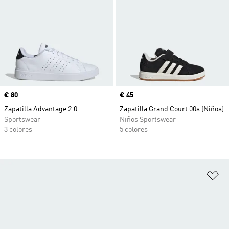
Precio
€ 80
Precio
€ 45
Zapatilla Advantage 2.0
Zapatilla Grand Court 00s (Niños)
Sportswear
Niños Sportswear
3 colores
5 colores
Añ