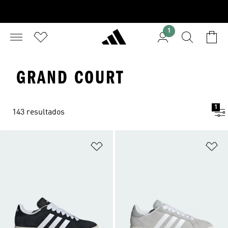
1
GRAND COURT
1
143 resultados
Añadir a la lista de deseos
Añ