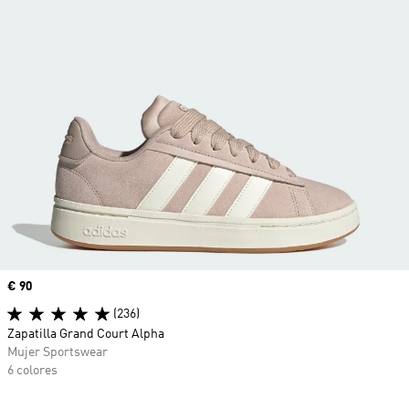
Precio
€ 90
(236)
Zapatilla Grand Court Alpha
Mujer Sportswear
6 colores