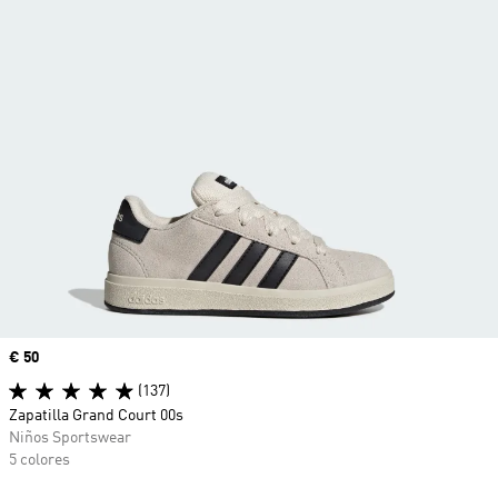
Precio
€ 50
(137)
Zapatilla Grand Court 00s
Niños Sportswear
5 colores