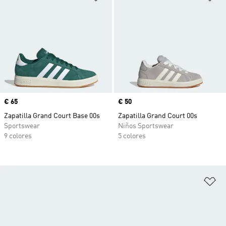
Precio
€ 65
Precio
€ 50
Zapatilla Grand Court Base 00s
Zapatilla Grand Court 00s
Sportswear
Niños Sportswear
9 colores
5 colores
Añ