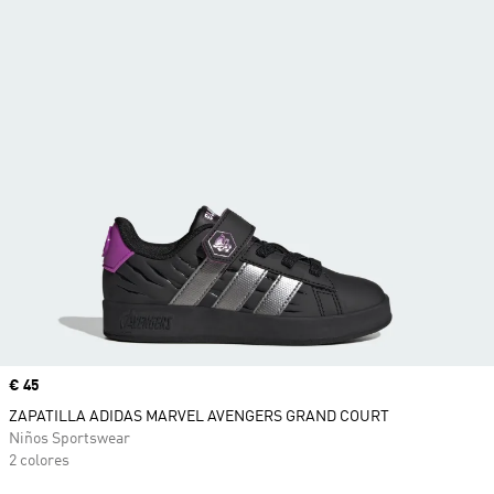
Precio
€ 45
ZAPATILLA ADIDAS MARVEL AVENGERS GRAND COURT
Niños Sportswear
2 colores