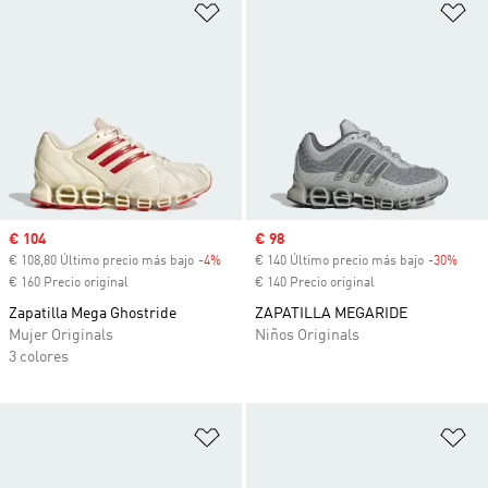
Añadir a la lista de deseos
Añ
Precio de venta
€ 104
Precio de venta
€ 98
€ 108,80 Último precio más bajo
-4%
Descuento
€ 140 Último precio más bajo
-30%
Desc
€ 160 Precio original
€ 140 Precio original
Zapatilla Mega Ghostride
ZAPATILLA MEGARIDE
Mujer Originals
Niños Originals
3 colores
Añadir a la lista de deseos
Añ