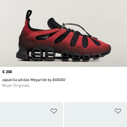
Precio
€ 200
zapatilla adidas Megaride by AVAVAV
Mujer Originals
Añadir a la lista de deseos
Añ