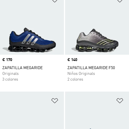
Precio
€ 170
Precio
€ 140
ZAPATILLA MEGARIDE
ZAPATILLA MEGARIDE F50
Originals
Niños Originals
3 colores
2 colores
Añadir a la lista de deseos
Añ