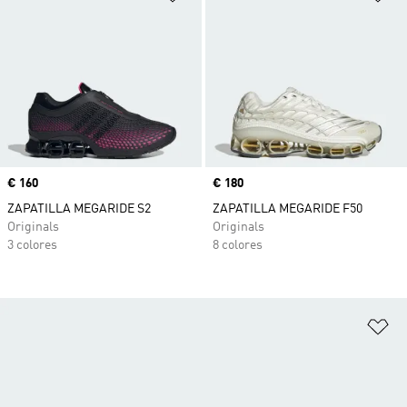
Precio
€ 160
Precio
€ 180
ZAPATILLA MEGARIDE S2
ZAPATILLA MEGARIDE F50
Originals
Originals
3 colores
8 colores
Añ