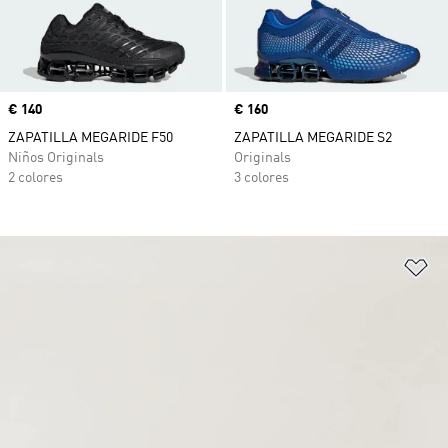
Precio
€ 140
Precio
€ 160
ZAPATILLA MEGARIDE F50
ZAPATILLA MEGARIDE S2
Niños Originals
Originals
2 colores
3 colores
Añ