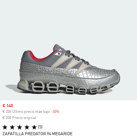
Precio de venta
€ 140
€ 200 Último precio más bajo
-30%
Descuento
€ 200 Precio original
(5)
ZAPATILLA PREDATOR 94 MEGARIDE