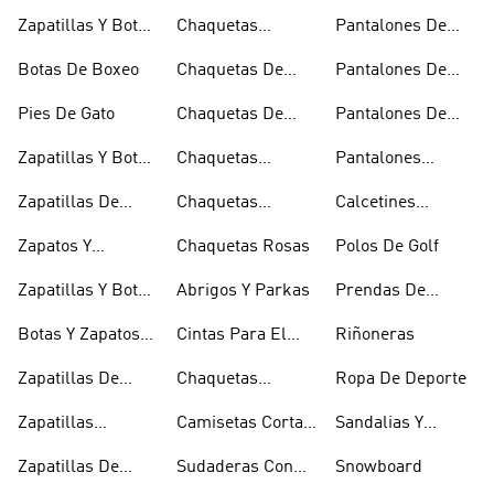
Baloncesto
Técnicas
Por La Rodilla
Zapatillas Y Botas
Chaquetas
Pantalones De
Blancas
Blancas
Chándal
Botas De Boxeo
Chaquetas De
Pantalones De
Esquí
Esquí
Pies De Gato
Chaquetas De
Pantalones De
Golf
Golf
Zapatillas Y Botas
Chaquetas
Pantalones
Gore-tex
Impermeables
Negros
Zapatillas De
Chaquetas
Calcetines
Halterofilia
Marrones
Invisibles
Zapatos Y
Chaquetas Rosas
Polos De Golf
Zapatilllas
Zapatillas Y Botas
Abrigos Y Parkas
Prendas De
Doradas
Rojas
Compresión
Botas Y Zapatos
Cintas Para El
Riñoneras
Rosas
Pelo Y Viseras
Zapatillas De
Chaquetas
Ropa De Deporte
Rugby
Cortavientos
Zapatillas
Camisetas Cortas
Sandalias Y
Senderismo
Y Crop Tops
Chanclas Blancas
Zapatillas De
Sudaderas Con
Snowboard