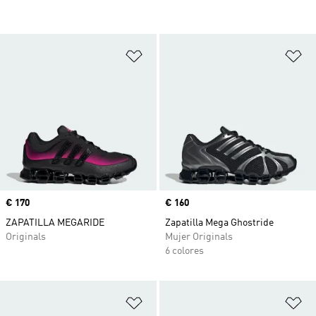
Añadir a la lista de deseos
Añ
Precio
€ 170
Precio
€ 160
ZAPATILLA MEGARIDE
Zapatilla Mega Ghostride
Originals
Mujer Originals
6 colores
Añadir a la lista de deseos
Añ