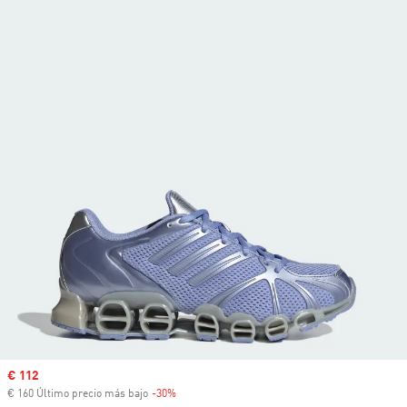
Precio de venta
€ 112
€ 160 Último precio más bajo
-30%
Descuento