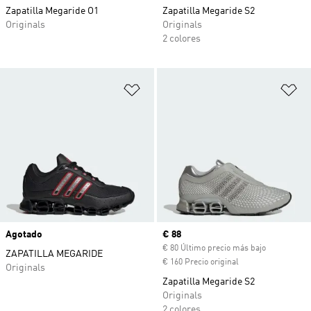
Zapatilla Megaride O1
Zapatilla Megaride S2
Originals
Originals
2 colores
Añadir a la lista de deseos
Añ
Agotado
Precio actual
€ 88
€ 80 Último precio más bajo
ZAPATILLA MEGARIDE
€ 160 Precio original
Originals
Zapatilla Megaride S2
Originals
2 colores