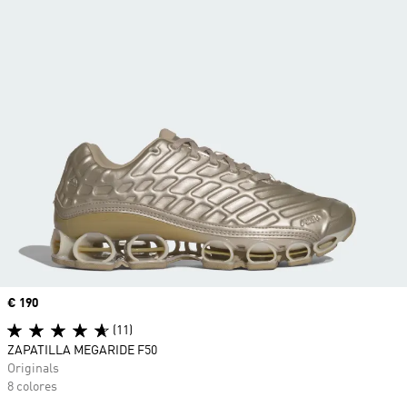
Precio
€ 190
(11)
ZAPATILLA MEGARIDE F50
Originals
8 colores