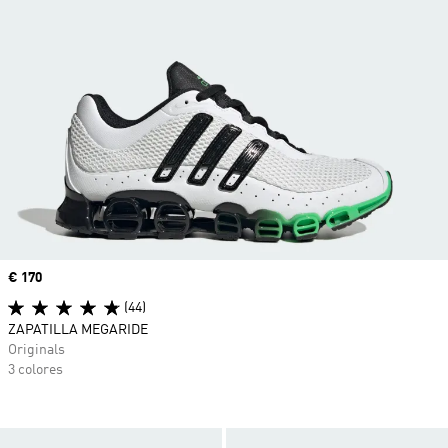
Precio
€ 170
(44)
ZAPATILLA MEGARIDE
Originals
3 colores