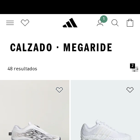
1
CALZADO · MEGARIDE
2
48 resultados
Añadir a la lista de deseos
Añ