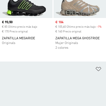
Precio actual
€ 93,50
Precio de venta
€ 104
€ 85 Último precio más bajo
€ 105,60 Último precio más bajo
-1%
Des
€ 170 Precio original
€ 160 Precio original
ZAPATILLA MEGARIDE
ZAPATILLA MEGA GHOSTRIDE
Originals
Mujer Originals
2 colores
Añ