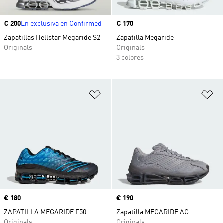
Precio
€ 200
En exclusiva en Confirmed
Precio
€ 170
Zapatillas Hellstar Megaride S2
Zapatilla Megaride
Originals
Originals
3 colores
Añadir a la lista de deseos
Añ
Precio
€ 180
Precio
€ 190
ZAPATILLA MEGARIDE F50
Zapatilla MEGARIDE AG
Originals
Originals