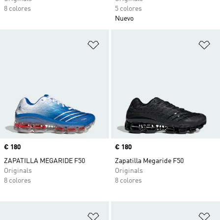
8 colores
5 colores
Nuevo
Añadir a la lista de deseos
Añ
Precio
€ 180
Precio
€ 180
ZAPATILLA MEGARIDE F50
Zapatilla Megaride F50
Originals
Originals
8 colores
8 colores
Añadir a la lista de deseos
Añ