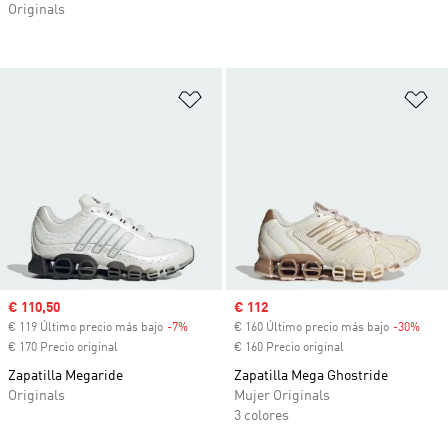
Originals
Añadir a la lista de deseos
Añ
Precio de venta
€ 110,50
Precio de venta
€ 112
€ 119 Último precio más bajo
-7%
Descuento
€ 160 Último precio más bajo
-30%
Desc
€ 170 Precio original
€ 160 Precio original
Zapatilla Megaride
Zapatilla Mega Ghostride
Originals
Mujer Originals
3 colores