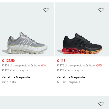
Añadir a la lista de deseos
Añ
Precio de venta
€ 127,50
Precio de venta
€ 119
€ 136 Último precio más bajo
-6%
Descuento
€ 170 Último precio más bajo
-30%
Desc
€ 170 Precio original
€ 170 Precio original
Zapatilla Megaride
Zapatilla Megaride
Originals
Mujer Originals
Añ