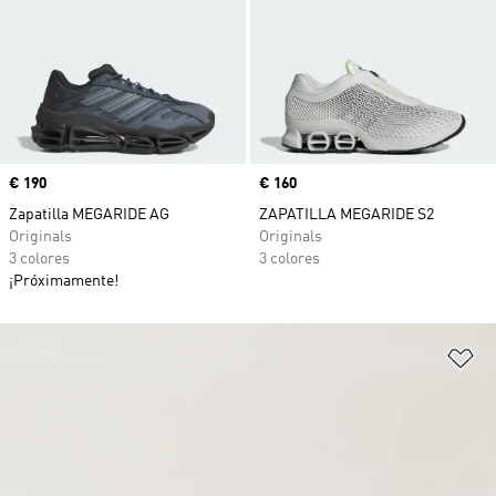
Precio
€ 190
Precio
€ 160
Zapatilla MEGARIDE AG
ZAPATILLA MEGARIDE S2
Originals
Originals
3 colores
3 colores
¡Próximamente!
Añ