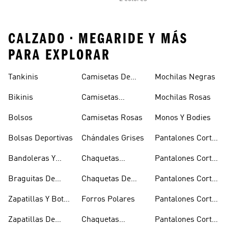
CALZADO • MEGARIDE Y MÁS
PARA EXPLORAR
Tankinis
Camisetas De
Mochilas Negras
Manga Larga
Bikinis
Camisetas
Mochilas Rosas
Naranjas
Bolsos
Camisetas Rosas
Monos Y Bodies
Bolsas Deportivas
Chándales Grises
Pantalones Cortos
De Baloncesto
Bandoleras Y
Chaquetas
Pantalones Cortos
Bolsas De
Bomber Y Abrigos
Blancos
Braguitas De
Chaquetas De
Pantalones Cortos
Hombro
Acolchados
Bikini Y Tankini
Invierno
De Golf
Zapatillas Y Botas
Forros Polares
Pantalones Cortos
Azules
Negros
Zapatillas De
Chaquetas
Pantalones Cortos