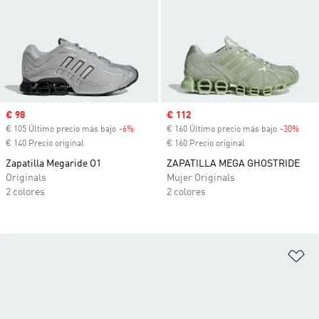
Precio de venta
€ 98
Precio de venta
€ 112
€ 105 Último precio más bajo
-6%
Descuento
€ 160 Último precio más bajo
-30%
Desc
€ 140 Precio original
€ 160 Precio original
Zapatilla Megaride O1
ZAPATILLA MEGA GHOSTRIDE
Originals
Mujer Originals
2 colores
2 colores
Añ