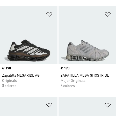
Añadir a la lista de deseos
Añ
Precio
€ 190
Precio
€ 170
Zapatilla MEGARIDE AG
ZAPATILLA MEGA GHOSTRIDE
Originals
Mujer Originals
5 colores
6 colores
Añadir a la lista de deseos
Añ