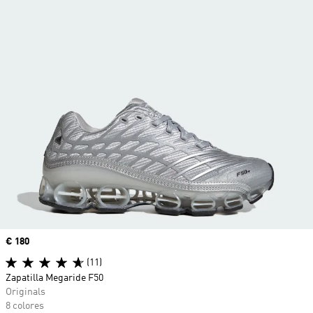
Precio
€ 180
(11)
Zapatilla Megaride F50
Originals
8 colores