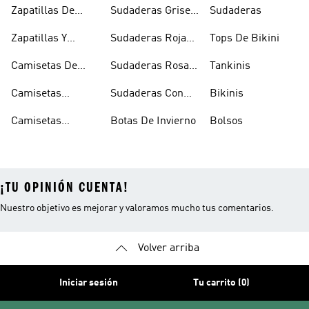
Skate
Capucha Azules
Zapatillas De
Sudaderas Grises
Sudaderas
Tenis
Con Capucha
Zapatillas Y
Sudaderas Rojas
Tops De Bikini
Calzado Verde
Con Capucha
Camisetas De
Sudaderas Rosas
Tankinis
Tirantes
Con Capucha
Camisetas
Sudaderas Con
Bikinis
Estampadas
Capucha Verde
Camisetas
Botas De Invierno
Bolsos
Blancas
¡TU OPINIÓN CUENTA!
Nuestro objetivo es mejorar y valoramos mucho tus comentarios.
Volver arriba
Iniciar sesión
Tu carrito (0)