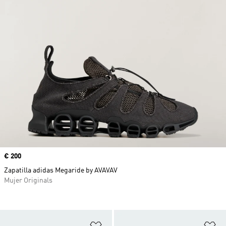
Precio
€ 200
Zapatilla adidas Megaride by AVAVAV
Mujer Originals
Añadir a la lista de deseos
Añ