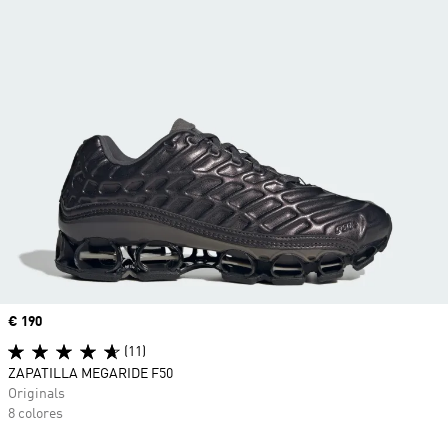
Precio
€ 190
(11)
ZAPATILLA MEGARIDE F50
Originals
8 colores