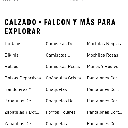
9 colores
9 colores
CALZADO • FALCON Y MÁS PARA
EXPLORAR
Tankinis
Camisetas De
Mochilas Negras
Manga Larga
Bikinis
Camisetas
Mochilas Rosas
Naranjas
Bolsos
Camisetas Rosas
Monos Y Bodies
Bolsas Deportivas
Chándales Grises
Pantalones Cortos
De Baloncesto
Bandoleras Y
Chaquetas
Pantalones Cortos
Bolsas De
Bomber Y Abrigos
Blancos
Braguitas De
Chaquetas De
Pantalones Cortos
Hombro
Acolchados
Bikini Y Tankini
Invierno
De Golf
Zapatillas Y Botas
Forros Polares
Pantalones Cortos
Azules
Negros
Zapatillas De
Chaquetas
Pantalones Cortos