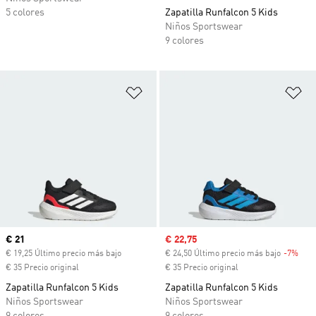
5 colores
Zapatilla Runfalcon 5 Kids
Niños Sportswear
9 colores
Añadir a la lista de deseos
Añ
Precio actual
€ 21
Precio de venta
€ 22,75
€ 19,25 Último precio más bajo
€ 24,50 Último precio más bajo
-7%
Desc
€ 35 Precio original
€ 35 Precio original
Zapatilla Runfalcon 5 Kids
Zapatilla Runfalcon 5 Kids
Niños Sportswear
Niños Sportswear