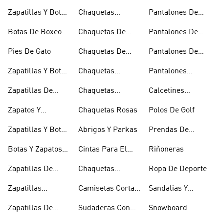
Baloncesto
Técnicas
Por La Rodilla
Zapatillas Y Botas
Chaquetas
Pantalones De
Blancas
Blancas
Chándal
Botas De Boxeo
Chaquetas De
Pantalones De
Esquí
Esquí
Pies De Gato
Chaquetas De
Pantalones De
Golf
Golf
Zapatillas Y Botas
Chaquetas
Pantalones
Gore-tex
Impermeables
Negros
Zapatillas De
Chaquetas
Calcetines
Halterofilia
Marrones
Invisibles
Zapatos Y
Chaquetas Rosas
Polos De Golf
Zapatilllas
Zapatillas Y Botas
Abrigos Y Parkas
Prendas De
Doradas
Rojas
Compresión
Botas Y Zapatos
Cintas Para El
Riñoneras
Rosas
Pelo Y Viseras
Zapatillas De
Chaquetas
Ropa De Deporte
Rugby
Cortavientos
Zapatillas
Camisetas Cortas
Sandalias Y
Senderismo
Y Crop Tops
Chanclas Blancas
Zapatillas De
Sudaderas Con
Snowboard