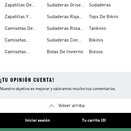
Skate
Capucha Azules
Zapatillas De
Sudaderas Grises
Sudaderas
Tenis
Con Capucha
Zapatillas Y
Sudaderas Rojas
Tops De Bikini
Calzado Verde
Con Capucha
Camisetas De
Sudaderas Rosas
Tankinis
Tirantes
Con Capucha
Camisetas
Sudaderas Con
Bikinis
Estampadas
Capucha Verde
Camisetas
Botas De Invierno
Bolsos
Blancas
¡TU OPINIÓN CUENTA!
Nuestro objetivo es mejorar y valoramos mucho tus comentarios.
Volver arriba
Iniciar sesión
Tu carrito (0)