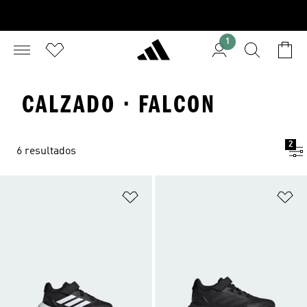
1
CALZADO · FALCON
2
6 resultados
Añadir a la lista de deseos
Añ