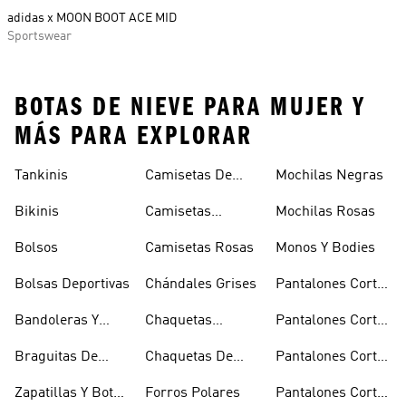
adidas x MOON BOOT ACE MID
Sportswear
BOTAS DE NIEVE PARA MUJER Y
MÁS PARA EXPLORAR
Tankinis
Camisetas De
Mochilas Negras
Manga Larga
Bikinis
Camisetas
Mochilas Rosas
Naranjas
Bolsos
Camisetas Rosas
Monos Y Bodies
Bolsas Deportivas
Chándales Grises
Pantalones Cortos
De Baloncesto
Bandoleras Y
Chaquetas
Pantalones Cortos
Bolsas De
Bomber Y Abrigos
Blancos
Braguitas De
Chaquetas De
Pantalones Cortos
Hombro
Acolchados
Bikini Y Tankini
Invierno
De Golf
Zapatillas Y Botas
Forros Polares
Pantalones Cortos