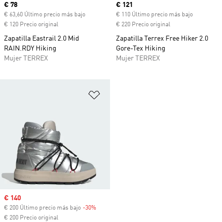
Precio actual
€ 78
Precio actual
€ 121
€ 63,60 Último precio más bajo
€ 110 Último precio más bajo
€ 120 Precio original
€ 220 Precio original
Zapatilla Eastrail 2.0 Mid
Zapatilla Terrex Free Hiker 2.0
RAIN.RDY Hiking
Gore-Tex Hiking
Mujer TERREX
Mujer TERREX
Añadir a la lista de deseos
Precio de venta
€ 140
€ 200 Último precio más bajo
-30%
Descuento
€ 200 Precio original