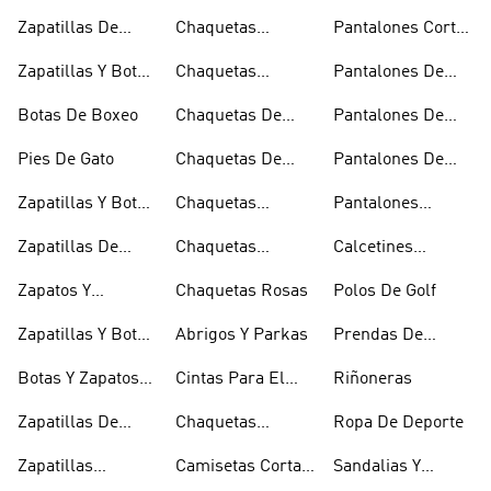
Azules
Negros
Zapatillas De
Chaquetas
Pantalones Cortos
Baloncesto
Técnicas
Por La Rodilla
Zapatillas Y Botas
Chaquetas
Pantalones De
Blancas
Blancas
Chándal
Botas De Boxeo
Chaquetas De
Pantalones De
Esquí
Esquí
Pies De Gato
Chaquetas De
Pantalones De
Golf
Golf
Zapatillas Y Botas
Chaquetas
Pantalones
Gore-tex
Impermeables
Negros
Zapatillas De
Chaquetas
Calcetines
Halterofilia
Marrones
Invisibles
Zapatos Y
Chaquetas Rosas
Polos De Golf
Zapatilllas
Zapatillas Y Botas
Abrigos Y Parkas
Prendas De
Doradas
Rojas
Compresión
Botas Y Zapatos
Cintas Para El
Riñoneras
Rosas
Pelo Y Viseras
Zapatillas De
Chaquetas
Ropa De Deporte
Rugby
Cortavientos
Zapatillas
Camisetas Cortas
Sandalias Y