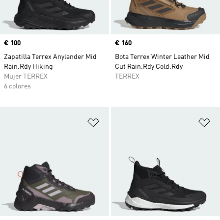
Precio
€ 100
Precio
€ 160
Zapatilla Terrex Anylander Mid
Bota Terrex Winter Leather Mid
Rain.Rdy Hiking
Cut Rain.Rdy Cold.Rdy
Mujer TERREX
TERREX
6 colores
Añadir a la lista de deseos
Añ