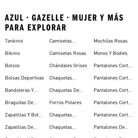
AZUL • GAZELLE • MUJER Y MÁS
PARA EXPLORAR
Tankinis
Camisetas
Mochilas Rosas
Naranjas
Bikinis
Camisetas Rosas
Monos Y Bodies
Bolsos
Chándales Grises
Pantalones Cortos
De Baloncesto
Bolsas Deportivas
Chaquetas
Pantalones Cortos
Bomber Y Abrigos
Blancos
Bandoleras Y
Chaquetas De
Pantalones Cortos
Acolchados
Bolsas De
Invierno
De Golf
Braguitas De
Forros Polares
Pantalones Cortos
Hombro
Bikini Y Tankini
Negros
Zapatillas Y Botas
Chaquetas
Pantalones Cortos
Azules
Técnicas
Por La Rodilla
Zapatillas De
Chaquetas
Pantalones De
Baloncesto
Blancas
Chándal