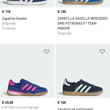
Precio
€ 110
Precio
€ 120
Zapatilla Gazelle
ZAPATILLA GAZELLE MERCEDES
Originals
AMG PETRONAS F1 TEAM
9 colores
INDOOR
Originals
Añadir a la lista de deseos
Añ
Precio actual
€ 63,60
Precio
€ 140
€ 60 Último precio más bajo
Zapatilla de golf Gazelle