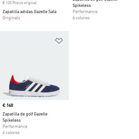
€ 120 Precio original
Spikeless
Zapatilla adidas Gazelle Sala
Performance
Originals
6 colores
Añadir a la lista de deseos
Precio
€ 140
Zapatilla de golf Gazelle
Spikeless
Performance
6 colores