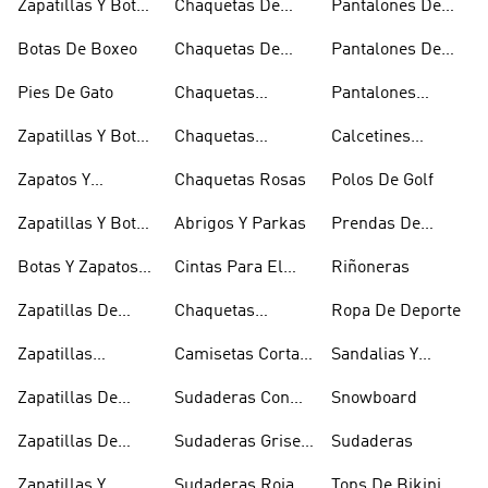
Zapatillas Y Botas
Chaquetas De
Pantalones De
Blancas
Esquí
Esquí
Botas De Boxeo
Chaquetas De
Pantalones De
Golf
Golf
Pies De Gato
Chaquetas
Pantalones
Impermeables
Negros
Zapatillas Y Botas
Chaquetas
Calcetines
Gore-tex
Marrones
Invisibles
Zapatos Y
Chaquetas Rosas
Polos De Golf
Zapatilllas
Zapatillas Y Botas
Abrigos Y Parkas
Prendas De
Doradas
Rojas
Compresión
Botas Y Zapatos
Cintas Para El
Riñoneras
Rosas
Pelo Y Viseras
Zapatillas De
Chaquetas
Ropa De Deporte
Rugby
Cortavientos
Zapatillas
Camisetas Cortas
Sandalias Y
Senderismo
Y Crop Tops
Chanclas Blancas
Zapatillas De
Sudaderas Con
Snowboard
Skate
Capucha Azules
Zapatillas De
Sudaderas Grises
Sudaderas
Tenis
Con Capucha
Zapatillas Y
Sudaderas Rojas
Tops De Bikini