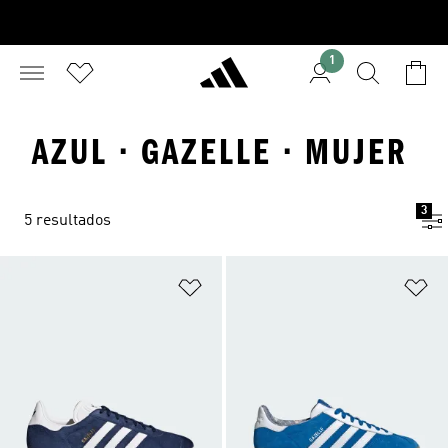
1
AZUL · GAZELLE · MUJER
3
5 resultados
Añadir a la lista de deseos
Añ