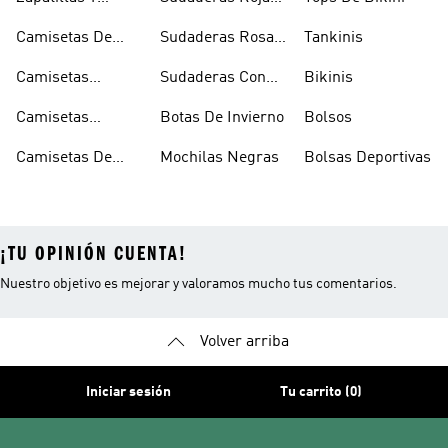
Calzado Verde
Con Capucha
Camisetas De
Sudaderas Rosas
Tankinis
Tirantes
Con Capucha
Camisetas
Sudaderas Con
Bikinis
Estampadas
Capucha Verde
Camisetas
Botas De Invierno
Bolsos
Blancas
Camisetas De
Mochilas Negras
Bolsas Deportivas
Manga Larga
¡TU OPINIÓN CUENTA!
Nuestro objetivo es mejorar y valoramos mucho tus comentarios.
Volver arriba
Iniciar sesión
Tu carrito (0)