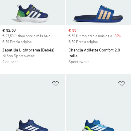
Precio actual
€ 32,50
Precio de venta
€ 35
€ 27,50 Último precio más bajo
€ 50 Último precio más bajo
-30%
Descu
€ 50 Precio original
€ 50 Precio original
Zapatilla Lightorama (Bebés)
Chancla Adilette Comfort 2.0
Niños Sportswear
Italia
2 colores
Sportswear
Añadir a la lista de deseos
Añ