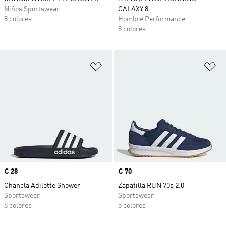
Niños Sportswear
GALAXY 8
8 colores
Hombre Performance
8 colores
Añadir a la lista de deseos
Añ
Precio
€ 28
Precio
€ 70
Chancla Adilette Shower
Zapatilla RUN 70s 2.0
Sportswear
Sportswear
8 colores
5 colores