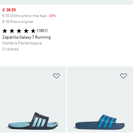
Precio de venta
€ 38,50
€ 55 Último precio más bajo
-30%
Descuento
€ 55 Precio original
(1801)
Zapatilla Galaxy 7 Running
Hombre Performance
5 colores
Añadir a la lista de deseos
Añ