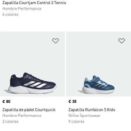
Zapatilla Courtjam Control 3 Tennis
Hombre Performance
6 colores
Añadir a la lista de deseos
Añ
Precio
€ 80
Precio
€ 35
Zapatilla de pádel Courtquick
Zapatilla Runfalcon 5 Kids
Hombre Performance
Niños Sportswear
2 colores
9 colores