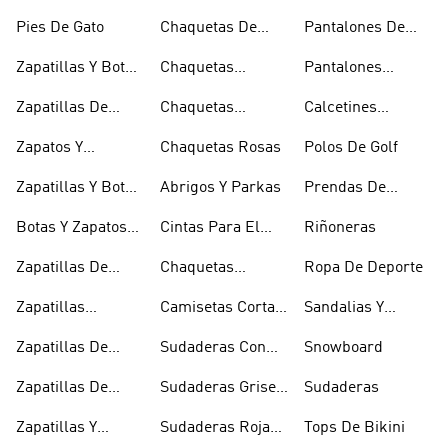
Esquí
Esquí
Pies De Gato
Chaquetas De
Pantalones De
Golf
Golf
Zapatillas Y Botas
Chaquetas
Pantalones
Gore-tex
Impermeables
Negros
Zapatillas De
Chaquetas
Calcetines
Halterofilia
Marrones
Invisibles
Zapatos Y
Chaquetas Rosas
Polos De Golf
Zapatilllas
Zapatillas Y Botas
Abrigos Y Parkas
Prendas De
Doradas
Rojas
Compresión
Botas Y Zapatos
Cintas Para El
Riñoneras
Rosas
Pelo Y Viseras
Zapatillas De
Chaquetas
Ropa De Deporte
Rugby
Cortavientos
Zapatillas
Camisetas Cortas
Sandalias Y
Senderismo
Y Crop Tops
Chanclas Blancas
Zapatillas De
Sudaderas Con
Snowboard
Skate
Capucha Azules
Zapatillas De
Sudaderas Grises
Sudaderas
Tenis
Con Capucha
Zapatillas Y
Sudaderas Rojas
Tops De Bikini