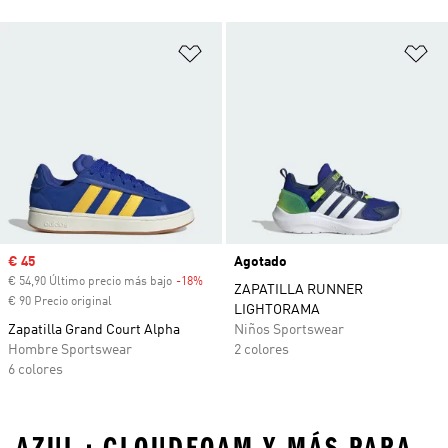
Añadir a la lista de deseos
Añ
Precio de venta
€ 45
Agotado
€ 54,90 Último precio más bajo
-18%
Descuento
ZAPATILLA RUNNER
€ 90 Precio original
LIGHTORAMA
Zapatilla Grand Court Alpha
Niños Sportswear
Hombre Sportswear
2 colores
6 colores