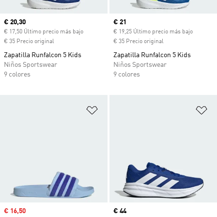
Precio actual
€ 20,30
Precio actual
€ 21
€ 17,50 Último precio más bajo
€ 19,25 Último precio más bajo
€ 35 Precio original
€ 35 Precio original
Zapatilla Runfalcon 5 Kids
Zapatilla Runfalcon 5 Kids
Niños Sportswear
Niños Sportswear
9 colores
9 colores
Añadir a la lista de deseos
Añ
Precio de venta
€ 16,50
Precio actual
€ 44