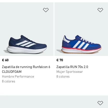
Añadir a la lista de deseos
Añ
Precio
€ 60
Precio
€ 70
Zapatilla de running Runfalcon 6
Zapatilla RUN 70s 2.0
CLOUDFOAM
Mujer Sportswear
Hombre Performance
8 colores
8 colores
Añ