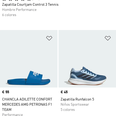
Zapatilla Courtjam Control 3 Tennis
Hombre Performance
6 colores
Añadir a la lista de deseos
Añ
Precio
€ 55
Precio
€ 45
CHANCLA ADILETTE CONFORT
Zapatilla Runfalcon 5
MERCEDES AMG PETRONAS F1
Niños Sportswear
TEAM
5 colores
Performance