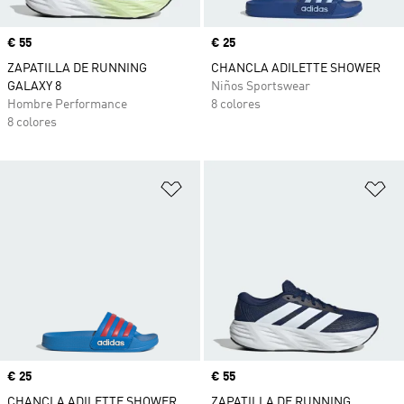
Precio
€ 55
Precio
€ 25
ZAPATILLA DE RUNNING
CHANCLA ADILETTE SHOWER
GALAXY 8
Niños Sportswear
Hombre Performance
8 colores
8 colores
Añadir a la lista de deseos
Añ
Precio
€ 25
Precio
€ 55
CHANCLA ADILETTE SHOWER
ZAPATILLA DE RUNNING