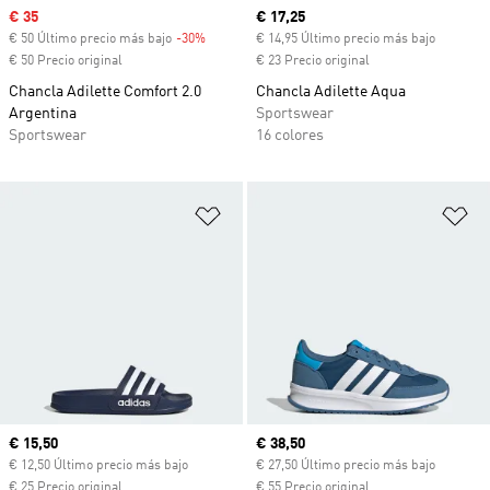
Precio de venta
€ 35
Precio actual
€ 17,25
€ 50 Último precio más bajo
-30%
Descuento
€ 14,95 Último precio más bajo
€ 50 Precio original
€ 23 Precio original
Chancla Adilette Comfort 2.0
Chancla Adilette Aqua
Argentina
Sportswear
Sportswear
16 colores
Añadir a la lista de deseos
Añ
Precio actual
€ 15,50
Precio actual
€ 38,50
€ 12,50 Último precio más bajo
€ 27,50 Último precio más bajo
€ 25 Precio original
€ 55 Precio original