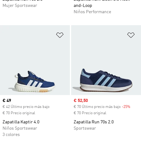
Mujer Sportswear
and-Loop
Niños Performance
Añadir a la lista de deseos
Añ
Precio actual
€ 49
Precio de venta
€ 52,50
€ 42 Último precio más bajo
€ 70 Último precio más bajo
-25%
Descu
€ 70 Precio original
€ 70 Precio original
Zapatilla Kaptir 4.0
Zapatilla Run 70s 2.0
Niños Sportswear
Sportswear
3 colores