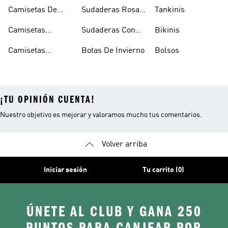
Calzado Verde
Con Capucha
Camisetas De
Sudaderas Rosas
Tankinis
Tirantes
Con Capucha
Camisetas
Sudaderas Con
Bikinis
Estampadas
Capucha Verde
Camisetas
Botas De Invierno
Bolsos
Blancas
¡TU OPINIÓN CUENTA!
Nuestro objetivo es mejorar y valoramos mucho tus comentarios.
Volver arriba
Iniciar sesión
Tu carrito (0)
ÚNETE AL CLUB Y GANA 250