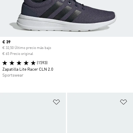
Precio actual
€ 39
€ 32,50 Último precio más bajo
€ 65 Precio original
(1593)
Zapatilla Lite Racer CLN 2.0
Sportswear
Añadir a la lista de deseos
Añ