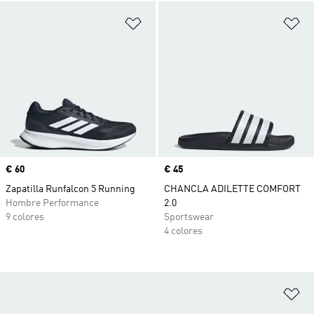
Añadir a la lista de deseos
Añ
Precio
€ 60
Precio
€ 45
Zapatilla Runfalcon 5 Running
CHANCLA ADILETTE COMFORT
Hombre Performance
2.0
9 colores
Sportswear
4 colores
Añ