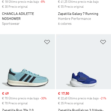
€ 18 Último precio más bajo
-8%
Descuento
€ 41,25 Último precio más bajo
€ 30 Precio original
€ 55 Precio original
CHANCLA ADILETTE
Zapatilla Galaxy 7 Running
NOSHOWER
Hombre Performance
Sportswear
6 colores
Añadir a la lista de deseos
Añ
Precio de venta
€ 49
Precio de venta
€ 17,50
€ 70 Último precio más bajo
-30%
Descuento
€ 22,40 Último precio más bajo
-21%
Des
€ 70 Precio original
€ 35 Precio original
Zapatilla Run 70s 2.0
Zapatilla RunFalcon 3.0 Hook-