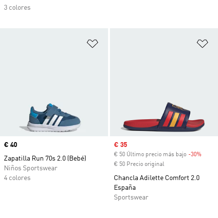
3 colores
Añadir a la lista de deseos
Añ
Precio
€ 40
Precio de venta
€ 35
€ 50 Último precio más bajo
-30%
Descu
Zapatilla Run 70s 2.0 (Bebé)
€ 50 Precio original
Niños Sportswear
4 colores
Chancla Adilette Comfort 2.0
España
Sportswear