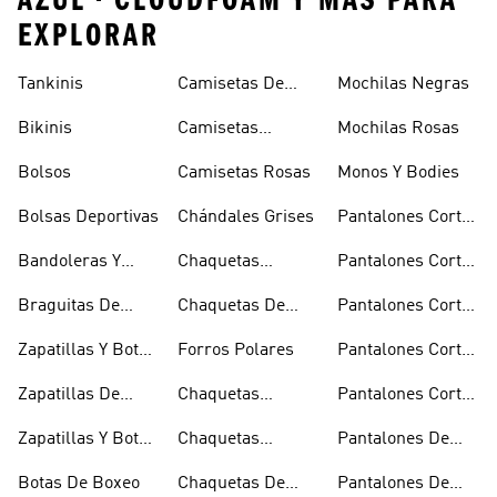
AZUL • CLOUDFOAM Y MÁS PARA
EXPLORAR
Tankinis
Camisetas De
Mochilas Negras
Manga Larga
Bikinis
Camisetas
Mochilas Rosas
Naranjas
Bolsos
Camisetas Rosas
Monos Y Bodies
Bolsas Deportivas
Chándales Grises
Pantalones Cortos
De Baloncesto
Bandoleras Y
Chaquetas
Pantalones Cortos
Bolsas De
Bomber Y Abrigos
Blancos
Braguitas De
Chaquetas De
Pantalones Cortos
Hombro
Acolchados
Bikini Y Tankini
Invierno
De Golf
Zapatillas Y Botas
Forros Polares
Pantalones Cortos
Azules
Negros
Zapatillas De
Chaquetas
Pantalones Cortos
Baloncesto
Técnicas
Por La Rodilla
Zapatillas Y Botas
Chaquetas
Pantalones De
Blancas
Blancas
Chándal
Botas De Boxeo
Chaquetas De
Pantalones De