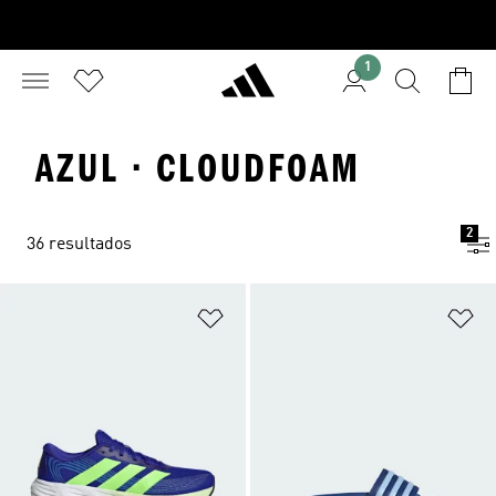
1
AZUL · CLOUDFOAM
2
36 resultados
Añadir a la lista de deseos
Añ