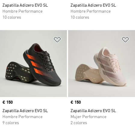
Zapatilla Adizero EVO SL
Zapatilla Adizero EVO SL
Hombre Performance
Hombre Performance
10 colores
10 colores
Añadir a la lista de deseos
Añ
Precio
€ 150
Precio
€ 150
Zapatilla Adizero EVO SL
Zapatilla Adizero EVO SL
Hombre Performance
Mujer Performance
9 colores
2 colores