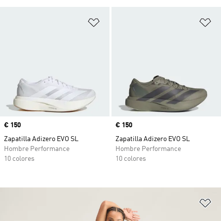
Añadir a la lista de deseos
Añ
Precio
€ 150
Precio
€ 150
Zapatilla Adizero EVO SL
Zapatilla Adizero EVO SL
Hombre Performance
Hombre Performance
10 colores
10 colores
Añ