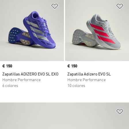
Añadir a la lista de deseos
Añ
Precio
€ 150
Precio
€ 150
Zapatillas ADIZERO EVO SL EXO
Zapatilla Adizero EVO SL
Hombre Performance
Hombre Performance
6 colores
10 colores
Añ