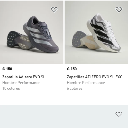
Añadir a la lista de deseos
Añ
Precio
€ 150
Precio
€ 150
Zapatilla Adizero EVO SL
Zapatillas ADIZERO EVO SL EXO
Hombre Performance
Hombre Performance
10 colores
6 colores
Añ