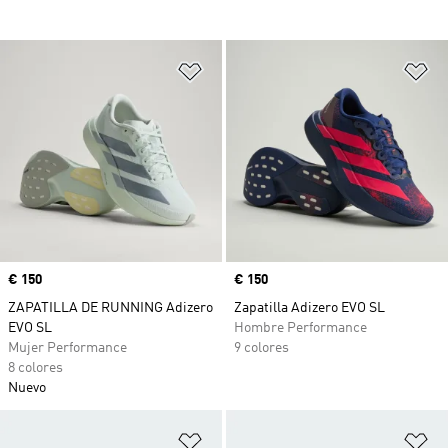
Añadir a la lista de deseos
Añ
Precio
€ 150
Precio
€ 150
ZAPATILLA DE RUNNING Adizero
Zapatilla Adizero EVO SL
EVO SL
Hombre Performance
Mujer Performance
9 colores
8 colores
Nuevo
Añadir a la lista de deseos
Añ