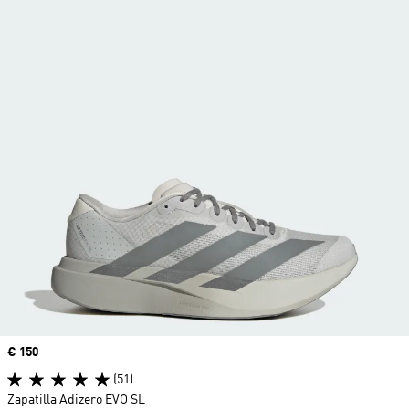
Precio
€ 150
(51)
Zapatilla Adizero EVO SL