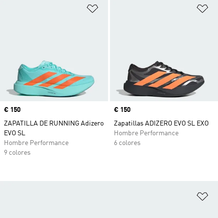
Añadir a la lista de deseos
Añ
Precio
€ 150
Precio
€ 150
ZAPATILLA DE RUNNING Adizero
Zapatillas ADIZERO EVO SL EXO
EVO SL
Hombre Performance
Hombre Performance
6 colores
9 colores
Añ