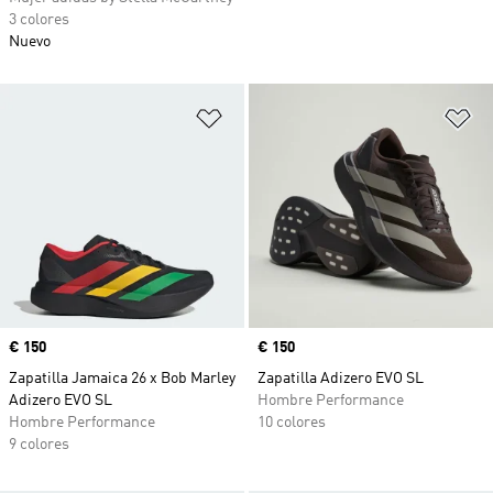
3 colores
Nuevo
Añadir a la lista de deseos
Añ
Precio
€ 150
Precio
€ 150
Zapatilla Jamaica 26 x Bob Marley
Zapatilla Adizero EVO SL
Adizero EVO SL
Hombre Performance
Hombre Performance
10 colores
9 colores