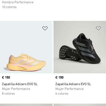
Hombre Performance
10 colores
Añadir a la lista de deseos
Añ
Precio
€ 150
Precio
€ 150
Zapatilla Adizero EVO SL
Zapatilla Adizero EVO SL
Mujer Performance
Mujer Performance
8 colores
6 colores