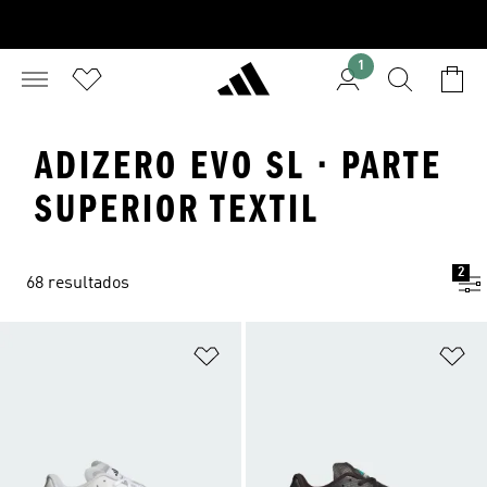
1
ADIZERO EVO SL · PARTE
SUPERIOR TEXTIL
2
68 resultados
Añadir a la lista de deseos
Añ