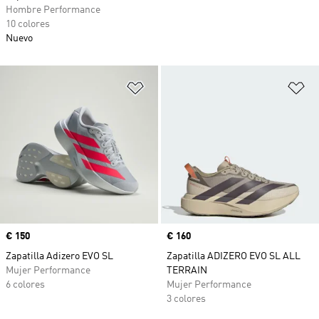
Hombre Performance
10 colores
Nuevo
Añadir a la lista de deseos
Añ
Precio
€ 150
Precio
€ 160
Zapatilla Adizero EVO SL
Zapatilla ADIZERO EVO SL ALL
Mujer Performance
TERRAIN
6 colores
Mujer Performance
3 colores