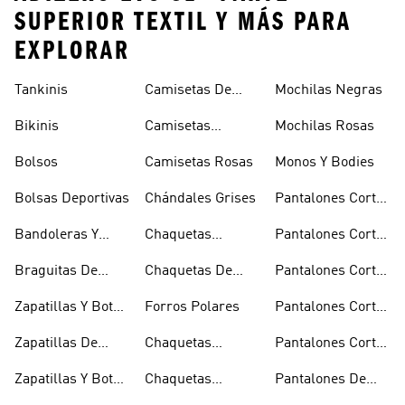
SUPERIOR TEXTIL Y MÁS PARA
EXPLORAR
Tankinis
Camisetas De
Mochilas Negras
Manga Larga
Bikinis
Camisetas
Mochilas Rosas
Naranjas
Bolsos
Camisetas Rosas
Monos Y Bodies
Bolsas Deportivas
Chándales Grises
Pantalones Cortos
De Baloncesto
Bandoleras Y
Chaquetas
Pantalones Cortos
Bolsas De
Bomber Y Abrigos
Blancos
Braguitas De
Chaquetas De
Pantalones Cortos
Hombro
Acolchados
Bikini Y Tankini
Invierno
De Golf
Zapatillas Y Botas
Forros Polares
Pantalones Cortos
Azules
Negros
Zapatillas De
Chaquetas
Pantalones Cortos
Baloncesto
Técnicas
Por La Rodilla
Zapatillas Y Botas
Chaquetas
Pantalones De
Blancas
Blancas
Chándal