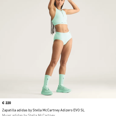
Precio
€ 220
Zapatilla adidas by Stella McCartney Adizero EVO SL
Mujer adidas by Stella McCartney