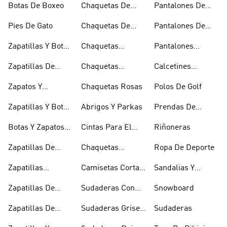
Botas De Boxeo
Chaquetas De
Pantalones De
Esquí
Esquí
Pies De Gato
Chaquetas De
Pantalones De
Golf
Golf
Zapatillas Y Botas
Chaquetas
Pantalones
Gore-tex
Impermeables
Negros
Zapatillas De
Chaquetas
Calcetines
Halterofilia
Marrones
Invisibles
Zapatos Y
Chaquetas Rosas
Polos De Golf
Zapatilllas
Zapatillas Y Botas
Abrigos Y Parkas
Prendas De
Doradas
Rojas
Compresión
Botas Y Zapatos
Cintas Para El
Riñoneras
Rosas
Pelo Y Viseras
Zapatillas De
Chaquetas
Ropa De Deporte
Rugby
Cortavientos
Zapatillas
Camisetas Cortas
Sandalias Y
Senderismo
Y Crop Tops
Chanclas Blancas
Zapatillas De
Sudaderas Con
Snowboard
Skate
Capucha Azules
Zapatillas De
Sudaderas Grises
Sudaderas
Tenis
Con Capucha