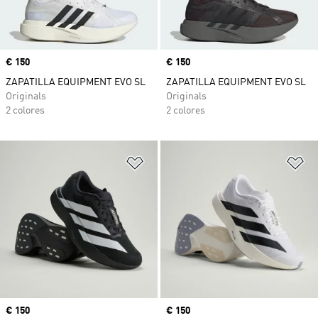
Precio
€ 150
Precio
€ 150
ZAPATILLA EQUIPMENT EVO SL
ZAPATILLA EQUIPMENT EVO SL
Originals
Originals
2 colores
2 colores
Añadir a la lista de deseos
Añ
Precio
€ 150
Precio
€ 150