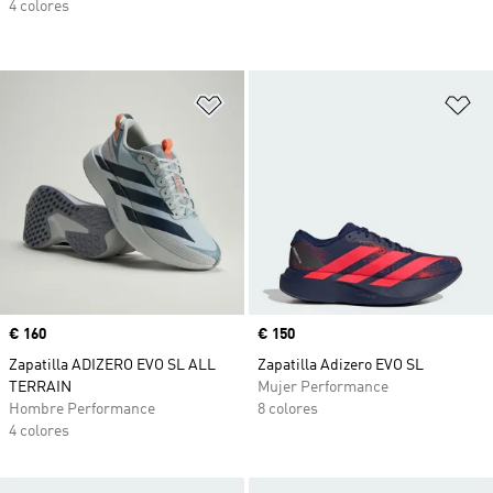
4 colores
Añadir a la lista de deseos
Añ
Precio
€ 160
Precio
€ 150
Zapatilla ADIZERO EVO SL ALL
Zapatilla Adizero EVO SL
TERRAIN
Mujer Performance
Hombre Performance
8 colores
4 colores