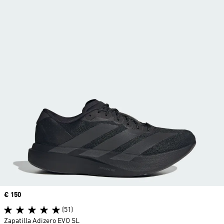
Precio
€ 150
(51)
Zapatilla Adizero EVO SL