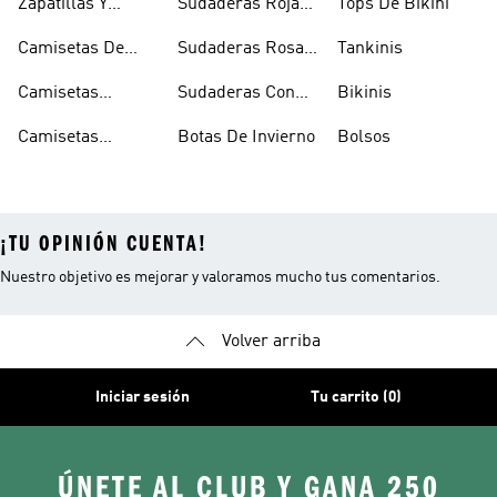
Zapatillas Y
Sudaderas Rojas
Tops De Bikini
Calzado Verde
Con Capucha
Camisetas De
Sudaderas Rosas
Tankinis
Tirantes
Con Capucha
Camisetas
Sudaderas Con
Bikinis
Estampadas
Capucha Verde
Camisetas
Botas De Invierno
Bolsos
Blancas
¡TU OPINIÓN CUENTA!
Nuestro objetivo es mejorar y valoramos mucho tus comentarios.
Volver arriba
Iniciar sesión
Tu carrito (0)
ÚNETE AL CLUB Y GANA 250