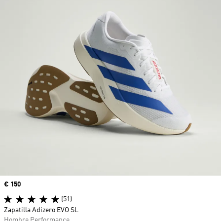
Precio
€ 150
(51)
Zapatilla Adizero EVO SL
Hombre Performance