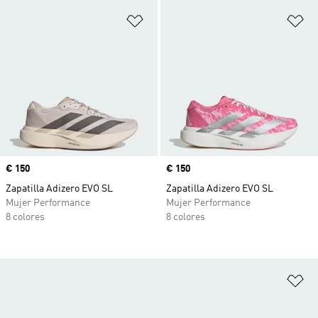
Añadir a la lista de deseos
Añ
Precio
€ 150
Precio
€ 150
Zapatilla Adizero EVO SL
Zapatilla Adizero EVO SL
Mujer Performance
Mujer Performance
8 colores
8 colores
Añ