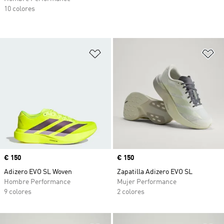
10 colores
Añadir a la lista de deseos
Añ
Precio
€ 150
Precio
€ 150
Adizero EVO SL Woven
Zapatilla Adizero EVO SL
Hombre Performance
Mujer Performance
9 colores
2 colores