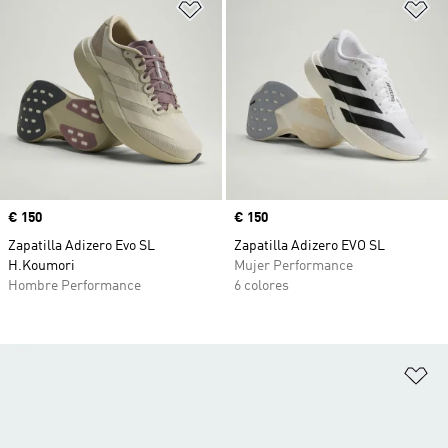
Añadir a la lista de deseos
Añ
Precio
€ 150
Precio
€ 150
Zapatilla Adizero Evo SL
Zapatilla Adizero EVO SL
H.Koumori
Mujer Performance
Hombre Performance
6 colores
Añ