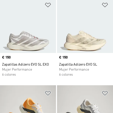
Añadir a la lista de deseos
Añ
Precio
€ 150
Precio
€ 150
Zapatillas Adizero EVO SL EXO
Zapatilla Adizero EVO SL
Mujer Performance
Mujer Performance
6 colores
6 colores
Añadir a la lista de deseos
Añ