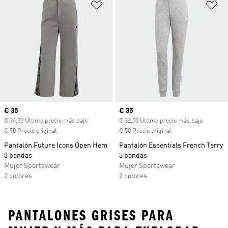
Añadir a la lista de deseos
Añ
Precio actual
€ 35
Precio actual
€ 35
€ 34,30 Último precio más bajo
€ 32,50 Último precio más bajo
€ 70 Precio original
€ 50 Precio original
Pantalón Future Icons Open Hem
Pantalón Essentials French Terry
3 bandas
3 bandas
Mujer Sportswear
Mujer Sportswear
2 colores
2 colores
PANTALONES GRISES PARA