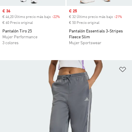
Precio de venta
€ 36
Precio de venta
€ 25
€ 46,20 Último precio más bajo
-22%
Descuento
€ 32 Último precio más bajo
-21%
Descu
€ 60 Precio original
€ 50 Precio original
Pantalón Tiro 25
Pantalón Essentials 3-Stripes
Mujer Performance
Fleece Slim
3 colores
Mujer Sportswear
Añ