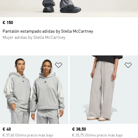
Precio
€ 150
Pantalón estampado adidas by Stella McCartney
Mujer adidas by Stella McCartney
Añadir a la lista de deseos
Añ
Precio actual
€ 40
Precio actual
€ 38,50
€ 37,60 Último precio más bajo
€ 35,75 Último precio más bajo