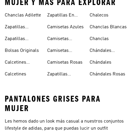
MUJER Y MÁS PARA EXPLORAR
Chanclas Adilette
Zapatillas En
Chalecos
Oferta
Zapatillas
Camisetas Azules
Chanclas Blancas
Sambas Blancas
Zapatillas
Camisetas
Chanclas
Superstar
Negras
Bolsas Originals
Camisetas
Chándales
Blancas
Originals
Blancos
Calcetines
Camisetas Rosas
Chándales
Tobilleros
Calcetines
Zapatillas
Chándales Rosas
Blancos
Campus
PANTALONES GRISES PARA
MUJER
Les hemos dado un look más casual a nuestros conjuntos
lifestyle de adidas, para que puedas lucir un outfit