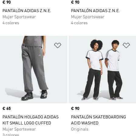
Precio
€ 90
Precio
€ 90
PANTALÓN ADIDAS Z.N.E.
PANTALÓN ADIDAS Z.N.E.
Mujer Sportswear
Mujer Sportswear
4 colores
4 colores
Añadir a la lista de deseos
Añ
Precio
€ 65
Precio
€ 90
PANTALÓN HOLGADO ADIDAS
PANTALÓN SKATEBOARDING
KIT SMALL LOGO CUFFED
ACID WASHED
Mujer Sportswear
Originals
3 colores