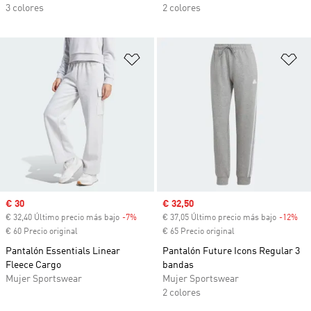
3 colores
2 colores
Añadir a la lista de deseos
Añ
Precio de venta
€ 30
Precio de venta
€ 32,50
€ 32,40 Último precio más bajo
-7%
Descuento
€ 37,05 Último precio más bajo
-12%
Des
€ 60 Precio original
€ 65 Precio original
Pantalón Essentials Linear
Pantalón Future Icons Regular 3
Fleece Cargo
bandas
Mujer Sportswear
Mujer Sportswear
2 colores