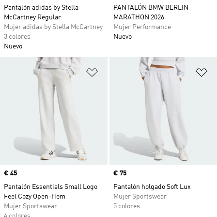
Pantalón adidas by Stella
PANTALÓN BMW BERLIN-
McCartney Regular
MARATHON 2026
Mujer adidas by Stella McCartney
Mujer Performance
3 colores
Nuevo
Nuevo
Añadir a la lista de deseos
Añ
Precio
€ 45
Precio
€ 75
Pantalón Essentials Small Logo
Pantalón holgado Soft Lux
Feel Cozy Open-Hem
Mujer Sportswear
Mujer Sportswear
5 colores
4 colores