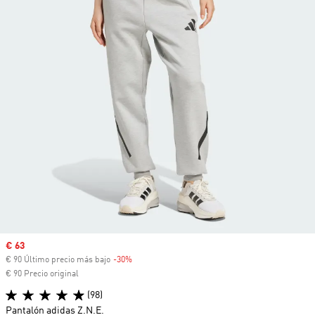
Precio de venta
€ 63
€ 90 Último precio más bajo
-30%
Descuento
€ 90 Precio original
(98)
Pantalón adidas Z.N.E.