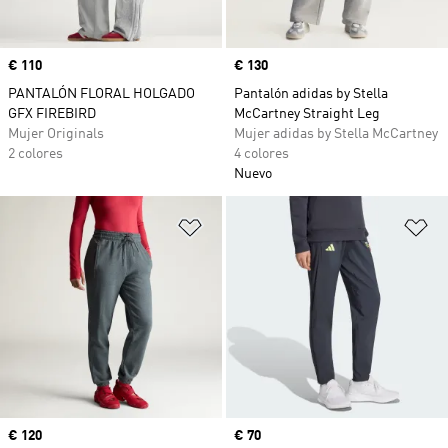
Precio
€ 110
Precio
€ 130
PANTALÓN FLORAL HOLGADO
Pantalón adidas by Stella
GFX FIREBIRD
McCartney Straight Leg
Mujer Originals
Mujer adidas by Stella McCartney
2 colores
4 colores
Nuevo
Añadir a la lista de deseos
Añ
Precio
€ 120
Precio
€ 70