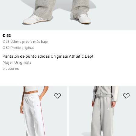
Precio actual
€ 52
€ 36 Último precio más bajo
€ 80 Precio original
Pantalón de punto adidas Originals Athletic Dept
Mujer Originals
5 colores
Añadir a la lista de deseos
Añ