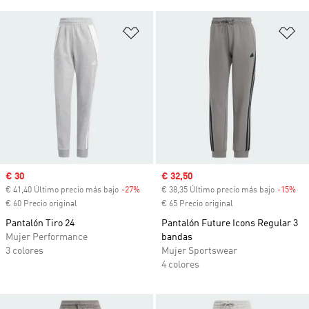
Añadir a la lista de deseos
Añ
Precio de venta
€ 30
Precio de venta
€ 32,50
€ 41,40 Último precio más bajo
-27%
Descuento
€ 38,35 Último precio más bajo
-15%
Des
€ 60 Precio original
€ 65 Precio original
Pantalón Tiro 24
Pantalón Future Icons Regular 3
Mujer Performance
bandas
3 colores
Mujer Sportswear
4 colores