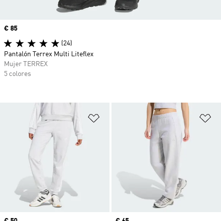
Precio
€ 85
(24)
Pantalón Terrex Multi Liteflex
Mujer TERREX
5 colores
Añadir a la lista de deseos
Añ