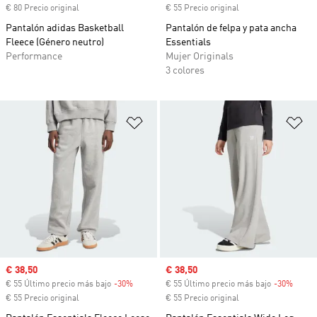
€ 80 Precio original
€ 55 Precio original
Pantalón adidas Basketball
Pantalón de felpa y pata ancha
Fleece (Género neutro)
Essentials
Performance
Mujer Originals
3 colores
Añadir a la lista de deseos
Añ
Precio de venta
€ 38,50
Precio de venta
€ 38,50
€ 55 Último precio más bajo
-30%
Descuento
€ 55 Último precio más bajo
-30%
Descu
€ 55 Precio original
€ 55 Precio original