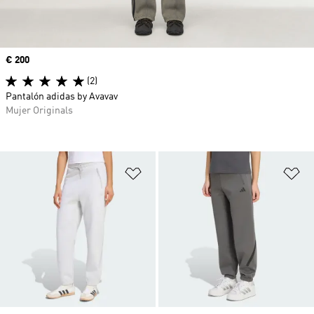
Precio
€ 200
(2)
Pantalón adidas by Avavav
Mujer Originals
Añadir a la lista de deseos
Añ