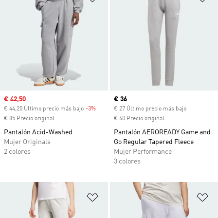
Precio de venta
€ 42,50
Precio actual
€ 36
€ 44,20 Último precio más bajo
-3%
Descuento
€ 27 Último precio más bajo
€ 85 Precio original
€ 60 Precio original
Pantalón Acid-Washed
Pantalón AEROREADY Game and
Mujer Originals
Go Regular Tapered Fleece
2 colores
Mujer Performance
3 colores
Añadir a la lista de deseos
Añ