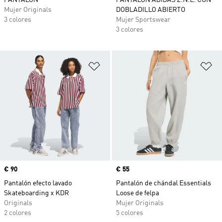
PANTALÓN
PANTALÓN ADIDAS Z.N.E. CON
Mujer Originals
DOBLADILLO ABIERTO
3 colores
Mujer Sportswear
3 colores
Añadir a la lista de deseos
Añ
Precio
€ 90
Precio
€ 55
Pantalón efecto lavado
Pantalón de chándal Essentials
Skateboarding x KDR
Loose de felpa
Originals
Mujer Originals
2 colores
5 colores