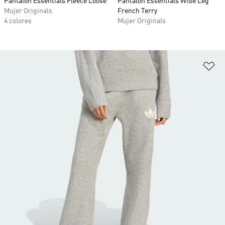
Pantalón Essentials Fleece Loose
Pantalón Essentials Wide Leg
Mujer Originals
French Terry
4 colores
Mujer Originals
Añ