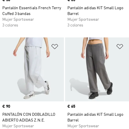
Precio
€ 50
Precio
€ 65
Pantalón Essentials French Terry
Pantalón adidas KIT Small Logo
Cuffed 3 bandas
Barrel
Mujer Sportswear
Mujer Sportswear
3 colores
3 colores
Añadir a la lista de deseos
Añ
Precio
€ 90
Precio
€ 65
PANTALÓN CON DOBLADILLO
Pantalón adidas KIT Small Logo
ABIERTO ADIDAS Z.N.E.
Barrel
Mujer Sportswear
Mujer Sportswear