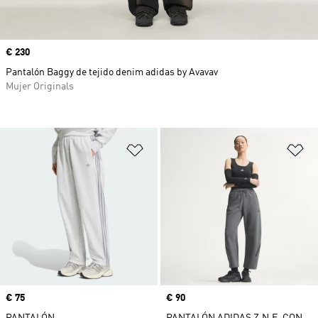
Precio
€ 230
Pantalón Baggy de tejido denim adidas by Avavav
Mujer Originals
Añadir a la lista de deseos
Añ
Precio
€ 75
Precio
€ 90