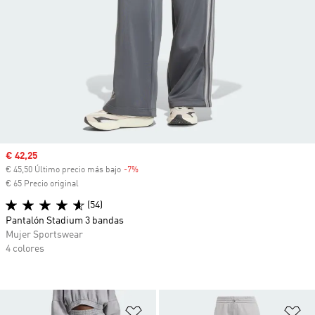
Precio de venta
€ 42,25
€ 45,50 Último precio más bajo
-7%
Descuento
€ 65 Precio original
(54)
Pantalón Stadium 3 bandas
Mujer Sportswear
4 colores
Añadir a la lista de deseos
Añ