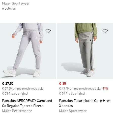
Mujer Sportswear
6 colores
Añadir a la lista de deseos
Añ
Precio actual
€ 27,50
Precio de venta
€ 35
€ 27,50 Último precio más bajo
€ 43,40 Último precio más bajo
-19%
Des
€ 55 Precio original
€ 70 Precio original
Pantalón AEROREADY Game and
Pantalón Future Icons Open Hem
Go Regular Tapered Fleece
3 bandas
Mujer Performance
Mujer Sportswear