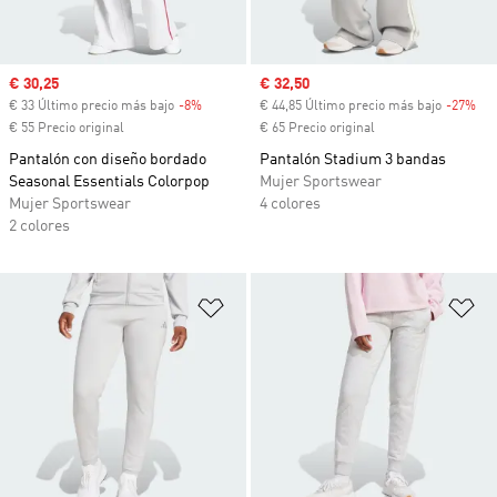
Precio de venta
€ 30,25
Precio de venta
€ 32,50
€ 33 Último precio más bajo
-8%
Descuento
€ 44,85 Último precio más bajo
-27%
Des
€ 55 Precio original
€ 65 Precio original
Pantalón con diseño bordado
Pantalón Stadium 3 bandas
Seasonal Essentials Colorpop
Mujer Sportswear
Mujer Sportswear
4 colores
2 colores
Añadir a la lista de deseos
Añ