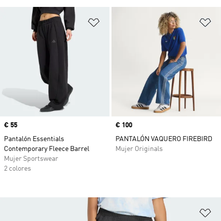
Añadir a la lista de deseos
Añ
Precio
€ 55
Precio
€ 100
Pantalón Essentials
PANTALÓN VAQUERO FIREBIRD
Contemporary Fleece Barrel
Mujer Originals
Mujer Sportswear
2 colores
Añ