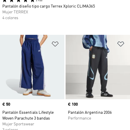
(13)
Pantalón diseño tipo cargo Terrex Xploric CLIMA365
Mujer TERREX
4 colores
Añadir a la lista de deseos
Añ
Precio
€ 50
Precio
€ 100
Pantalón Essentials Lifestyle
Pantalón Argentina 2006
Woven Parachute 3 bandas
Performance
Mujer Sportswear