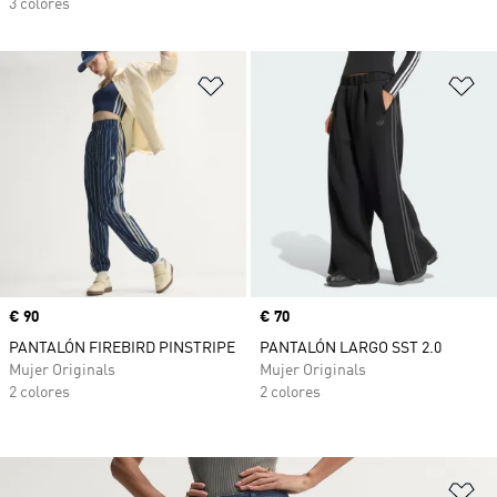
3 colores
Añadir a la lista de deseos
Añ
Precio
€ 90
Precio
€ 70
PANTALÓN FIREBIRD PINSTRIPE
PANTALÓN LARGO SST 2.0
Mujer Originals
Mujer Originals
2 colores
2 colores
Añ