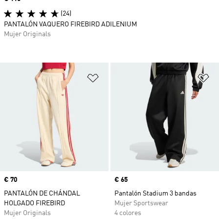
(24)
PANTALÓN VAQUERO FIREBIRD ADILENIUM
Mujer Originals
Añadir a la lista de deseos
Añ
Precio
€ 70
Precio
€ 65
PANTALÓN DE CHÁNDAL
Pantalón Stadium 3 bandas
HOLGADO FIREBIRD
Mujer Sportswear
Mujer Originals
4 colores