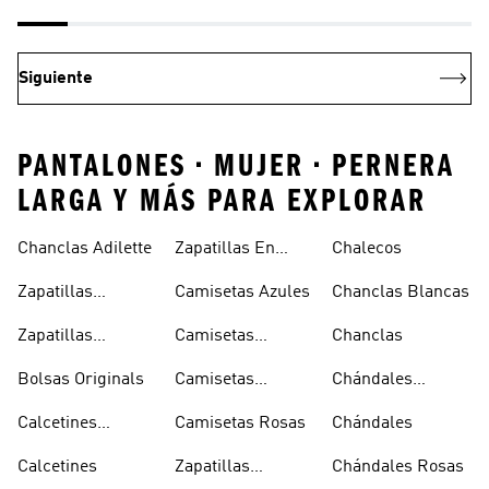
Siguiente
PANTALONES • MUJER • PERNERA
LARGA Y MÁS PARA EXPLORAR
Chanclas Adilette
Zapatillas En
Chalecos
Oferta
Zapatillas
Camisetas Azules
Chanclas Blancas
Sambas Blancas
Zapatillas
Camisetas
Chanclas
Superstar
Negras
Bolsas Originals
Camisetas
Chándales
Blancas
Originals
Blancos
Calcetines
Camisetas Rosas
Chándales
Tobilleros
Calcetines
Zapatillas
Chándales Rosas
Blancos