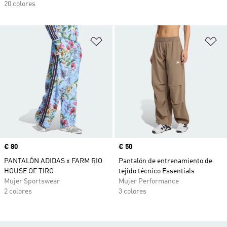
20 colores
Añadir a la lista de deseos
Añ
Precio
€ 80
Precio
€ 50
PANTALÓN ADIDAS x FARM RIO
Pantalón de entrenamiento de
HOUSE OF TIRO
tejido técnico Essentials
Mujer Sportswear
Mujer Performance
2 colores
3 colores