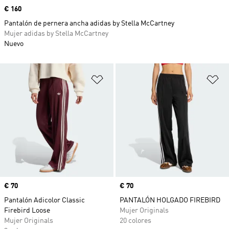
Precio
€ 160
Pantalón de pernera ancha adidas by Stella McCartney
Mujer adidas by Stella McCartney
Nuevo
Añadir a la lista de deseos
Añ
Precio
€ 70
Precio
€ 70
Pantalón Adicolor Classic
PANTALÓN HOLGADO FIREBIRD
Firebird Loose
Mujer Originals
Mujer Originals
20 colores