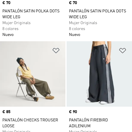
Precio
€ 70
Precio
€ 70
PANTALÓN SATIN POLKA DOTS
PANTALÓN SATIN POLKA DOTS
WIDE LEG
WIDE LEG
Mujer Originals
Mujer Originals
8 colores
8 colores
Nuevo
Nuevo
Añadir a la lista de deseos
Añ
Precio
€ 85
Precio
€ 90
PANTALÓN CHECKS TROUSER
PANTALÓN FIREBIRD
LOOSE
ADILENIUM