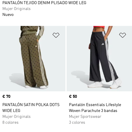
PANTALÓN TEJIDO DENIM PLISADO WIDE LEG
Mujer Originals
Nuevo
Añadir a la lista de deseos
Añ
Precio
€ 70
Precio
€ 50
PANTALÓN SATIN POLKA DOTS
Pantalón Essentials Lifestyle
WIDE LEG
Woven Parachute 3 bandas
Mujer Originals
Mujer Sportswear
8 colores
3 colores