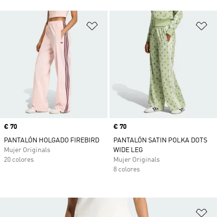
Añadir a la lista de deseos
Añ
Precio
€ 70
Precio
€ 70
PANTALÓN HOLGADO FIREBIRD
PANTALÓN SATIN POLKA DOTS
Mujer Originals
WIDE LEG
20 colores
Mujer Originals
8 colores
Añ