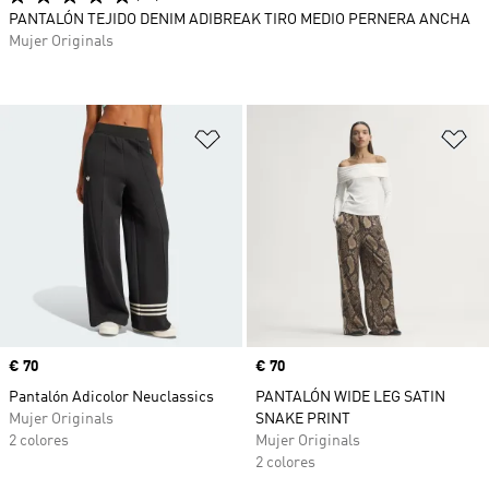
PANTALÓN TEJIDO DENIM ADIBREAK TIRO MEDIO PERNERA ANCHA
Mujer Originals
Añadir a la lista de deseos
Añ
Precio
€ 70
Precio
€ 70
Pantalón Adicolor Neuclassics
PANTALÓN WIDE LEG SATIN
Mujer Originals
SNAKE PRINT
2 colores
Mujer Originals
2 colores