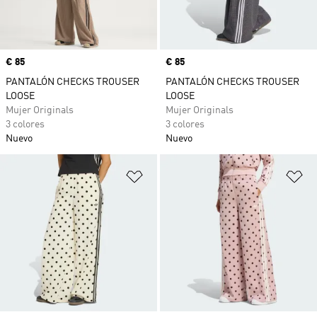
Precio
€ 85
Precio
€ 85
PANTALÓN CHECKS TROUSER
PANTALÓN CHECKS TROUSER
LOOSE
LOOSE
Mujer Originals
Mujer Originals
3 colores
3 colores
Nuevo
Nuevo
Añadir a la lista de deseos
Añ