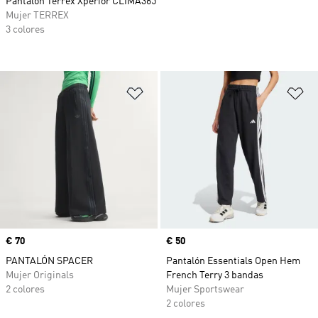
Pantalón Terrex Xperior CLIMA365
Mujer TERREX
3 colores
Añadir a la lista de deseos
Añ
Precio
€ 70
Precio
€ 50
PANTALÓN SPACER
Pantalón Essentials Open Hem
Mujer Originals
French Terry 3 bandas
2 colores
Mujer Sportswear
2 colores