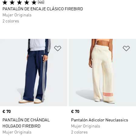
(46)
PANTALÓN DE ENCAJE CLÁSICO FIREBIRD
Mujer Originals
2 colores
Añadir a la lista de deseos
Añ
Precio
€ 70
Precio
€ 70
PANTALÓN DE CHÁNDAL
Pantalón Adicolor Neuclassics
HOLGADO FIREBIRD
Mujer Originals
Mujer Originals
2 colores