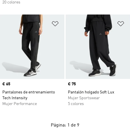
20 colores
Añadir a la lista de deseos
Añ
Precio
€ 65
Precio
€ 75
Pantalones de entrenamiento
Pantalón holgado Soft Lux
Tech Intensity
Mujer Sportswear
Mujer Performance
5 colores
Página: 1 de 9