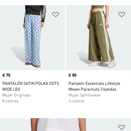
Añadir a la lista de deseos
Añ
Precio
€ 70
Precio
€ 50
PANTALÓN SATIN POLKA DOTS
Pantalón Essentials Lifestyle
WIDE LEG
Woven Parachute 3 bandas
Mujer Originals
Mujer Sportswear
8 colores
3 colores
Añ