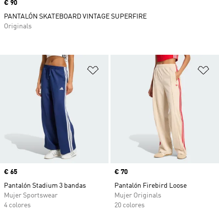
Precio
€ 90
PANTALÓN SKATEBOARD VINTAGE SUPERFIRE
Originals
Añadir a la lista de deseos
Añ
Precio
€ 65
Precio
€ 70
Pantalón Stadium 3 bandas
Pantalón Firebird Loose
Mujer Sportswear
Mujer Originals
4 colores
20 colores