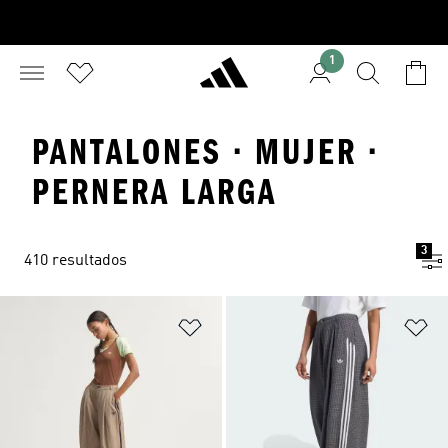
1
PANTALONES · MUJER ·
PERNERA LARGA
3
410 resultados
Añadir a la lista de deseos
Añ