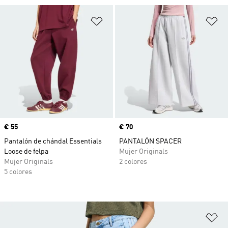
Añadir a la lista de deseos
Añ
Precio
€ 55
Precio
€ 70
Pantalón de chándal Essentials
PANTALÓN SPACER
Loose de felpa
Mujer Originals
Mujer Originals
2 colores
5 colores
Añ