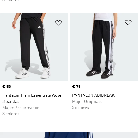
3 colores
Añadir a la lista de deseos
Añ
Precio
€ 50
Precio
€ 75
Pantalón Train Essentials Woven
PANTALÓN ADIBREAK
3 bandas
Mujer Originals
Mujer Performance
5 colores
3 colores