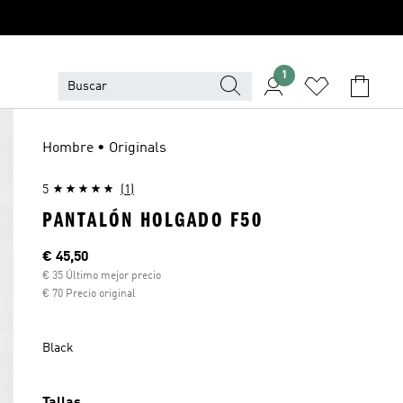
1
Hombre • Originals
5
(1)
PANTALÓN HOLGADO F50
Precio actual
€ 45,50
€ 35 Último mejor precio
€ 70 Precio original
Black