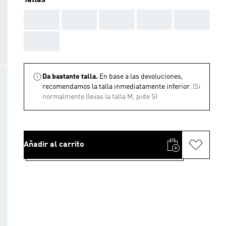
Tallas
AAA
AAA
AAA
AAA
AAA
AAA
Da bastante talla.
En base a las devoluciones,
recomendamos la talla inmediatamente inferior.
(Si
normalmente llevas la talla M, pide S)
Añadir al carrito