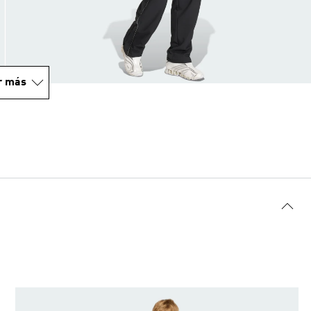
r más