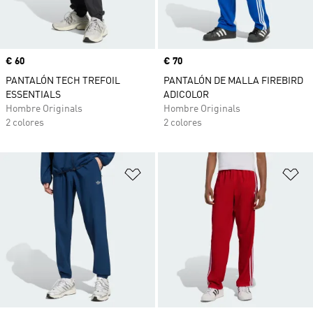
Precio
€ 60
Precio
€ 70
PANTALÓN TECH TREFOIL
PANTALÓN DE MALLA FIREBIRD
ESSENTIALS
ADICOLOR
Hombre Originals
Hombre Originals
2 colores
2 colores
Añadir a la lista de deseos
Añ