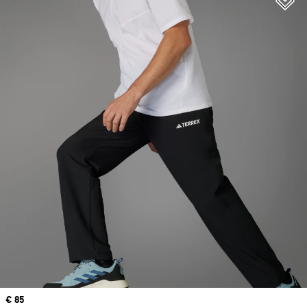
Precio
€ 85