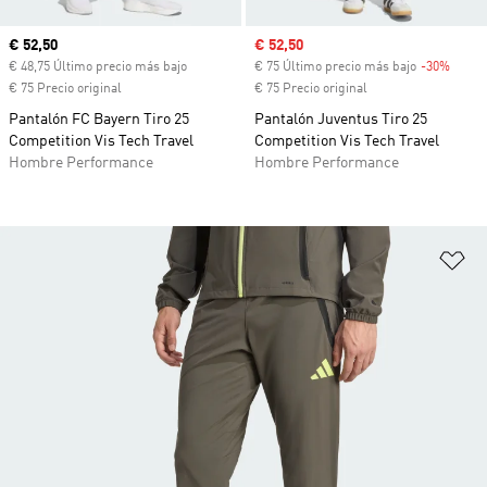
Precio actual
€ 52,50
Precio de venta
€ 52,50
€ 48,75 Último precio más bajo
€ 75 Último precio más bajo
-30%
Descu
€ 75 Precio original
€ 75 Precio original
Pantalón FC Bayern Tiro 25
Pantalón Juventus Tiro 25
Competition Vis Tech Travel
Competition Vis Tech Travel
Hombre Performance
Hombre Performance
Añ