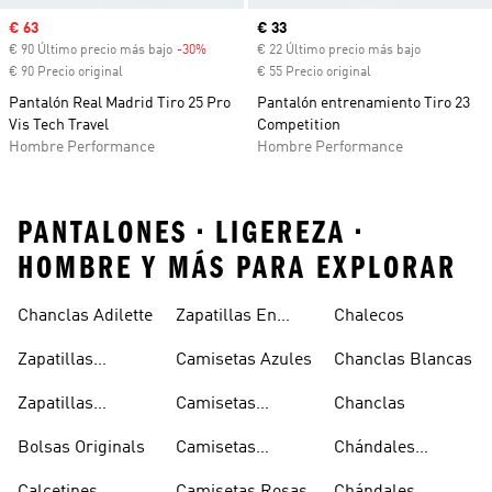
Precio de venta
€ 63
Precio actual
€ 33
€ 90 Último precio más bajo
-30%
Descuento
€ 22 Último precio más bajo
€ 90 Precio original
€ 55 Precio original
Pantalón Real Madrid Tiro 25 Pro
Pantalón entrenamiento Tiro 23
Vis Tech Travel
Competition
Hombre Performance
Hombre Performance
PANTALONES • LIGEREZA •
HOMBRE Y MÁS PARA EXPLORAR
Chanclas Adilette
Zapatillas En
Chalecos
Oferta
Zapatillas
Camisetas Azules
Chanclas Blancas
Sambas Blancas
Zapatillas
Camisetas
Chanclas
Superstar
Negras
Bolsas Originals
Camisetas
Chándales
Blancas
Originals
Blancos