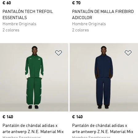
Precio
€ 60
Precio
€ 70
PANTALÓN TECH TREFOIL
PANTALÓN DE MALLA FIREBIRD
ESSENTIALS
ADICOLOR
Hombre Originals
Hombre Originals
2 colores
2 colores
Añadir a la lista de deseos
Añ
Precio
€ 140
Precio
€ 140
Pantalón de chándal adidas x
Pantalón de chándal adidas x
arte antwerp Z.N.E. Material Mix
arte antwerp Z.N.E. Material Mix