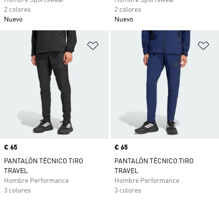
Hombre Sportswear
Hombre Sportswear
2 colores
2 colores
Nuevo
Nuevo
Añadir a la lista de deseos
Añ
Precio
€ 65
Precio
€ 65
PANTALÓN TÉCNICO TIRO
PANTALÓN TÉCNICO TIRO
TRAVEL
TRAVEL
Hombre Performance
Hombre Performance
3 colores
3 colores