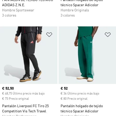
PANTALÓN DE TEJIDO TÉCNICO
Pantalón holgado de tejido
ADIDAS Z.N.E.
técnico Spacer Adicolor
Hombre Sportswear
Hombre Originals
3 colores
3 colores
Añadir a la lista de deseos
Añ
Precio actual
€ 52,50
Precio actual
€ 52
€ 48,75 Último precio más bajo
€ 36 Último precio más bajo
€ 75 Precio original
€ 80 Precio original
Pantalón Liverpool FC Tiro 25
Pantalón holgado de tejido
Competition Vis Tech Travel
técnico Spacer Adicolor