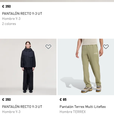
Precio
€ 350
PANTALÓN RECTO Y-3 UT
Hombre Y-3
2 colores
Añadir a la lista de deseos
Añ
Precio
€ 350
Precio
€ 85
PANTALÓN RECTO Y-3 UT
Pantalón Terrex Multi Liteflex
Hombre Y-3
Hombre TERREX