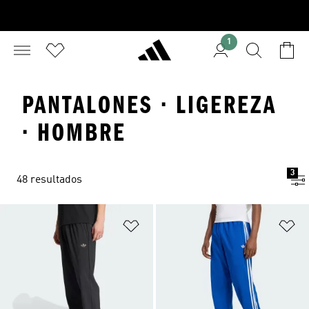
1
PANTALONES · LIGEREZA
· HOMBRE
3
48 resultados
Añadir a la lista de deseos
Añ