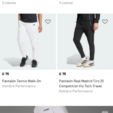
2 colores
5 colores
Añadir a la lista de deseos
Añ
Precio
€ 75
Precio
€ 75
Pantalón Tennis Walk-On
Pantalón Real Madrid Tiro 25
Hombre Performance
Competition Vis Tech Travel
Hombre Performance
Añ