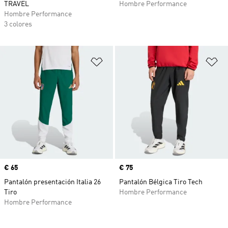
TRAVEL
Hombre Performance
Hombre Performance
3 colores
Añadir a la lista de deseos
Añ
Precio
€ 65
Precio
€ 75
Pantalón presentación Italia 26
Pantalón Bélgica Tiro Tech
Tiro
Hombre Performance
Hombre Performance