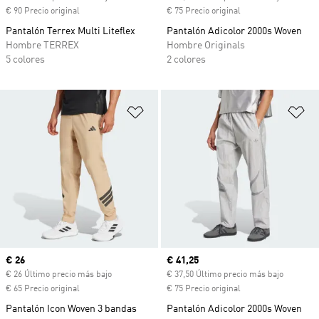
€ 90 Precio original
€ 75 Precio original
Pantalón Terrex Multi Liteflex
Pantalón Adicolor 2000s Woven
Hombre TERREX
Hombre Originals
5 colores
2 colores
Añadir a la lista de deseos
Añ
Precio actual
€ 26
Precio actual
€ 41,25
€ 26 Último precio más bajo
€ 37,50 Último precio más bajo
€ 65 Precio original
€ 75 Precio original
Pantalón Icon Woven 3 bandas
Pantalón Adicolor 2000s Woven