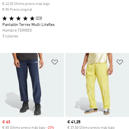
€ 42,50 Último precio más bajo
€ 85 Precio original
(23)
Pantalón Terrex Multi Liteflex
Hombre TERREX
5 colores
Añadir a la lista de deseos
Añ
Precio de venta
€ 63
Precio actual
€ 41,25
€ 85 Último precio más bajo
-25%
Descuento
€ 37,50 Último precio más bajo