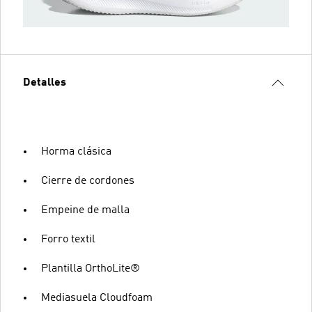
Detalles
Horma clásica
Cierre de cordones
Empeine de malla
Forro textil
Plantilla OrthoLite®
Mediasuela Cloudfoam