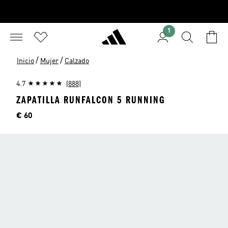
1
/
/
Inicio
Mujer
Calzado
4.7
(888)
ZAPATILLA RUNFALCON 5 RUNNING
Precio
€ 60