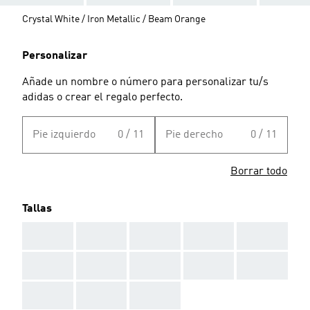
Crystal White / Iron Metallic / Beam Orange
Personalizar
Añade un nombre o número para personalizar tu/s
adidas o crear el regalo perfecto.
Pie izquierdo
0 / 11
Pie derecho
0 / 11
Borrar todo
Tallas
AAA
AAA
AAA
AAA
AAA
AAA
AAA
AAA
AAA
AAA
AAA
AAA
AAA