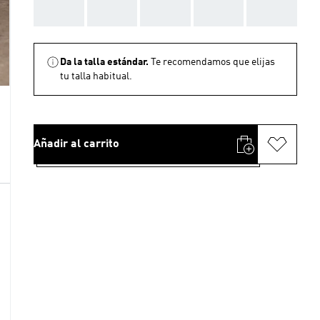
AAA
AAA
AAA
AAA
AAA
Da la talla estándar.
Te recomendamos que elijas
tu talla habitual.
Añadir al carrito