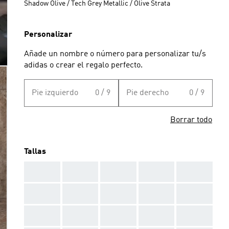
Shadow Olive / Tech Grey Metallic / Olive Strata
Personalizar
Añade un nombre o número para personalizar tu/s
adidas o crear el regalo perfecto.
Pie izquierdo
0 / 9
Pie derecho
0 / 9
Borrar todo
Tallas
AAA
AAA
AAA
AAA
AAA
AAA
AAA
AAA
AAA
AAA
AAA
AAA
AAA
AAA
AAA