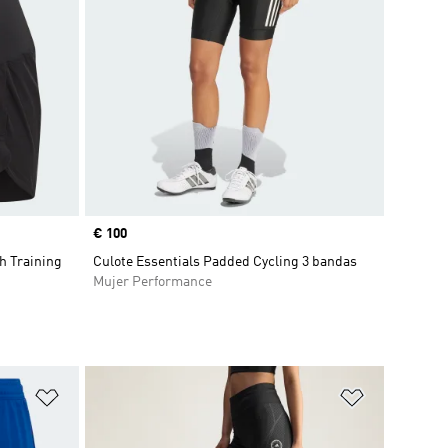
Precio
€ 100
h Training
Culote Essentials Padded Cycling 3 bandas
Mujer Performance
Añadir a la lista de deseos
Añadir a la