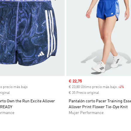
ual
Precio de venta
€ 22,75
mo precio más bajo
€ 23,80 Último precio más bajo
-4%
Des
riginal
€ 35 Precio original
rto Own the Run Excite Allover
Pantalón corto Pacer Training Ess
OREADY
Allover Print Flower Tie-Dye Knit
ormance
Mujer Performance