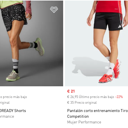
sta de deseos
Añadir a la lista de deseos
ual
Precio de venta
€ 21
mo precio más bajo
€ 26,95 Último precio más bajo
-22%
De
riginal
€ 35 Precio original
OREADY Shorts
Pantalón corto entrenamiento Tiro
ormance
Competition
Mujer Performance