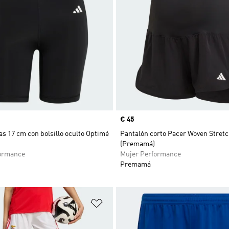
Precio
€ 45
as 17 cm con bolsillo oculto Optimé
Pantalón corto Pacer Woven Stretc
(Premamá)
ormance
Mujer Performance
Premamá
sta de deseos
Añadir a la lista de deseos