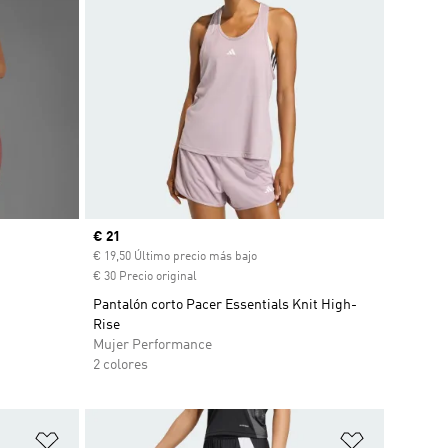
Precio actual
€ 21
€ 19,50 Último precio más bajo
€ 30 Precio original
Pantalón corto Pacer Essentials Knit High-
Rise
Mujer Performance
2 colores
Añadir a la lista de deseos
Añadir a la