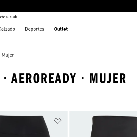
ete al club
Calzado
Deportes
Outlet
Mujer
 · AEROREADY · MUJER
sta de deseos
Añadir a la lista de deseos