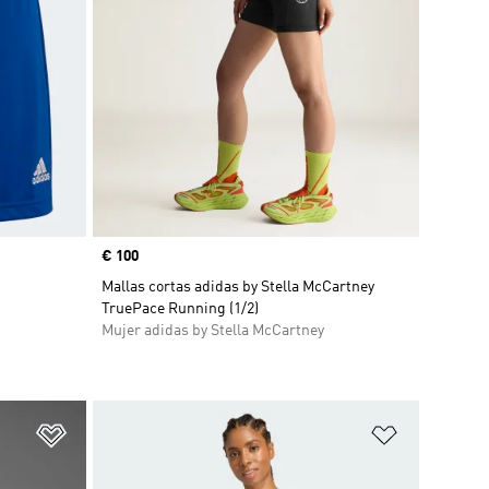
Precio
€ 100
Mallas cortas adidas by Stella McCartney
TruePace Running (1/2)
Mujer adidas by Stella McCartney
Añadir a la lista de deseos
Añadir a la