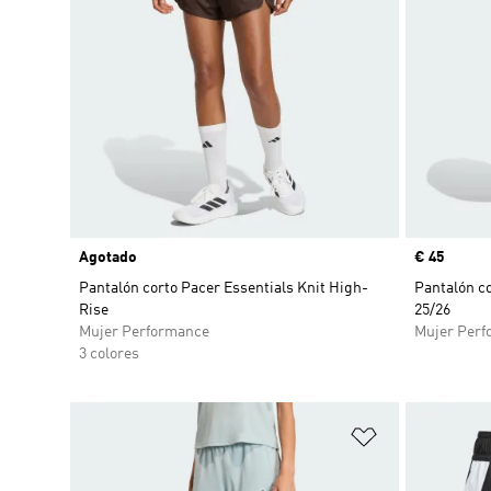
Agotado
Precio
€ 45
Pantalón corto Pacer Essentials Knit High-
Pantalón c
Rise
25/26
Mujer Performance
Mujer Perf
3 colores
Añadir a la li