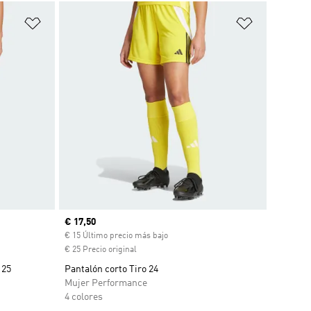
Añadir a la lista de deseos
Añadir a la
Precio actual
€ 17,50
scuento
€ 15 Último precio más bajo
€ 25 Precio original
 25
Pantalón corto Tiro 24
Mujer Performance
4 colores