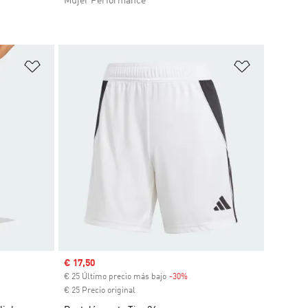
Mujer Performance
Añadir a la lista de deseos
Añadir a la
Precio de venta
€ 17,50
€ 25 Último precio más bajo
-30%
Descuento
€ 25 Precio original