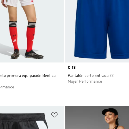
Precio
€ 18
orto primera equipación Benfica
Pantalón corto Entrada 22
Mujer Performance
ormance
sta de deseos
Añadir a la lista de deseos