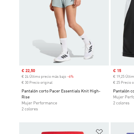
Precio de venta
€ 22,50
Precio de 
€ 15
€ 24 Último precio más bajo
-6%
Descuento
€ 19,25 Últi
€ 30 Precio original
€ 25 Precio o
Pantalón corto Pacer Essentials Knit High-
Pantalón co
Rise
Mujer Perf
Mujer Performance
2 colores
2 colores
Añadir a la li