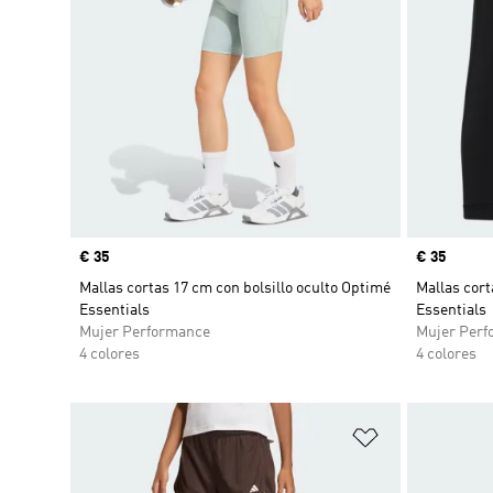
Precio
€ 35
Precio
€ 35
Mallas cortas 17 cm con bolsillo oculto Optimé
Mallas cort
Essentials
Essentials
Mujer Performance
Mujer Perf
4 colores
4 colores
Añadir a la li