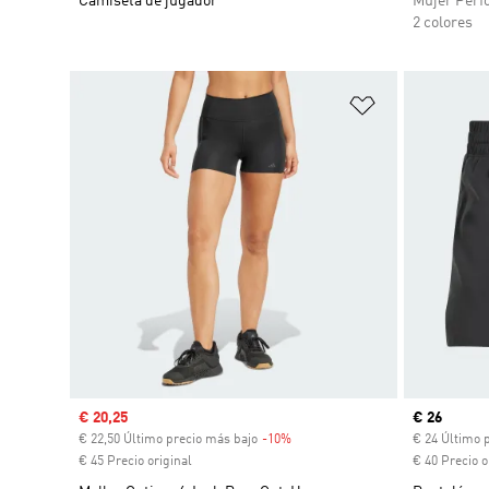
Camiseta de jugador
Mujer Perf
2 colores
Añadir a la li
Precio de venta
€ 20,25
Precio act
€ 26
€ 22,50 Último precio más bajo
-10%
Descuento
€ 24 Último 
€ 45 Precio original
€ 40 Precio o