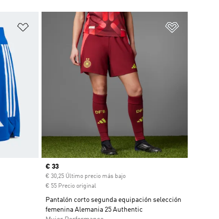
Añadir a la lista de deseos
Añadir a la
Precio actual
€ 33
€ 30,25 Último precio más bajo
€ 55 Precio original
Pantalón corto segunda equipación selección
femenina Alemania 25 Authentic