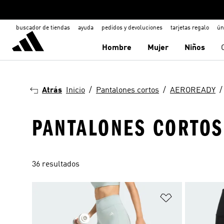
buscador de tiendas
ayuda
pedidos y devoluciones
tarjetas regalo
ún
Hombre
Mujer
Niños
Atrás
Inicio
Pantalones cortos
AEROREADY
PANTALONES CORTOS
36 resultados
Añadir a la li