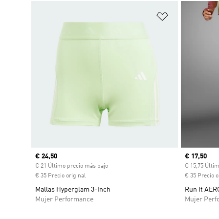
Añadir a la li
Precio actual
€ 24,50
Precio act
€ 17,50
€ 21 Último precio más bajo
€ 15,75 Últi
€ 35 Precio original
€ 35 Precio o
Mallas Hyperglam 3-Inch
Run It AER
Mujer Performance
Mujer Perf