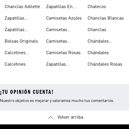
Chanclas Adilette
Zapatillas En
Chalecos
Oferta
Zapatillas
Camisetas Azules
Chanclas Blancas
Sambas Blancas
Zapatillas
Camisetas
Chanclas
Superstar
Negras
Bolsas Originals
Camisetas
Chándales
Blancas
Originals
Blancos
Calcetines
Camisetas Rosas
Chándales
Tobilleros
Calcetines
Zapatillas
Chándales Rosas
Blancos
Campus
¡TU OPINIÓN CUENTA!
Nuestro objetivo es mejorar y valoramos mucho tus comentarios.
Volver arriba