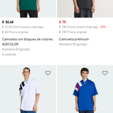
Precio actual
€ 32,40
Precio de venta
€ 70
€ 31,20 Último precio más bajo
€ 100 Último precio más bajo
-30%
Desc
€ 60 Precio original
€ 100 Precio original
Camiseta con bloques de colores
Camiseta prémium
ADICOLOR
Hombre Originals
Hombre Originals
4 colores
Añadir a la lista de deseos
Añ