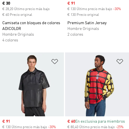
Precio actual
€ 30
Precio de venta
€ 91
€ 28,20 Último precio más bajo
€ 130 Último precio más bajo
-30%
Desc
€ 60 Precio original
€ 130 Precio original
Camiseta con bloques de colores
Premium Satin Jersey
ADICOLOR
Hombre Originals
Hombre Originals
2 colores
4 colores
Añadir a la lista de deseos
Añ
Precio de venta
€ 91
Precio de venta
€ 60
En exclusiva para miembros
€ 130 Último precio más bajo
-30%
Descuento
€ 80,40 Último precio más bajo
-25%
Des