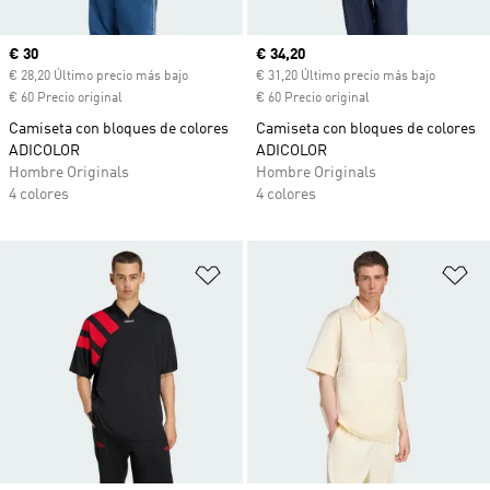
Precio actual
€ 30
Precio actual
€ 34,20
€ 28,20 Último precio más bajo
€ 31,20 Último precio más bajo
€ 60 Precio original
€ 60 Precio original
Camiseta con bloques de colores
Camiseta con bloques de colores
ADICOLOR
ADICOLOR
Hombre Originals
Hombre Originals
4 colores
4 colores
Añadir a la lista de deseos
Añ