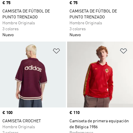
Precio
€ 75
Precio
€ 75
CAMISETA DE FÚTBOL DE
CAMISETA DE FÚTBOL DE
PUNTO TRENZADO
PUNTO TRENZADO
Hombre Originals
Hombre Originals
3 colores
3 colores
Nuevo
Nuevo
Añadir a la lista de deseos
Añ
Precio
€ 100
Precio
€ 110
CAMISETA CROCHET
Camiseta de primera equipación
Hombre Originals
de Bélgica 1986