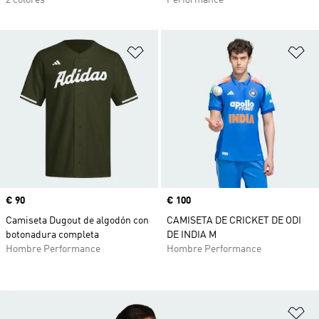
2 colores
Performance
Añadir a la lista de deseos
Añ
Precio
€ 90
Precio
€ 100
Camiseta Dugout de algodón con
CAMISETA DE CRICKET DE ODI
botonadura completa
DE INDIA M
Hombre Performance
Hombre Performance
Añ