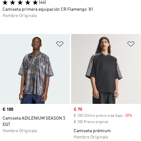
(44)
Camiseta primera equipación CR Flamengo '81
Hombre Originals
Añadir a la lista de deseos
Añ
Precio
€ 100
Precio de venta
€ 70
€ 100 Último precio más bajo
-30%
Desc
Camiseta ADILENIUM SEASON 5
€ 100 Precio original
EQT
Hombre Originals
Camiseta prémium
Hombre Originals