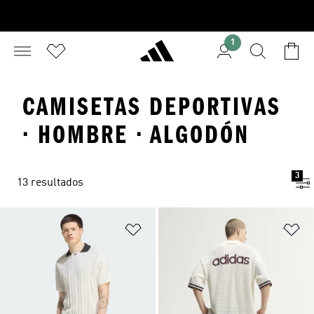
1
CAMISETAS DEPORTIVAS
· HOMBRE · ALGODÓN
3
13 resultados
Añadir a la lista de deseos
Añ