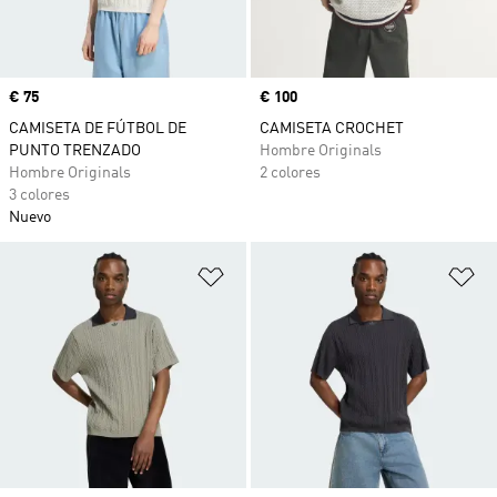
Precio
€ 75
Precio
€ 100
CAMISETA DE FÚTBOL DE
CAMISETA CROCHET
PUNTO TRENZADO
Hombre Originals
Hombre Originals
2 colores
3 colores
Nuevo
Añadir a la lista de deseos
Añ