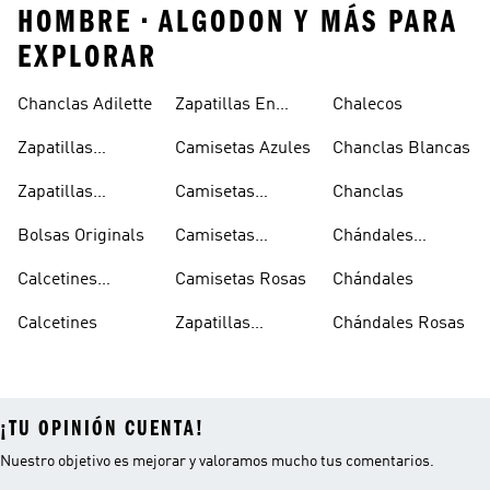
HOMBRE • ALGODON Y MÁS PARA
EXPLORAR
Chanclas Adilette
Zapatillas En
Chalecos
Oferta
Zapatillas
Camisetas Azules
Chanclas Blancas
Sambas Blancas
Zapatillas
Camisetas
Chanclas
Superstar
Negras
Bolsas Originals
Camisetas
Chándales
Blancas
Originals
Blancos
Calcetines
Camisetas Rosas
Chándales
Tobilleros
Calcetines
Zapatillas
Chándales Rosas
Blancos
Campus
¡TU OPINIÓN CUENTA!
Nuestro objetivo es mejorar y valoramos mucho tus comentarios.