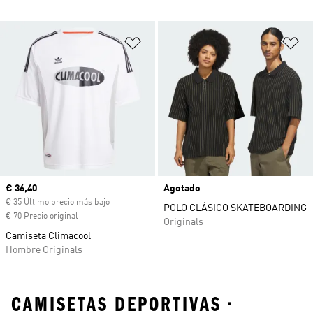
Añadir a la lista de deseos
Añ
Precio actual
€ 36,40
Agotado
€ 35 Último precio más bajo
POLO CLÁSICO SKATEBOARDING
€ 70 Precio original
Originals
Camiseta Climacool
Hombre Originals
CAMISETAS DEPORTIVAS •