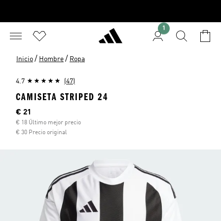
1
/
/
Inicio
Hombre
Ropa
4.7
(47)
CAMISETA STRIPED 24
Precio actual
€ 21
€ 18 Último mejor precio
€ 30 Precio original