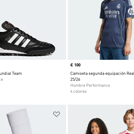
Precio
€ 100
Mundial Team
Camiseta segunda equipación Rea
ce
25/26
Hombre Performance
4 colores
sta de deseos
Añadir a la lista de deseos