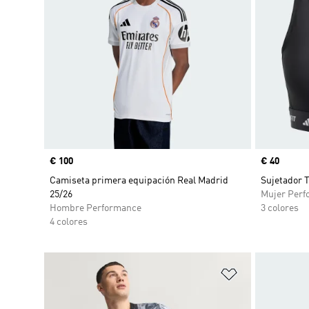
Precio
€ 100
Precio
€ 40
Camiseta primera equipación Real Madrid
Sujetador 
25/26
Mujer Perf
Hombre Performance
3 colores
4 colores
Añadir a la li