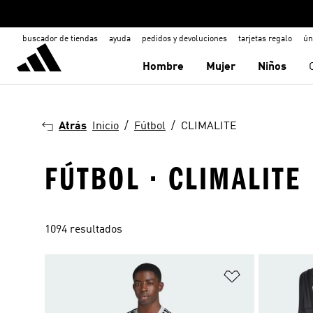
buscador de tiendas
ayuda
pedidos y devoluciones
tarjetas regalo
ún
Hombre
Mujer
Niños
Atrás
Inicio
Fútbol
CLIMALITE
FÚTBOL · CLIMALITE
1094 resultados
Añadir a la li