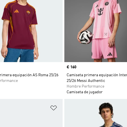
Precio
€ 160
rimera equipación AS Roma 25/26
Camiseta primera equipación Inte
rformance
25/26 Messi Authentic
Hombre Performance
Camiseta de jugador
sta de deseos
Añadir a la lista de deseos