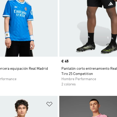
Precio
€ 45
ercera equipación Real Madrid
Pantalón corto entrenamiento Rea
Tiro 25 Competition
rformance
Hombre Performance
2 colores
sta de deseos
Añadir a la lista de deseos