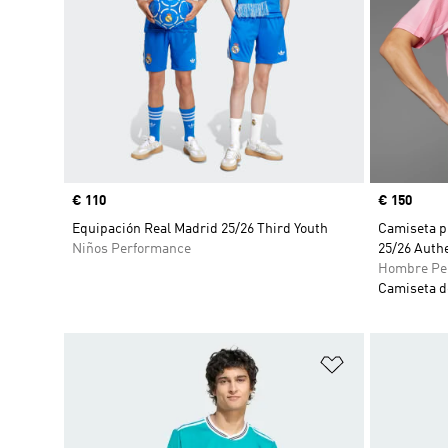
Precio
€ 110
Precio
€ 150
Equipación Real Madrid 25/26 Third Youth
Camiseta p
Niños Performance
25/26 Auth
Hombre Pe
Camiseta d
Añadir a la li