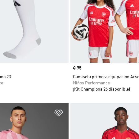
Precio
€ 75
ano 23
Camiseta primera equipación Arse
ce
Niños Performance
¡Kit Champions 26 disponible!
sta de deseos
Añadir a la lista de deseos