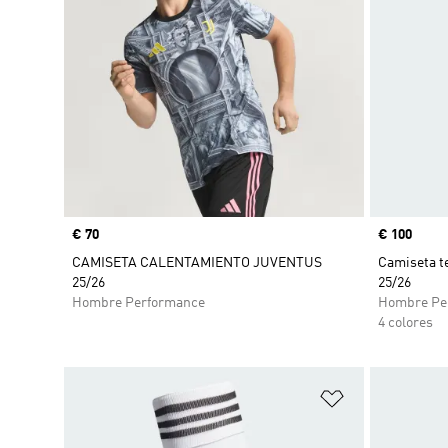
Precio
€ 70
Precio
€ 100
CAMISETA CALENTAMIENTO JUVENTUS
Camiseta t
25/26
25/26
Hombre Performance
Hombre Pe
4 colores
Añadir a la li