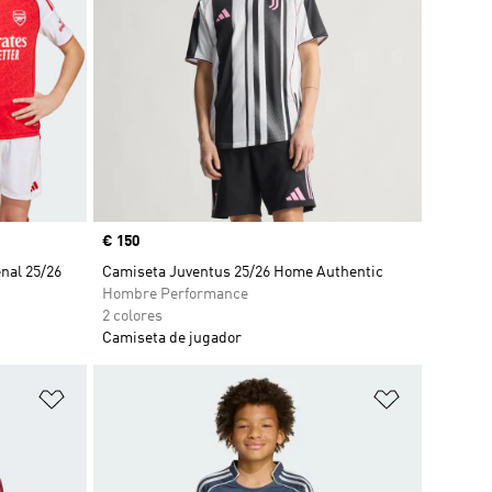
Precio
€ 150
nal 25/26
Camiseta Juventus 25/26 Home Authentic
Hombre Performance
2 colores
Camiseta de jugador
Añadir a la lista de deseos
Añadir a la