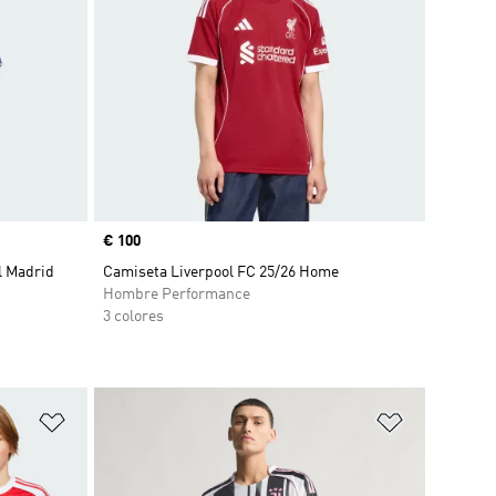
Precio
€ 100
l Madrid
Camiseta Liverpool FC 25/26 Home
Hombre Performance
3 colores
Añadir a la lista de deseos
Añadir a la