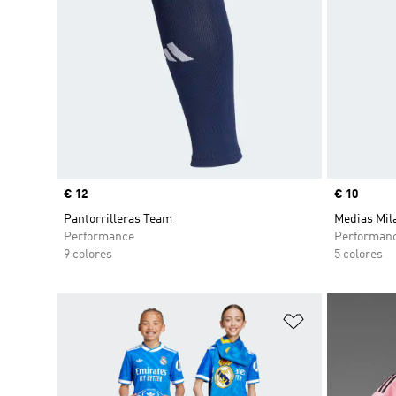
Precio
€ 12
Precio
€ 10
Pantorrilleras Team
Medias Mil
Performance
Performan
9 colores
5 colores
Añadir a la li