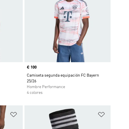
Precio
€ 100
Camiseta segunda equipación FC Bayern
25/26
Hombre Performance
4 colores
Añadir a la lista de deseos
Añadir a la