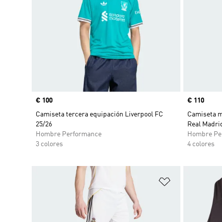
Precio
€ 100
Precio
€ 110
Camiseta tercera equipación Liverpool FC
Camiseta m
25/26
Real Madri
Hombre Performance
Hombre Pe
3 colores
4 colores
Añadir a la li