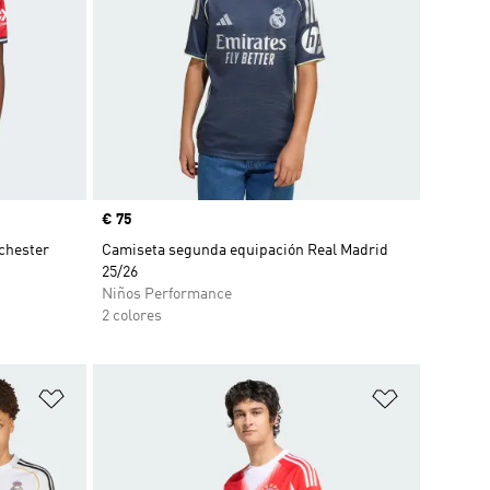
Precio
€ 75
chester
Camiseta segunda equipación Real Madrid
25/26
Niños Performance
2 colores
Añadir a la lista de deseos
Añadir a la