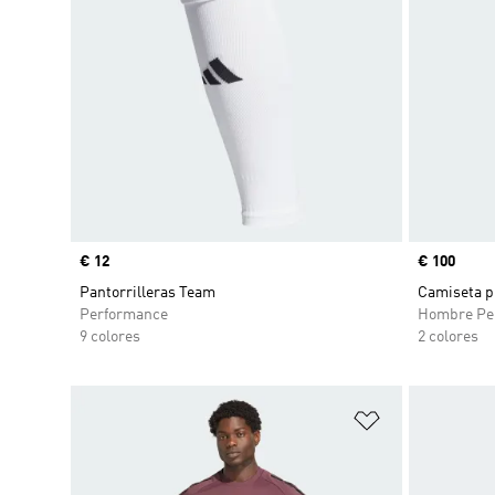
Precio
€ 12
Precio
€ 100
Pantorrilleras Team
Camiseta p
Performance
Hombre Pe
9 colores
2 colores
Añadir a la li