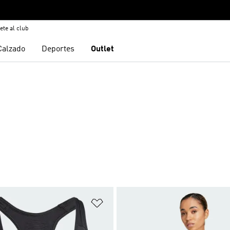
ete al club
Calzado
Deportes
Outlet
sta de deseos
Añadir a la lista de deseos