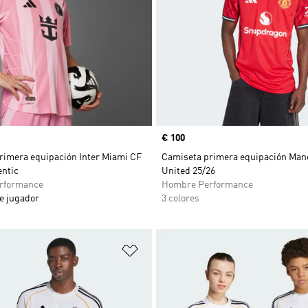
Precio
€ 100
rimera equipación Inter Miami CF
Camiseta primera equipación Man
entic
United 25/26
rformance
Hombre Performance
e jugador
3 colores
sta de deseos
Añadir a la lista de deseos