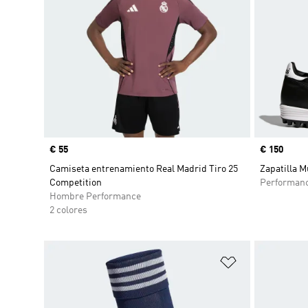
Precio
€ 55
Precio
€ 150
Camiseta entrenamiento Real Madrid Tiro 25
Zapatilla 
Competition
Performan
Hombre Performance
2 colores
Añadir a la li