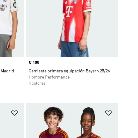
Precio
€ 100
 Madrid
Camiseta primera equipación Bayern 25/26
Hombre Performance
4 colores
Añadir a la lista de deseos
Añadir a la