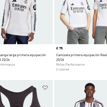
Precio
€ 75
anga larga primera equipación
Camiseta primera equipación Real
d 25/26
25/26
rformance
Niños Performance
2 colores
sta de deseos
Añadir a la lista de deseos