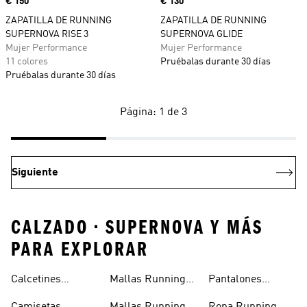
Precio
€ 150
Precio
€ 130
ZAPATILLA DE RUNNING
ZAPATILLA DE RUNNING
SUPERNOVA RISE 3
SUPERNOVA GLIDE
Mujer Performance
Mujer Performance
11 colores
Pruébalas durante 30 días
Pruébalas durante 30 días
Página: 1 de 3
Siguiente
CALZADO • SUPERNOVA Y MÁS
PARA EXPLORAR
Calcetines
Mallas Running
Pantalones
Running
Hombre
Running Mujer