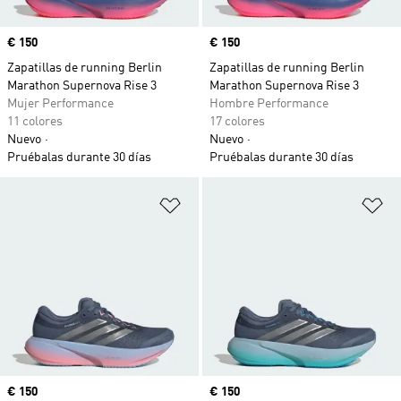
Precio
€ 150
Precio
€ 150
Zapatillas de running Berlin
Zapatillas de running Berlin
Marathon Supernova Rise 3
Marathon Supernova Rise 3
Mujer Performance
Hombre Performance
11 colores
17 colores
Nuevo
Nuevo
Pruébalas durante 30 días
Pruébalas durante 30 días
Añadir a la lista de deseos
Añ
Precio
€ 150
Precio
€ 150