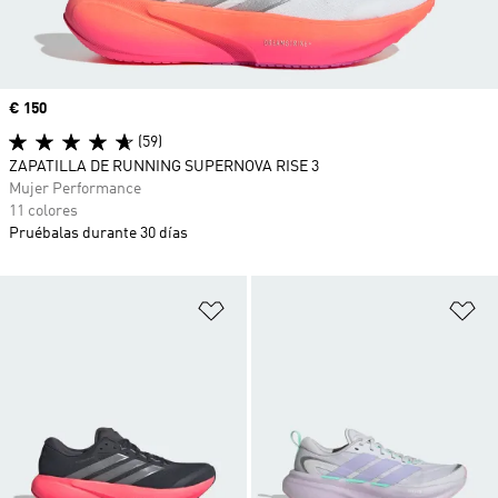
Precio
€ 150
(59)
ZAPATILLA DE RUNNING SUPERNOVA RISE 3
Mujer Performance
11 colores
Pruébalas durante 30 días
Añadir a la lista de deseos
Añ