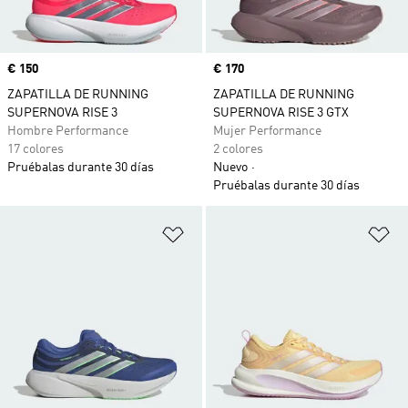
Precio
€ 150
Precio
€ 170
ZAPATILLA DE RUNNING
ZAPATILLA DE RUNNING
SUPERNOVA RISE 3
SUPERNOVA RISE 3 GTX
Hombre Performance
Mujer Performance
17 colores
2 colores
Pruébalas durante 30 días
Nuevo
Pruébalas durante 30 días
Añadir a la lista de deseos
Añ