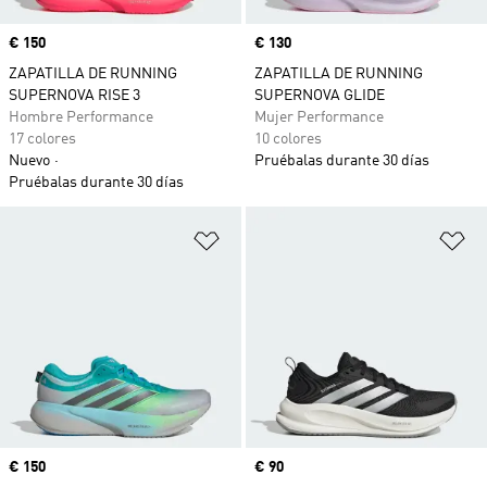
Precio
€ 150
Precio
€ 130
ZAPATILLA DE RUNNING
ZAPATILLA DE RUNNING
SUPERNOVA RISE 3
SUPERNOVA GLIDE
Hombre Performance
Mujer Performance
17 colores
10 colores
Nuevo
Pruébalas durante 30 días
Pruébalas durante 30 días
Añadir a la lista de deseos
Añ
Precio
€ 150
Precio
€ 90