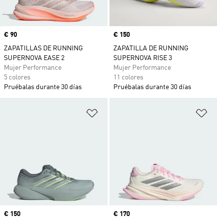
Precio
€ 90
Precio
€ 150
ZAPATILLAS DE RUNNING
ZAPATILLA DE RUNNING
SUPERNOVA EASE 2
SUPERNOVA RISE 3
Mujer Performance
Mujer Performance
5 colores
11 colores
Pruébalas durante 30 días
Pruébalas durante 30 días
Añadir a la lista de deseos
Añ
Precio
€ 150
Precio
€ 170