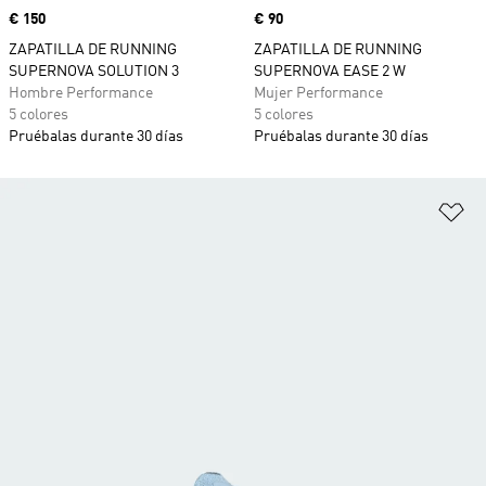
Precio
€ 150
Precio
€ 90
ZAPATILLA DE RUNNING
ZAPATILLA DE RUNNING
SUPERNOVA SOLUTION 3
SUPERNOVA EASE 2 W
Hombre Performance
Mujer Performance
5 colores
5 colores
Pruébalas durante 30 días
Pruébalas durante 30 días
Añ