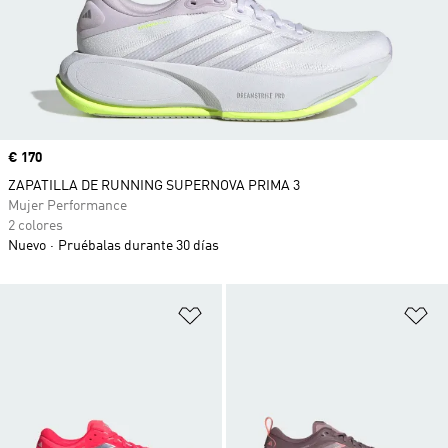
Precio
€ 170
ZAPATILLA DE RUNNING SUPERNOVA PRIMA 3
Mujer Performance
2 colores
Nuevo
Pruébalas durante 30 días
Añadir a la lista de deseos
Añ