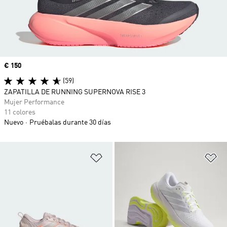
Precio
€ 150
(59)
ZAPATILLA DE RUNNING SUPERNOVA RISE 3
Mujer Performance
11 colores
Nuevo
Pruébalas durante 30 días
Añadir a la lista de deseos
Añ