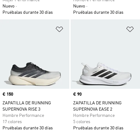
Mujer Performance
Hombre Performance
Nuevo
Nuevo
Pruébalas durante 30 días
Pruébalas durante 30 días
Añadir a la lista de deseos
Añ
Precio
€ 150
Precio
€ 90
ZAPATILLA DE RUNNING
ZAPATILLA DE RUNNING
SUPERNOVA RISE 3
SUPERNOVA EASE 2
Hombre Performance
Hombre Performance
17 colores
5 colores
Pruébalas durante 30 días
Pruébalas durante 30 días