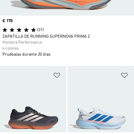
Precio
€ 170
(31)
ZAPATILLA DE RUNNING SUPERNOVA PRIMA 2
Hombre Performance
4 colores
Pruébalas durante 30 días
Añadir a la lista de deseos
Añ