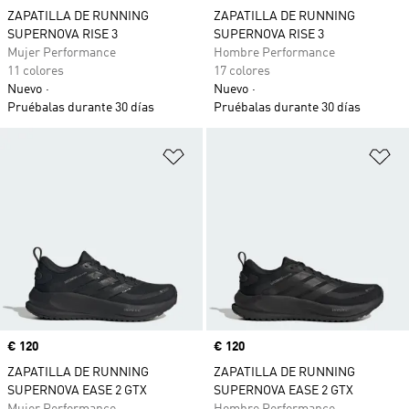
ZAPATILLA DE RUNNING
ZAPATILLA DE RUNNING
SUPERNOVA RISE 3
SUPERNOVA RISE 3
Mujer Performance
Hombre Performance
11 colores
17 colores
Nuevo
Nuevo
Pruébalas durante 30 días
Pruébalas durante 30 días
Añadir a la lista de deseos
Añ
Precio
€ 120
Precio
€ 120
ZAPATILLA DE RUNNING
ZAPATILLA DE RUNNING
SUPERNOVA EASE 2 GTX
SUPERNOVA EASE 2 GTX