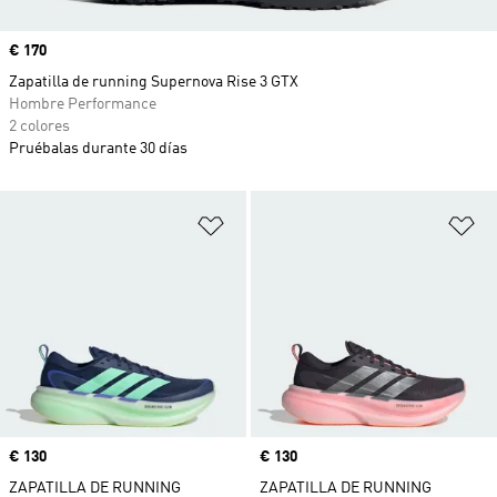
Precio
€ 170
Zapatilla de running Supernova Rise 3 GTX
Hombre Performance
2 colores
Pruébalas durante 30 días
Añadir a la lista de deseos
Añ
Precio
€ 130
Precio
€ 130
ZAPATILLA DE RUNNING
ZAPATILLA DE RUNNING