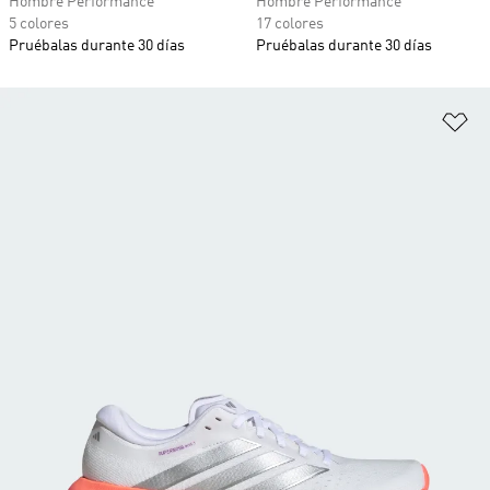
Hombre Performance
Hombre Performance
5 colores
17 colores
Pruébalas durante 30 días
Pruébalas durante 30 días
Añ