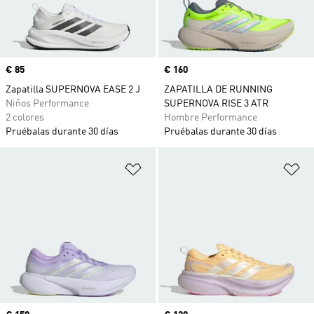
Precio
€ 85
Precio
€ 160
Zapatilla SUPERNOVA EASE 2 J
ZAPATILLA DE RUNNING
Niños Performance
SUPERNOVA RISE 3 ATR
2 colores
Hombre Performance
Pruébalas durante 30 días
Pruébalas durante 30 días
Añadir a la lista de deseos
Añ