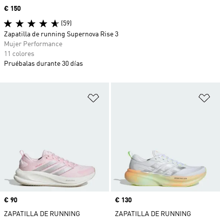
Precio
€ 150
(59)
Zapatilla de running Supernova Rise 3
Mujer Performance
11 colores
Pruébalas durante 30 días
Añadir a la lista de deseos
Añ
Precio
€ 90
Precio
€ 130
ZAPATILLA DE RUNNING
ZAPATILLA DE RUNNING