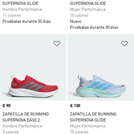
SUPERNOVA GLIDE
SUPERNOVA GLIDE
Hombre Performance
Mujer Performance
11 colores
10 colores
Pruébalas durante 30 días
Nuevo
Pruébalas durante 30 días
Añadir a la lista de deseos
Añ
Precio
€ 90
Precio
€ 130
ZAPATILLA DE RUNNING
ZAPATILLA DE RUNNING
SUPERNOVA EASE 2
SUPERNOVA GLIDE
Hombre Performance
Mujer Performance
5 colores
10 colores