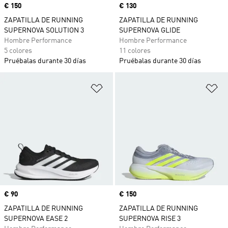
Precio
€ 150
Precio
€ 130
ZAPATILLA DE RUNNING
ZAPATILLA DE RUNNING
SUPERNOVA SOLUTION 3
SUPERNOVA GLIDE
Hombre Performance
Hombre Performance
5 colores
11 colores
Pruébalas durante 30 días
Pruébalas durante 30 días
Añadir a la lista de deseos
Añ
Precio
€ 90
Precio
€ 150
ZAPATILLA DE RUNNING
ZAPATILLA DE RUNNING
SUPERNOVA EASE 2
SUPERNOVA RISE 3