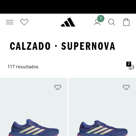
1
CALZADO · SUPERNOVA
2
117 resultados
Añadir a la lista de deseos
Añ