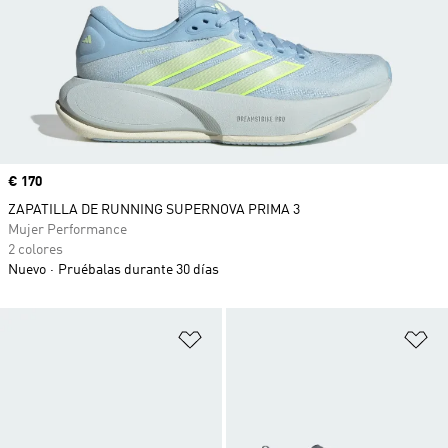
Precio
€ 170
ZAPATILLA DE RUNNING SUPERNOVA PRIMA 3
Mujer Performance
2 colores
Nuevo
Pruébalas durante 30 días
Añadir a la lista de deseos
Añ