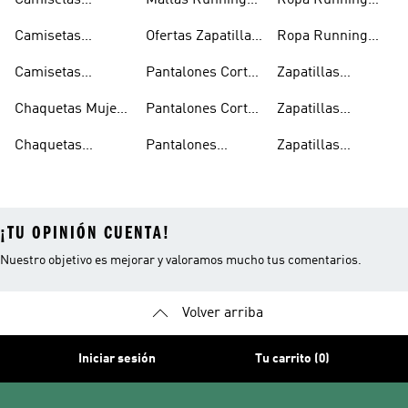
Camisetas
Mallas Running
Ropa Running
Running
Mujer
Hombre
Camisetas
Ofertas Zapatillas
Ropa Running
Running Hombre
Running
Mujer
Camisetas
Pantalones Cortos
Zapatillas
Running Mujer
Running Hombre
Running
Chaquetas Mujer
Pantalones Cortos
Zapatillas
Running
Running Mujer
Running Hombre
Chaquetas
Pantalones
Zapatillas
Running Hombre
Running Hombre
Running Mujer
¡TU OPINIÓN CUENTA!
Nuestro objetivo es mejorar y valoramos mucho tus comentarios.
Volver arriba
Iniciar sesión
Tu carrito (0)