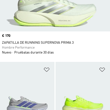
Precio
€ 170
ZAPATILLA DE RUNNING SUPERNOVA PRIMA 3
Hombre Performance
Nuevo
Pruébalas durante 30 días
Añadir a la lista de deseos
Añ