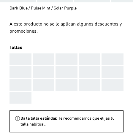
Dark Blue / Pulse Mint / Solar Purple
A este producto no se le aplican algunos descuentos y
promociones.
Tallas
AAA
AAA
AAA
AAA
AAA
AAA
AAA
AAA
AAA
AAA
AAA
AAA
AAA
AAA
AAA
AAA
Da la talla estándar.
Te recomendamos que elijas tu
talla habitual.