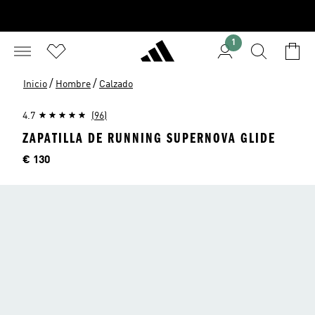
1
/
/
Inicio
Hombre
Calzado
4.7
(96)
ZAPATILLA DE RUNNING SUPERNOVA GLIDE
Precio
€ 130