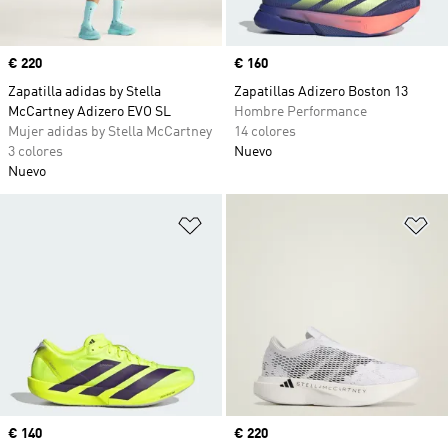
Precio
€ 220
Precio
€ 160
Zapatilla adidas by Stella
Zapatillas Adizero Boston 13
McCartney Adizero EVO SL
Hombre Performance
Mujer adidas by Stella McCartney
14 colores
3 colores
Nuevo
Nuevo
Añadir a la lista de deseos
Añ
Precio
€ 140
Precio
€ 220