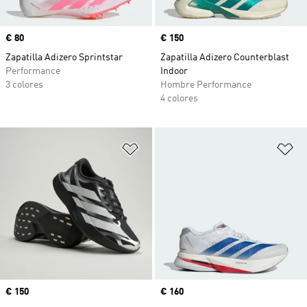
Precio
€ 80
Precio
€ 150
Zapatilla Adizero Sprintstar
Zapatilla Adizero Counterblast
Performance
Indoor
3 colores
Hombre Performance
4 colores
Añadir a la lista de deseos
Añ
Precio
€ 150
Precio
€ 160