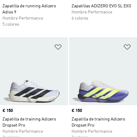
Zapatilla de running Adizero
Zapatillas ADIZERO EVO SL EXO
Adios 9
Hombre Performance
Hombre Performance
6 colores
5 colores
Añadir a la lista de deseos
Añ
Precio
€ 150
Precio
€ 150
Zapatilla de training Adizero
Zapatilla de training Adizero
Dropset Pro
Dropset Pro
Hombre Performance
Hombre Performance