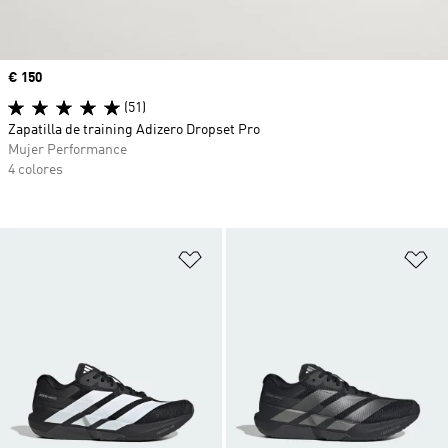
Precio
€ 150
(51)
Zapatilla de training Adizero Dropset Pro
Mujer Performance
4 colores
Añadir a la lista de deseos
Añ