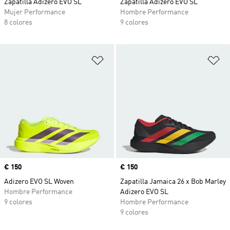
Zapatilla Adizero EVO SL
Zapatilla Adizero EVO SL
Mujer Performance
Hombre Performance
8 colores
9 colores
Añadir a la lista de deseos
Añ
Precio
€ 150
Precio
€ 150
Adizero EVO SL Woven
Zapatilla Jamaica 26 x Bob Marley
Hombre Performance
Adizero EVO SL
9 colores
Hombre Performance
9 colores