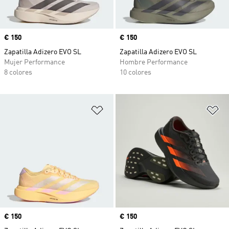
Precio
€ 150
Precio
€ 150
Zapatilla Adizero EVO SL
Zapatilla Adizero EVO SL
Mujer Performance
Hombre Performance
8 colores
10 colores
Añadir a la lista de deseos
Añ
Precio
€ 150
Precio
€ 150