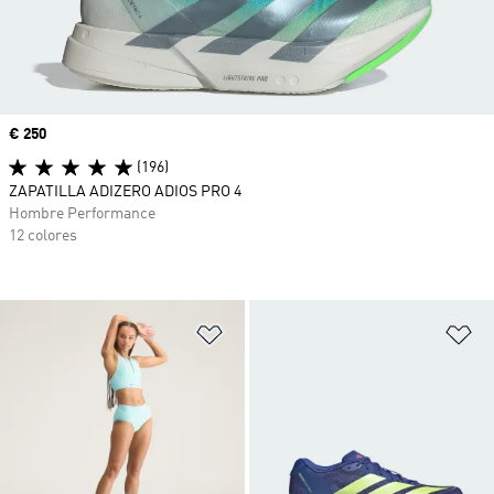
Precio
€ 250
(196)
ZAPATILLA ADIZERO ADIOS PRO 4
Hombre Performance
12 colores
Añadir a la lista de deseos
Añ