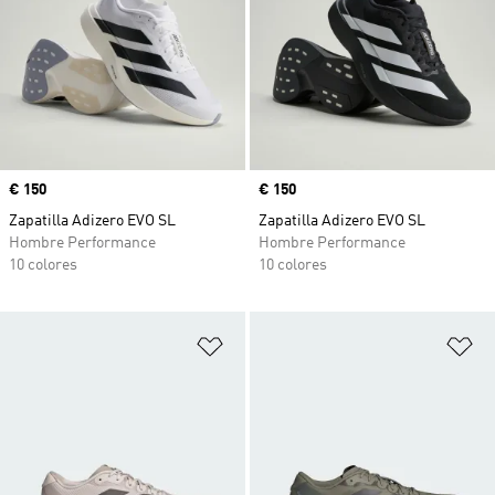
Precio
€ 150
Precio
€ 150
Zapatilla Adizero EVO SL
Zapatilla Adizero EVO SL
Hombre Performance
Hombre Performance
10 colores
10 colores
Añadir a la lista de deseos
Añ