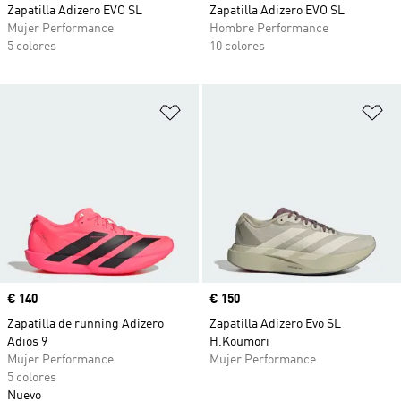
Zapatilla Adizero EVO SL
Zapatilla Adizero EVO SL
Mujer Performance
Hombre Performance
5 colores
10 colores
Añadir a la lista de deseos
Añ
Precio
€ 140
Precio
€ 150
Zapatilla de running Adizero
Zapatilla Adizero Evo SL
Adios 9
H.Koumori
Mujer Performance
Mujer Performance
5 colores
Nuevo