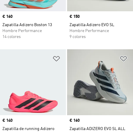
Precio
€ 160
Precio
€ 150
Zapatilla Adizero Boston 13
Zapatilla Adizero EVO SL
Hombre Performance
Hombre Performance
14 colores
9 colores
Añadir a la lista de deseos
Añ
Precio
€ 140
Precio
€ 160
Zapatilla de running Adizero
Zapatilla ADIZERO EVO SL ALL