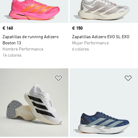
Precio
€ 160
Precio
€ 150
Zapatillas de running Adizero
Zapatillas Adizero EVO SL EXO
Boston 13
Mujer Performance
Hombre Performance
6 colores
14 colores
Añadir a la lista de deseos
Añ