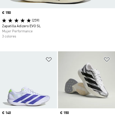
Precio
€ 150
(259)
Zapatilla Adizero EVO SL
Mujer Performance
3 colores
Añadir a la lista de deseos
Añ
Precio
€ 140
Precio
€ 150