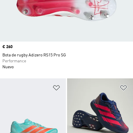
Precio
€ 260
Bota de rugby Adizero RS15 Pro SG
Performance
Nuevo
Añadir a la lista de deseos
Añ