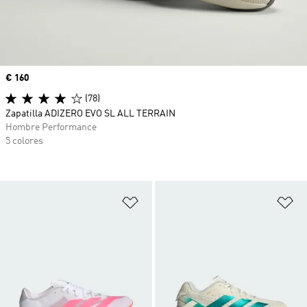
Precio
€ 160
(78)
Zapatilla ADIZERO EVO SL ALL TERRAIN
Hombre Performance
5 colores
Añadir a la lista de deseos
Añ