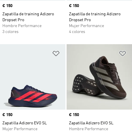
Precio
€ 150
Precio
€ 150
Zapatilla de training Adizero
Zapatilla de training Adizero
Dropset Pro
Dropset Pro
Hombre Performance
Mujer Performance
3 colores
4 colores
Añadir a la lista de deseos
Añ
Precio
€ 150
Precio
€ 150
Zapatilla Adizero EVO SL
Zapatilla Adizero EVO SL
Mujer Performance
Hombre Performance