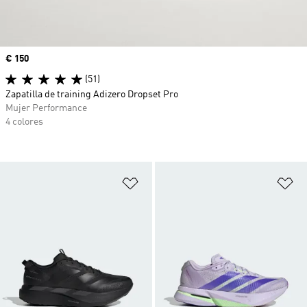
Precio
€ 150
(51)
Zapatilla de training Adizero Dropset Pro
Mujer Performance
4 colores
Añadir a la lista de deseos
Añ