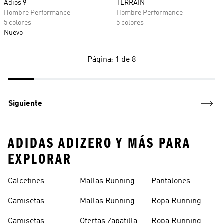
Adios 9
TERRAIN
Hombre Performance
Hombre Performance
5 colores
5 colores
Nuevo
Página: 1 de 8
Siguiente
ADIDAS ADIZERO Y MÁS PARA
EXPLORAR
Calcetines
Mallas Running
Pantalones
Running
Hombre
Running Mujer
Camisetas
Mallas Running
Ropa Running
Running
Mujer
Hombre
Camisetas
Ofertas Zapatillas
Ropa Running