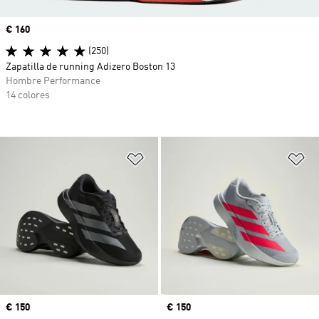
Precio
€ 160
(250)
Zapatilla de running Adizero Boston 13
Hombre Performance
14 colores
Añadir a la lista de deseos
Añ
Precio
€ 150
Precio
€ 150