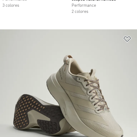
3 colores
Performance
2 colores
Añ