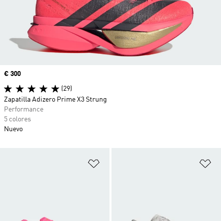
Precio
€ 300
(29)
Zapatilla Adizero Prime X3 Strung
Performance
5 colores
Nuevo
Añadir a la lista de deseos
Añ