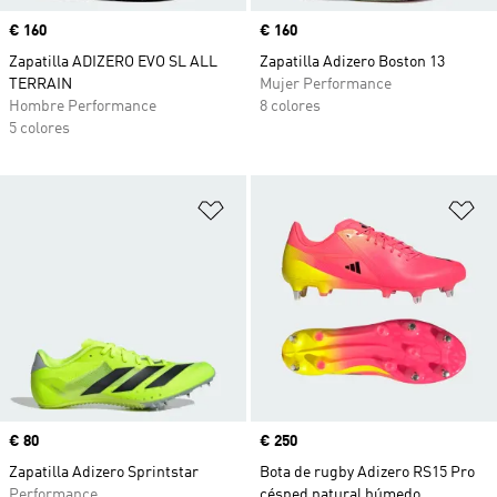
Precio
€ 160
Precio
€ 160
Zapatilla ADIZERO EVO SL ALL
Zapatilla Adizero Boston 13
TERRAIN
Mujer Performance
Hombre Performance
8 colores
5 colores
Añadir a la lista de deseos
Añ
Precio
€ 80
Precio
€ 250
Zapatilla Adizero Sprintstar
Bota de rugby Adizero RS15 Pro
Performance
césped natural húmedo