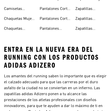
Running Hombre
Running
Mujer
Camisetas
Pantalones Cortos
Zapatillas
Running Mujer
Running Hombre
Running
Chaquetas Mujer
Pantalones Cortos
Zapatillas
Running
Running Mujer
Running Hombre
Chaquetas
Pantalones
Zapatillas
Running Hombre
Running Hombre
Running Mujer
ENTRA EN LA NUEVA ERA DEL
RUNNING CON LOS PRODUCTOS
ADIDAS ADIZERO
Los amantes del running saben lo importante que es elegir
el calzado adecuado para que las carreras por el duro
asfalto de la ciudad no se conviertan en un infierno. Las
zapatillas adidas Adizero ponen a tu alcance las
prestaciones de los atletas profesionales con diseños
innovadores, para que te ayuden a dar lo máximo de ti en