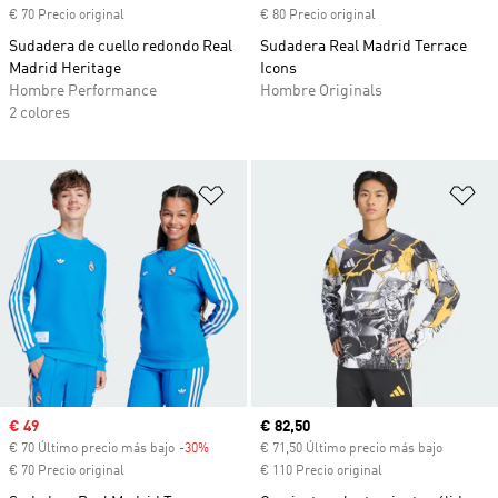
€ 70 Precio original
€ 80 Precio original
Sudadera de cuello redondo Real
Sudadera Real Madrid Terrace
Madrid Heritage
Icons
Hombre Performance
Hombre Originals
2 colores
Añadir a la lista de deseos
Añ
Precio de venta
€ 49
Precio actual
€ 82,50
€ 70 Último precio más bajo
-30%
Descuento
€ 71,50 Último precio más bajo
€ 70 Precio original
€ 110 Precio original