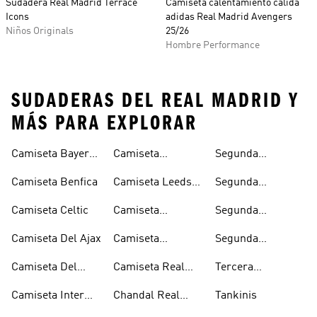
Sudadera Real Madrid Terrace
Camiseta calentamiento cálida
Icons
adidas Real Madrid Avengers
Niños Originals
25/26
Hombre Performance
SUDADERAS DEL REAL MADRID Y
MÁS PARA EXPLORAR
Camiseta Bayern
Camiseta
Segunda
Munich
Juventus
Equipacion
Camiseta Benfica
Camiseta Leeds
Segunda
Arsenal
United
Equipacion
Camiseta Celtic
Camiseta
Segunda
Juventus
Manchester
Equipacion
Camiseta Del Ajax
Camiseta
Segunda
United
Manchester
Olympique De
Equipacion Real
United
Camiseta Del
Camiseta Real
Tercera
Lyon
Madrid
Arsenal
Madrid
Equipacion Real
Camiseta Inter
Chandal Real
Tankinis
Madrid
Miami
Madrid