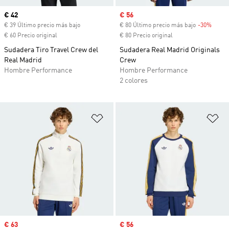
Precio actual
€ 42
Precio de venta
€ 56
€ 39 Último precio más bajo
€ 80 Último precio más bajo
-30%
Descu
€ 60 Precio original
€ 80 Precio original
Sudadera Tiro Travel Crew del
Sudadera Real Madrid Originals
Real Madrid
Crew
Hombre Performance
Hombre Performance
2 colores
Añadir a la lista de deseos
Añ
Precio de venta
€ 63
Precio de venta
€ 56