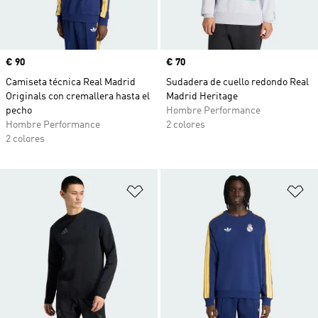
Precio
€ 90
Precio
€ 70
Camiseta técnica Real Madrid
Sudadera de cuello redondo Real
Originals con cremallera hasta el
Madrid Heritage
pecho
Hombre Performance
Hombre Performance
2 colores
2 colores
Añadir a la lista de deseos
Añ