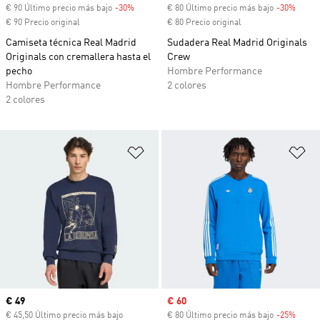
€ 90 Último precio más bajo
-30%
Descuento
€ 80 Último precio más bajo
-30%
Descu
€ 90 Precio original
€ 80 Precio original
Camiseta técnica Real Madrid
Sudadera Real Madrid Originals
Originals con cremallera hasta el
Crew
pecho
Hombre Performance
Hombre Performance
2 colores
2 colores
Añadir a la lista de deseos
Añ
Precio actual
€ 49
Precio de venta
€ 60
€ 45,50 Último precio más bajo
€ 80 Último precio más bajo
-25%
Descu