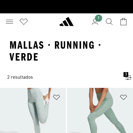
1
MALLAS · RUNNING ·
VERDE
3
2 resultados
Añadir a la lista de deseos
Añ