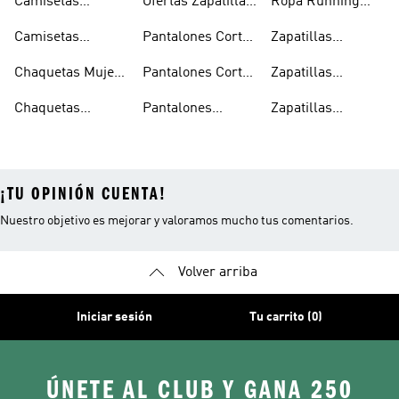
Camisetas
Ofertas Zapatillas
Ropa Running
Running Hombre
Running
Mujer
Camisetas
Pantalones Cortos
Zapatillas
Running Mujer
Running Hombre
Running
Chaquetas Mujer
Pantalones Cortos
Zapatillas
Running
Running Mujer
Running Hombre
Chaquetas
Pantalones
Zapatillas
Running Hombre
Running Hombre
Running Mujer
¡TU OPINIÓN CUENTA!
Nuestro objetivo es mejorar y valoramos mucho tus comentarios.
Volver arriba
Iniciar sesión
Tu carrito (0)
ÚNETE AL CLUB Y GANA 250