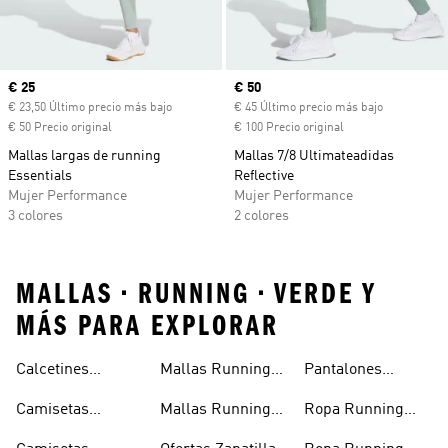
Precio actual
€ 25
Precio actual
€ 50
€ 23,50 Último precio más bajo
€ 45 Último precio más bajo
€ 50 Precio original
€ 100 Precio original
Mallas largas de running
Mallas 7/8 Ultimateadidas
Essentials
Reflective
Mujer Performance
Mujer Performance
3 colores
2 colores
MALLAS • RUNNING • VERDE Y
MÁS PARA EXPLORAR
Calcetines
Mallas Running
Pantalones
Running
Hombre
Running Mujer
Camisetas
Mallas Running
Ropa Running
Running
Mujer
Hombre