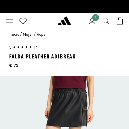
1
/
/
Inicio
Mujer
Ropa
5
(4)
FALDA PLEATHER ADIBREAK
Precio
€ 75