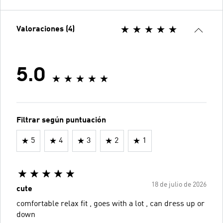
Valoraciones (4)
5.0
Filtrar según puntuación
5
4
3
2
1
18 de julio de 2026
cute
comfortable relax fit , goes with a lot , can dress up or
down