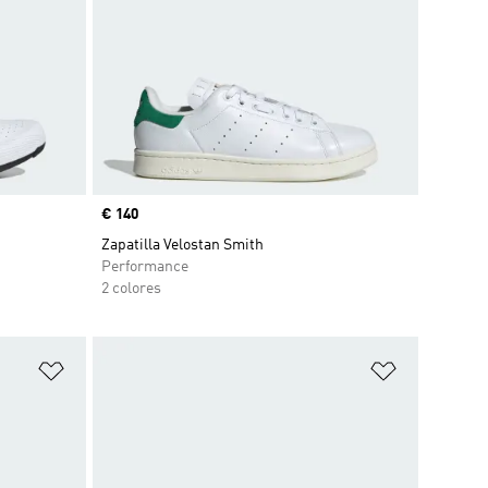
Precio
€ 140
Zapatilla Velostan Smith
Performance
2 colores
Añadir a la lista de deseos
Añadir a la