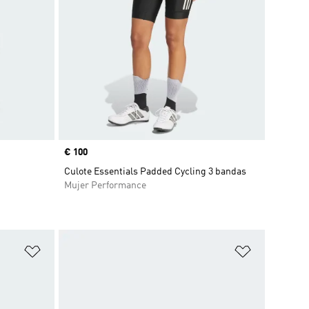
Precio
€ 100
Culote Essentials Padded Cycling 3 bandas
Mujer Performance
Añadir a la lista de deseos
Añadir a la