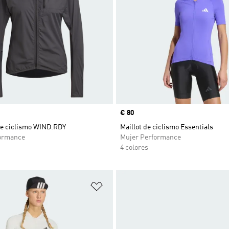
Precio
€ 80
e ciclismo WIND.RDY
Maillot de ciclismo Essentials
ormance
Mujer Performance
4 colores
sta de deseos
Añadir a la lista de deseos