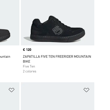
Precio
€ 120
ountain
ZAPATILLA FIVE TEN FREERIDER MOUNTAIN
BIKE
Five Ten
2 colores
Añadir a la lista de deseos
Añadir a la