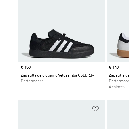
Precio
€ 150
Precio
€ 140
Zapatilla de ciclismo Velosamba Cold.Rdy
Zapatilla d
Performance
Performan
4 colores
Añadir a la li