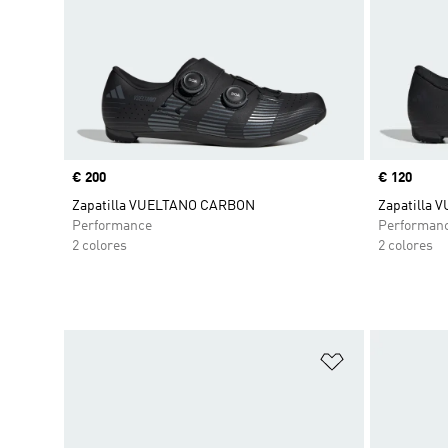
Precio
€ 200
Precio
€ 120
Zapatilla VUELTANO CARBON
Zapatilla 
Performance
Performan
2 colores
2 colores
Añadir a la li