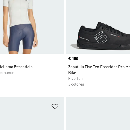
Precio
€ 150
ciclismo Essentials
Zapatilla Five Ten Freerider Pro M
ormance
Bike
Five Ten
3 colores
sta de deseos
Añadir a la lista de deseos