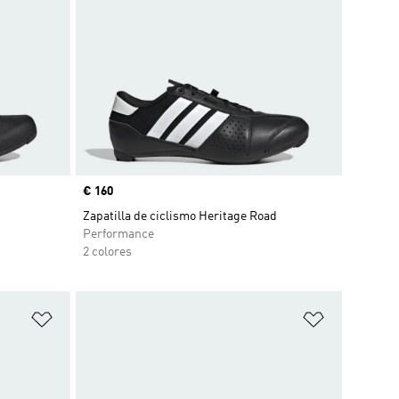
Precio
€ 160
Zapatilla de ciclismo Heritage Road
Performance
2 colores
Añadir a la lista de deseos
Añadir a la