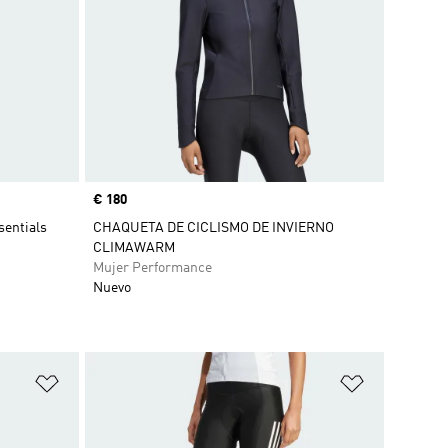
Precio
€ 180
sentials
CHAQUETA DE CICLISMO DE INVIERNO
CLIMAWARM
Mujer Performance
Nuevo
Añadir a la lista de deseos
Añadir a la