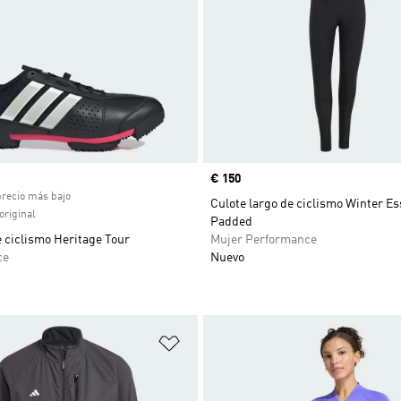
ual
Precio
€ 150
precio más bajo
Culote largo de ciclismo Winter Es
original
Padded
e ciclismo Heritage Tour
Mujer Performance
ce
Nuevo
sta de deseos
Añadir a la lista de deseos