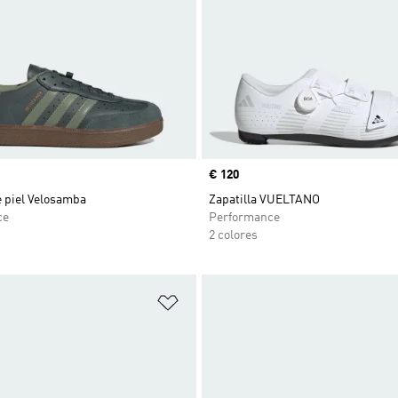
Precio
€ 120
e piel Velosamba
Zapatilla VUELTANO
ce
Performance
2 colores
sta de deseos
Añadir a la lista de deseos