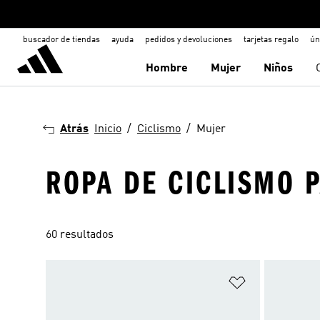
buscador de tiendas
ayuda
pedidos y devoluciones
tarjetas regalo
ún
Hombre
Mujer
Niños
Atrás
Inicio
Ciclismo
Mujer
ROPA DE CICLISMO 
60 resultados
Añadir a la li