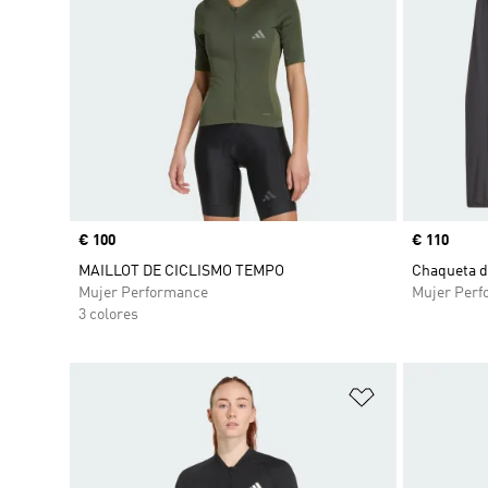
Precio
€ 100
Precio
€ 110
MAILLOT DE CICLISMO TEMPO
Chaqueta d
Mujer Performance
Mujer Perf
3 colores
Añadir a la li