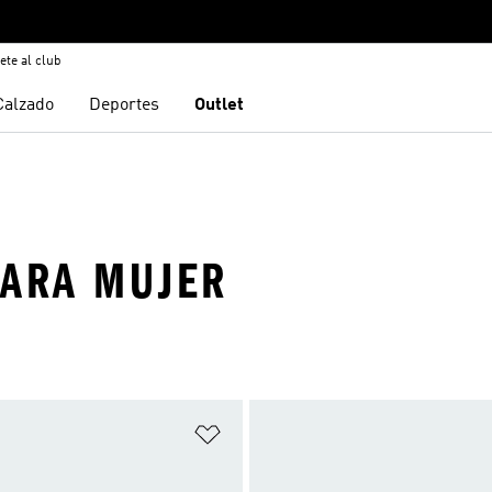
ete al club
Calzado
Deportes
Outlet
PARA MUJER
sta de deseos
Añadir a la lista de deseos