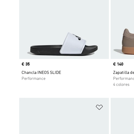
Precio
€ 35
Precio
€ 140
Chancla INEOS SLIDE
Zapatilla d
Performance
Performan
4 colores
Añadir a la li