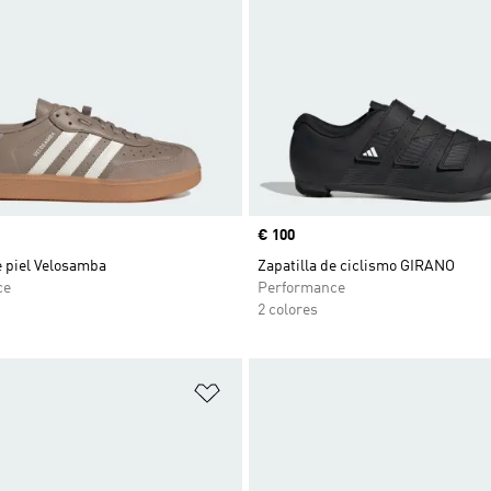
Precio
€ 100
e piel Velosamba
Zapatilla de ciclismo GIRANO
ce
Performance
2 colores
sta de deseos
Añadir a la lista de deseos