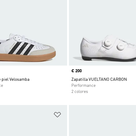
Precio
€ 200
e piel Velosamba
Zapatilla VUELTANO CARBON
ce
Performance
2 colores
sta de deseos
Añadir a la lista de deseos